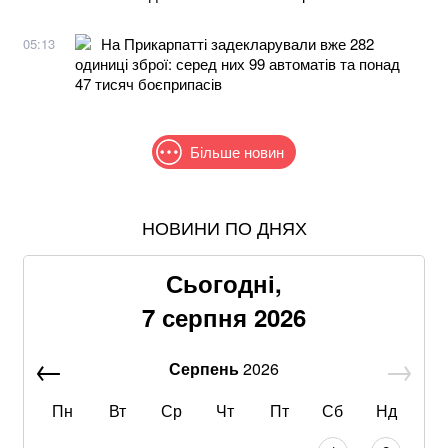
На Прикарпатті задекларували вже 282
05:13
одиниці зброї: серед них 99 автоматів та понад
47 тисяч боєприпасів
Більше новин
НОВИНИ ПО ДНЯХ
В МЗС заявили, що слова Залужного щодо членства
в НАТО були вирвані з контексту
Сьогодні,
Знищені печі, склади та роки роботи: що
7 серпня 2026
залишилося після удару по "Епіцентру"
Серпень
2026
Без води не вижити: Шмигаль розкрив, куди планує
бити Росія
Пн
Вт
Ср
Чт
Пт
Сб
Нд
Рф знищила склади «Епіцентру», ROZETKA, «Нової