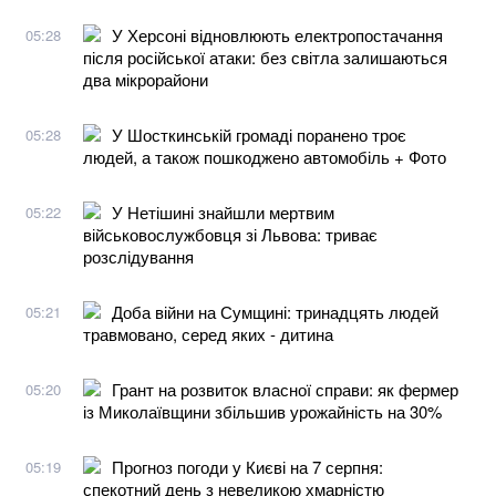
У Херсоні відновлюють електропостачання
05:28
після російської атаки: без світла залишаються
два мікрорайони
У Шосткинській громаді поранено троє
05:28
людей, а також пошкоджено автомобіль + Фото
У Нетішині знайшли мертвим
05:22
військовослужбовця зі Львова: триває
розслідування
Доба війни на Сумщині: тринадцять людей
05:21
травмовано, серед яких - дитина
Грант на розвиток власної справи: як фермер
05:20
із Миколаївщини збільшив урожайність на 30%
Прогноз погоди у Києві на 7 серпня:
05:19
спекотний день з невеликою хмарністю