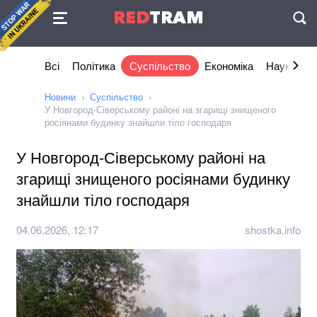
Угода
RED
TRAM
П
Всі
Політика
Суспільство
Економіка
Наука та I
Новини
Суспільство
У Новгород-Сіверському районі на згарищі знищеного
росіянами будинку знайшли тіло господаря
У Новгород-Сіверському районі на
згарищі знищеного росіянами будинку
знайшли тіло господаря
04.06.2026, 12:17
shostka.info