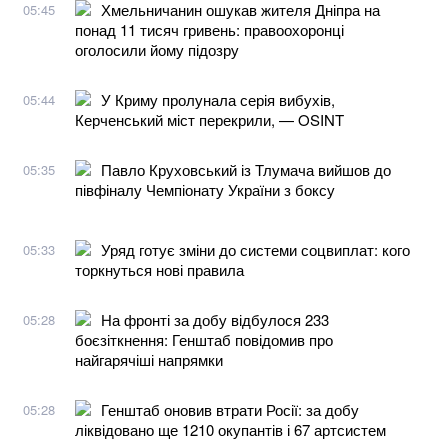
Хмельничанин ошукав жителя Дніпра на
05:45
понад 11 тисяч гривень: правоохоронці
оголосили йому підозру
У Криму пролунала серія вибухів,
05:44
Керченський міст перекрили, — OSINT
Павло Круховський із Тлумача вийшов до
05:35
півфіналу Чемпіонату України з боксу
Уряд готує зміни до системи соцвиплат: кого
05:33
торкнуться нові правила
На фронті за добу відбулося 233
05:28
боєзіткнення: Генштаб повідомив про
найгарячіші напрямки
Генштаб оновив втрати Росії: за добу
05:28
ліквідовано ще 1210 окупантів і 67 артсистем