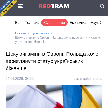
Угода
RED
TRAM
П
Всі
Політика
Суспільство
Економіка
Наука та I
Новини
Суспільство
Шокуючі зміни в Європі: Польща хоче переглянути статус
українських біженців
Шокуючі зміни в Європі: Польща хоче
переглянути статус українських
біженців
04.06.2026, 08:52
zazbruchem.te.ua