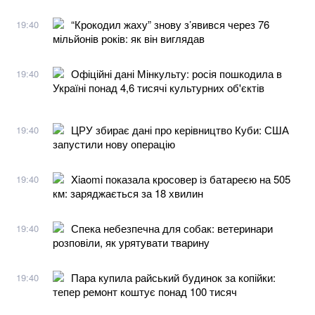
“Крокодил жаху” знову з’явився через 76
19:40
мільйонів років: як він виглядав
Офіційні дані Мінкульту: росія пошкодила в
19:40
Україні понад 4,6 тисячі культурних об'єктів
ЦРУ збирає дані про керівництво Куби: США
19:40
запустили нову операцію
Xiaomi показала кросовер із батареєю на 505
19:40
км: заряджається за 18 хвилин
Спека небезпечна для собак: ветеринари
19:40
розповіли, як урятувати тварину
Пара купила райський будинок за копійки:
19:40
тепер ремонт коштує понад 100 тисяч