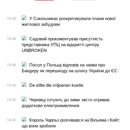
У Сокільниках розкритикували плани нової
19:48
житлової забудови
Садовий прокоментував присутність
19:48
представника УПЦ на відкритті центру
UNBROKEN
Посол у Польщі відповів на заяви про
19:46
Бандеру як перешкоду на шляху України до ЄС
De stilte die miljoenen kostte
19:44
Чернівці готують до зими: місто отримає
19:42
додаткове електроживлення
Король Чарльз розгнівався на Вільяма і Кейт:
19:40
що вони зробили