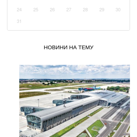
Зеленський задовольнив "власне рішення"
Стефанішиної та звільнив її з посади посла України у
24
25
26
27
28
29
30
США
31
Водна поліція Ковельського району патрулює
Світязь: що бачить та фіксує
НОВИНИ НА ТЕМУ
Окупанти завдали удару по мосту у Чернігівській
області: деталі
Уряд розширив повноваження військкоматів: що
тепер можуть ТЦК
Українка придбала куртку у польському секонд-
хенді і знайшла в кишені неймовірного листа
В Бахмуті поранено трьох бійців закарпатського
батальйону “Сонечко”, один у важкому стані (відео)