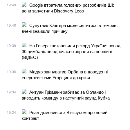
Google втратила головних розробників ШІ:
19:40
вони запустили Discovery Loop
Супутник Юпітера може світитися в темряві:
19:40
вчені знайшли причину
На Говерлі встановили рекорд України: понад
19:39
30 цимбалістів одночасно зіграли на вершині
(ВІДЕО)
Мадяр звинуватив Орбана в доведенні
19:36
енергосистеми Угорщини до кризи
Антуан Грізманн забиває за Орландо і
19:34
виводить команду в наступний раунд Кубка
Реал домовився з Вінісіусом про новий
19:34
контракт