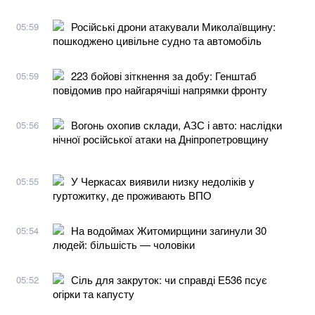
Російські дрони атакували Миколаївщину:
05:59
пошкоджено цивільне судно та автомобіль
223 бойові зіткнення за добу: Генштаб
05:59
повідомив про найгарячіші напрямки фронту
Вогонь охопив склади, АЗС і авто: наслідки
05:56
нічної російської атаки на Дніпропетровщину
У Черкасах виявили низку недоліків у
05:55
гуртожитку, де проживають ВПО
На водоймах Житомирщини загинули 30
05:54
людей: більшість — чоловіки
Сіль для закруток: чи справді Е536 псує
05:52
огірки та капусту