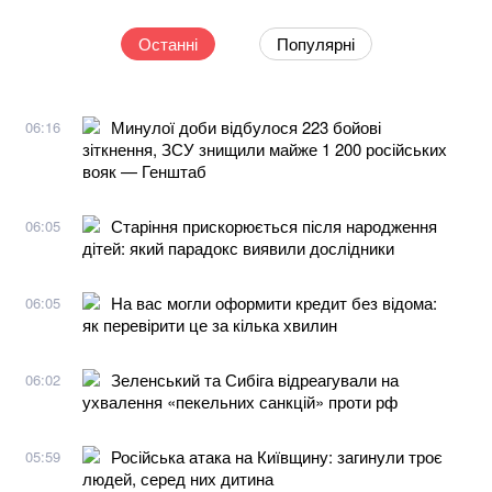
Останні
Популярні
Минулої доби відбулося 223 бойові
06:16
зіткнення, ЗСУ знищили майже 1 200 російських
вояк — Генштаб
Старіння прискорюється після народження
06:05
дітей: який парадокс виявили дослідники
На вас могли оформити кредит без відома:
06:05
як перевірити це за кілька хвилин
Зеленський та Сибіга відреагували на
06:02
ухвалення «пекельних санкцій» проти рф
Російська атака на Київщину: загинули троє
05:59
людей, серед них дитина