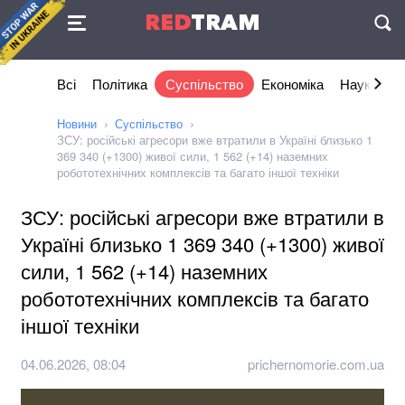
Угода
RED
TRAM
П
Всі
Політика
Суспільство
Економіка
Наука та I
Новини
Суспільство
ЗСУ: російські агресори вже втратили в Україні близько 1
369 340 (+1300) живої сили, 1 562 (+14) наземних
робототехнічних комплексів та багато іншої техніки
ЗСУ: російські агресори вже втратили в
Україні близько 1 369 340 (+1300) живої
сили, 1 562 (+14) наземних
робототехнічних комплексів та багато
іншої техніки
04.06.2026, 08:04
prichernomorie.com.ua