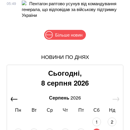
Пентагон раптово усунув від командування
05:49
генерала, що відповідав за військову підтримку
України
Більше новин
НОВИНИ ПО ДНЯХ
Понад 9,2 млрд грн: що відомо про нову гучну
справу "ПриватБанку"
Сьогодні,
Хацкевич: Гуцуляк навіть не прийшов потиснути
8 серпня 2026
руку президенту
Серпень
2026
Хвиля похолодання накриє Україну: Діденко назвала
дату завершення аномальної спеки
Пн
Вт
Ср
Чт
Пт
Сб
Нд
Через повагу до Реалу: Родрі отримуватиме в
1
2
Барселоні 15 мільйонів на рік