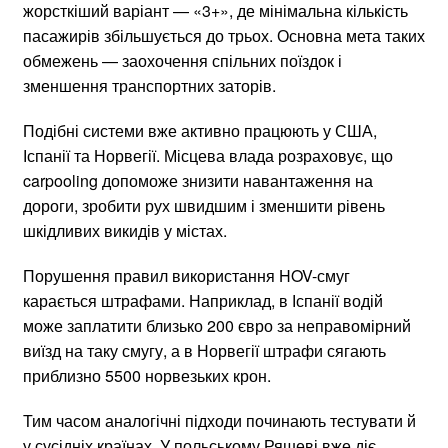
жорсткіший варіант — «3+», де мінімальна кількість
пасажирів збільшується до трьох. Основна мета таких
обмежень — заохочення спільних поїздок і
зменшення транспортних заторів.
Подібні системи вже активно працюють у США,
Іспанії та Норвегії. Місцева влада розраховує, що
carpooling допоможе знизити навантаження на
дороги, зробити рух швидшим і зменшити рівень
шкідливих викидів у містах.
Порушення правил використання HOV-смуг
карається штрафами. Наприклад, в Іспанії водій
може заплатити близько 200 євро за неправомірний
виїзд на таку смугу, а в Норвегії штрафи сягають
приблизно 5500 норвезьких крон.
Тим часом аналогічні підходи починають тестувати й
у сусідніх країнах. У польському Ряшеві вже діє