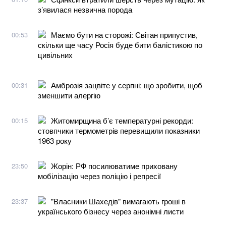
з’явилася незвична порода
Маємо бути на сторожі: Світан припустив,
00:53
скільки ще часу Росія буде бити балістикою по
цивільних
Амброзія зацвіте у серпні: що зробити, щоб
00:31
зменшити алергію
Житомирщина б’є температурні рекорди:
00:15
стовпчики термометрів перевищили показники
1963 року
Жорін: РФ посилюватиме приховану
23:50
мобілізацію через поліцію і репресії
"Власники Шахедів" вимагають гроші в
23:37
українського бізнесу через анонімні листи