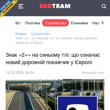
Угода
RED
TRAM
П
Всі
Політика
Суспільство
Економіка
Наука та I
Новини
Суспільство
Знак «2+» на синьому тлі: що означає новий дорожній
покажчик у Європі
Знак «2+» на синьому тлі: що означає
новий дорожній покажчик у Європі
18.05.2026, 06:54
enovosty.com