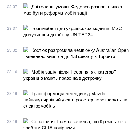
Дві головні умови: Федоров розповів, якою
23:37
має бути реформа мобілізації
Реанімобілі для українських медиків: МЗС
23:37
долучилося до збору UNITED24
Костюк розгромила чемпіонку Australian Open
23:32
і впевнено вийшла до 1/8 фіналу в Торонто
Мобілізація після 1 серпня: які категорії
23:16
українців мають право на відстрочку
Трансформація легенди від Mazda:
23:16
найпопулярніший у світі родстер перетворять на
електромобіль
Соратниця Трампа заявила, що Кремль хоче
23:16
зробити США покірними