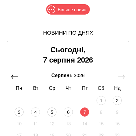
Більше новин
НОВИНИ ПО ДНЯХ
В МЗС заявили, що слова Залужного щодо членства
в НАТО були вирвані з контексту
Сьогодні,
Пенсіонерам доплатять за стаж: хто отримає по 519
7 серпня 2026
гривень у серпні
Серпень
2026
Рф знищила склади «Епіцентру», ROZETKA, «Нової
пошти» та інших компаній під час обстрілу Київщини
Пн
Вт
Ср
Чт
Пт
Сб
Нд
З 28 ракет – жодної збитої: Повітряні сили ЗСУ
1
2
озвучили деталі нічного обстрілу
3
4
5
6
7
8
9
Понад 20 років шукав і повертав тіла полеглих
10
11
12
13
14
15
16
воїнів. Загинув Олексій Юков – керівник пошукового
загону “Плацдарм”
17
18
19
20
21
22
23