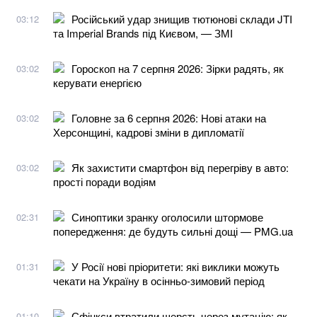
Російський удар знищив тютюнові склади JTI
03:12
та Imperial Brands під Києвом, — ЗМІ
Гороскоп на 7 серпня 2026: Зірки радять, як
03:02
керувати енергією
Головне за 6 серпня 2026: Нові атаки на
03:02
Херсонщині, кадрові зміни в дипломатії
Як захистити смартфон від перегріву в авто:
03:02
прості поради водіям
Синоптики зранку оголосили штормове
02:31
попередження: де будуть сильні дощі — PMG.ua
У Росії нові пріоритети: які виклики можуть
01:31
чекати на Україну в осінньо-зимовий період
Сфінкси втратили шерсть через мутацію: як
01:10