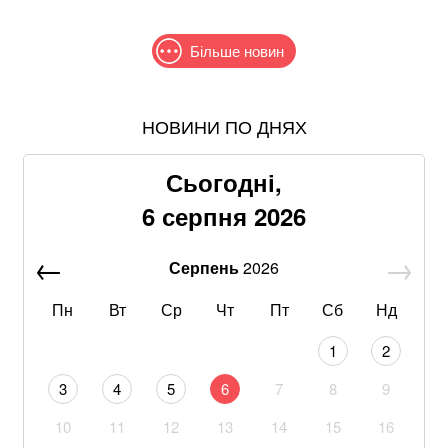
Більше новин
НОВИНИ ПО ДНЯХ
Знищені печі, склади та роки роботи: що
залишилося після удару по "Епіцентру"
Сьогодні,
Без води не вижити: Шмигаль розкрив, куди планує
6 серпня 2026
бити Росія
Серпень
2026
Швеція остаточно дозволила передати Україні судно
Caffa
Пн
Вт
Ср
Чт
Пт
Сб
Нд
На Дунаї в Сербії через посуху з-під води виринули
1
2
кораблі часів Другої світової війни
3
4
5
6
7
8
9
Не лишилось ні стін, ні одягу: балістика РФ знищила
10
11
12
13
14
15
16
склади PUMA та INTERTOP