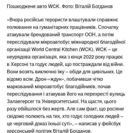
Пошкоджене авто WCK. Фото: Віталій Богданов
«Вчора російські терористи влаштували справжнє
полювання на гуманітарних працівників. Спочатку
атакували брендований транспорт ООН, а потім
переслідували мікроавтобус міжнародної благодійної
організації World Central Kitchen (WCK). WCK – це
неурядова організація, яка з кінця 2022 року працює
в Херсоні та годує людей, що постраждали від війни.
Вони возять виключно їжу – обіди для цивільних. Це
відомо всім. Дрон-«ждун», побачивши чітко
маркований мікроавтобус благодійників, почав
переслідування і атакував його на перехресті вулиць
Залаегерсег та Університетської. На щастя, цього
разу обійшлося без жертв. Але сам факт, що росіяни
свідомо полюють на тих, хто годує голодних людей –
це черговий доказ їхньої суті», – написав у фейсбук
херсонський політик Віталій Богданов.