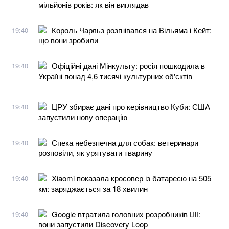
мільйонів років: як він виглядав
Король Чарльз розгнівався на Вільяма і Кейт:
19:40
що вони зробили
Офіційні дані Мінкульту: росія пошкодила в
19:40
Україні понад 4,6 тисячі культурних об'єктів
ЦРУ збирає дані про керівництво Куби: США
19:40
запустили нову операцію
Спека небезпечна для собак: ветеринари
19:40
розповіли, як урятувати тварину
Xiaomi показала кросовер із батареєю на 505
19:40
км: заряджається за 18 хвилин
Google втратила головних розробників ШІ:
19:40
вони запустили Discovery Loop