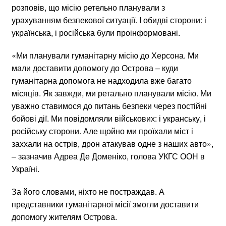
розповів, що місію ретельно планували з
урахуванням безпекової ситуації. І обидві сторони: і
українська, і російська були проінформовані.
«Ми планували гуманітарну місію до Херсона. Ми
мали доставити допомогу до Острова – куди
гуманітарна допомога не надходила вже багато
місяців. Як завжди, ми ретально планували місію. Ми
уважно ставимося до питань безпеки через постійні
бойові дії. Ми повідомляли військових: і укранську, і
російську сторони. Але щойно ми проїхали міст і
заххали на острів, дрон атакував одне з наших авто»,
– зазначив Адреа Де Доменіко, голова УКГС ООН в
Україні.
За його словами, ніхто не постраждав. А
представники гуманітарної місії змогли доставити
допомогу жителям Острова.