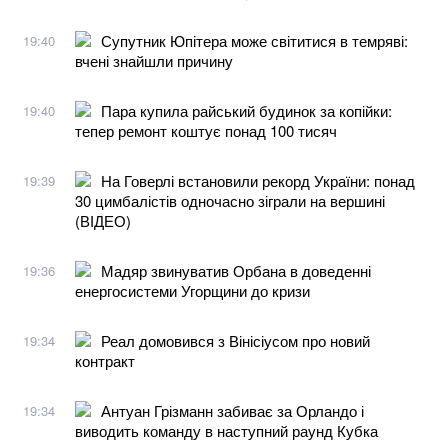
Супутник Юпітера може світитися в темряві:
19:40
вчені знайшли причину
Пара купила райський будинок за копійки:
19:40
тепер ремонт коштує понад 100 тисяч
На Говерлі встановили рекорд України: понад
19:39
30 цимбалістів одночасно зіграли на вершині
(ВІДЕО)
Мадяр звинуватив Орбана в доведенні
19:36
енергосистеми Угорщини до кризи
Реал домовився з Вінісіусом про новий
19:34
контракт
Антуан Грізманн забиває за Орландо і
19:34
виводить команду в наступний раунд Кубка