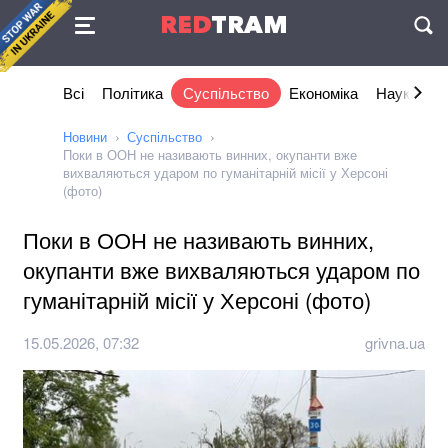
Угода
RED
TRAM
П
Всі
Політика
Суспільство
Економіка
Наука та I
Новини
Суспільство
Поки в ООН не називають винних, окупанти вже
вихваляються ударом по гуманітарній місії у Херсоні
(фото)
Поки в ООН не називають винних,
окупанти вже вихваляються ударом по
гуманітарній місії у Херсоні (фото)
15.05.2026, 07:32
grivna.ua