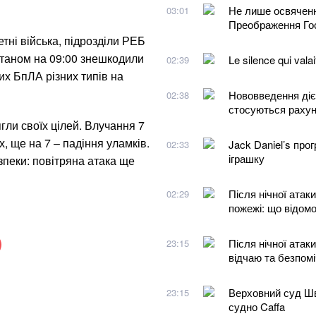
Не лише освяченн
03:01
Преображення Го
етні війська, підрозділи РЕБ
 Станом на 09:00 знешкодили
Le silence qui valai
02:39
их БпЛА різних типів на
Нововведення діє 
02:38
стосуються рахун
гли своїх цілей. Влучання 7
, ще на 7 – падіння уламків.
Jack Daniel’s про
02:33
іграшку
пеки: повітряна атака ще
Після нічної атак
02:29
пожежі: що відом
Після нічної атаки
23:15
відчаю та безпомі
Верховний суд Шв
23:15
судно Caffa