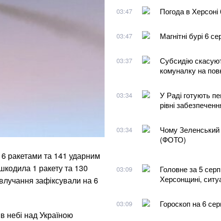
Погода в Херсоні 
03:47
Магнітні бурі 6 с
03:47
Субсидію скасуют
03:37
комуналку на пов
У Раді готують пе
03:34
рівні забезпеченн
Чому Зеленський 
03:34
(ФОТО)
у 6 ракетами та 141 ударним
шкодила 1 ракету та 130
Головне за 5 серп
03:09
Херсонщині, ситуа
 влучання зафіксували на 6
Гороскоп на 6 сер
03:09
в небі над Україною