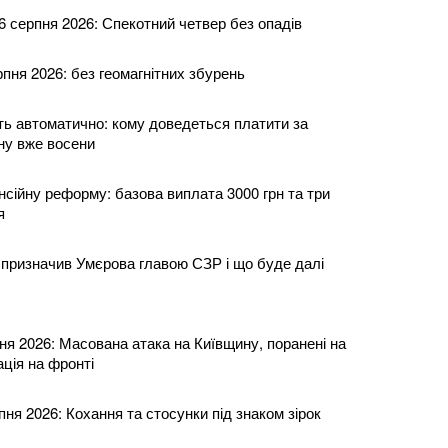
6 серпня 2026: Спекотний четвер без опадів
ерпня 2026: без геомагнітних збурень
ь автоматично: кому доведеться платити за
ну вже восени
нсійну реформу: базова виплата 3000 грн та три
я
призначив Умєрова главою СЗР і що буде далі
ня 2026: Масована атака на Київщину, поранені на
ція на фронті
пня 2026: Кохання та стосунки під знаком зірок