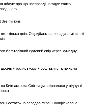
я яблук: про що насправді нагадує свято
споднього
t des millions
вже кілька днів: Ощадбанк запровадив зміни, які
ків
грав багаторічний судовий спір через кумедну
и дронів у російському Ярославлі спалахнули
о
 на Київ акторка Світлицька зізналася у відчутті
чності
еції остаточно передав Україні конфісковане