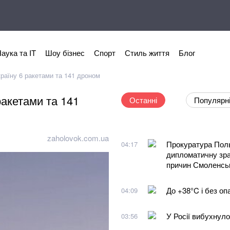
аука та IT
Шоу бізнес
Спорт
Стиль життя
Блог
країну 6 ракетами та 141 дроном
ракетами та 141
Останні
Популярн
zaholovok.com.ua
Прокуратура Поль
04:17
дипломатичну зрад
причин Смоленсь
До +38°C і без оп
04:09
У Росії вибухнул
03:56