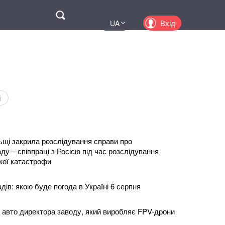
Поиск
Вхід
UA
EN
PL
KZ
RU
і
щі закрила розслідування справи про
у – співпраці з Росією під час розслідування
кої катастрофи
адів: якою буде погода в Україні 6 серпня
о авто директора заводу, який виробляє FPV-дрони