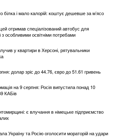
о білка і мало калорій: коштує дешевше за м’ясо
цей отримав спеціалізований автобус для
й з особливими освітніми потребами
лучив у квартири в Херсоні, рятувальники
ка
пня: долар зріс до 44.76, євро до 51.61 гривень
мація на 9 серпня: Росія випустила понад 10
69 КАБів
итомирщині: є влучання в німецьке підприємство
алих
ла Україну та Росію оголосити мораторій на удари