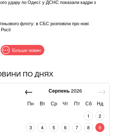
кого удару по Одесі: у ДСНС показали кадри з
 тіньового флоту: в СБС розповіли про нові
 Росії
Більше новин
ОВИНИ ПО ДНЯХ
, що йому змінили результат НМТ: перевірка
підробку
Серпень
2026
нованого ракетно-дронового удару по Одесі: що
ки
Пн
Вт
Ср
Чт
Пт
Сб
Нд
1
2
біга відреагували на ухвалення «пекельних
ф
3
4
5
6
7
8
9