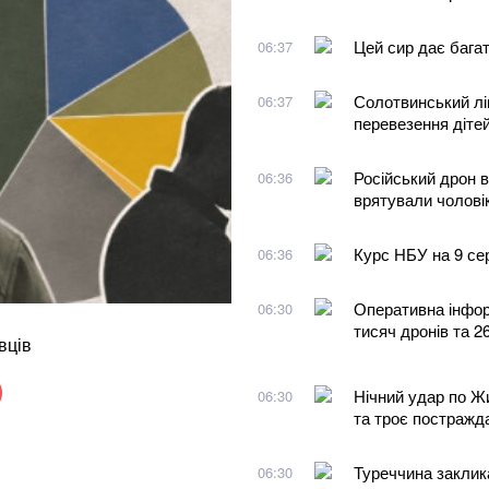
Цей сир дає багат
06:37
Солотвинський лі
06:37
перевезення діте
Російський дрон в
06:36
врятували чолові
Курс НБУ на 9 сер
06:36
Оперативна інфор
06:30
тисяч дронів та 2
вців
Нічний удар по Ж
06:30
та троє постражд
Туреччина заклика
06:30