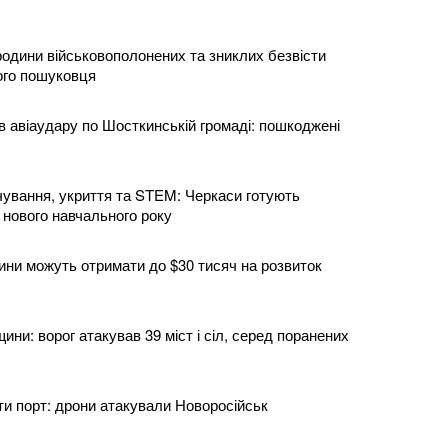
родини військовополонених та зниклих безвісти
ого пошуковця
в авіаудару по Шосткинській громаді: пошкоджені
ування, укриття та STEM: Черкаси готують
 нового навчального року
ни можуть отримати до $30 тисяч на розвиток
ни: ворог атакував 39 міст і сіл, серед поранених
ти порт: дрони атакували Новоросійськ