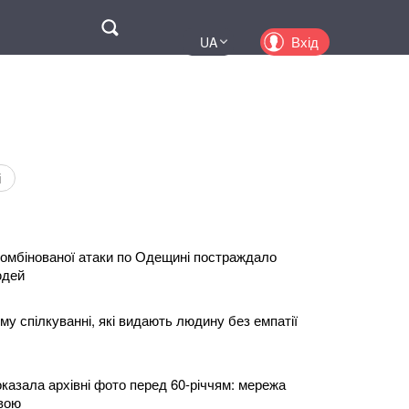
Поиск
Вхід
UA
EN
PL
KZ
RU
і
 комбінованої атаки по Одещині постраждало
юдей
у спілкуванні, які видають людину без емпатії
казала архівні фото перед 60-річчям: мережа
евою