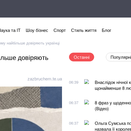
аука та IT
Шоу бізнес
Спорт
Стиль життя
Блог
Кому найбільше довіряють українці
більше довіряють
Останні
Популярн
zazbruchem.te.ua
Внаслідок нічної
06:39
щонайменше 8 л
8 фраз у щоденном
06:37
(Відео)
Ольга Сумська по
06:37
назвала її корол