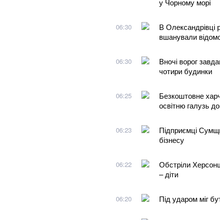
у Чорному морі
В Олександрівці 
06:30
вшанували відом
Вночі ворог завда
06:30
чотири будинки
Безкоштовне харч
06:25
освітню галузь до
Підприємці Сумщи
06:23
бізнесу
Обстріли Херсонщи
06:22
– діти
Під ударом міг бу
06:20