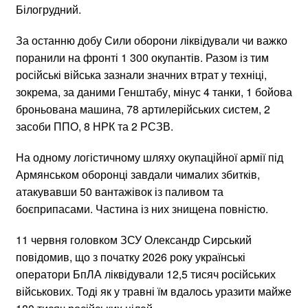
Білогрудний.
За останню добу Сили оборони ліквідували чи важко
поранили на фронті 1 300 окупантів. Разом із тим
російські війська зазнали значних втрат у техніці,
зокрема, за даними Генштабу, мінус 4 танки, 1 бойова
броньована машина, 78 артилерійських систем, 2
засоби ППО, 8 НРК та 2 РСЗВ.
На одному логістичному шляху окупаційної армії під
Армянськом оборонці завдали чималих збитків,
атакувавши 50 вантажівок із паливом та
боєприпасами. Частина із них знищена повністю.
11 червня головком ЗСУ Олександр Сирський
повідомив, що з початку 2026 року українські
оператори БпЛА ліквідували 12,5 тисяч російських
військових. Тоді як у травні їм вдалось уразити майже