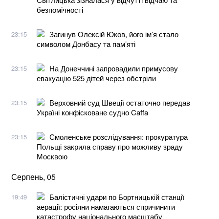
безпомічності
Загинув Олексій Юков, його ім’я стало
23:15
символом Донбасу та пам’яті
На Донеччині запровадили примусову
23:15
евакуацію 525 дітей через обстріли
Верховний суд Швеції остаточно передав
23:15
Україні конфісковане судно Caffa
Смоленське розслідування: прокуратура
23:15
Польщі закрила справу про можливу зраду
Москвою
Серпень, 05
Балістичні удари по Бортницькій станції
19:49
аерації: росіяни намагаються спричинити
катастрофу національного масштабу