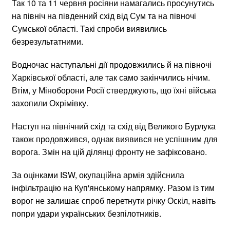
Так 10 та 11 червня росіяни намагались просунутись
на північ на південний схід від Сум та на півночі
Сумської області. Такі спроби виявились
безрезультатними.
Водночас наступальні дії продовжились й на півночі
Харківської області, але так само закінчились нічим.
Втім, у Міноборони Росії стверджують, що їхні війська
захопили Охрімівку.
Наступ на північний схід та схід від Великого Бурлука
також продовжився, однак виявився не успішним для
ворога. Змін на цій ділянці фронту не зафіксовано.
За оцінками ISW, окупаційна армія здійснила
інфільтрацію на Куп'янському напрямку. Разом із тим
ворог не залишає спроб перетнути річку Оскіл, навіть
попри удари українських безпілотників.