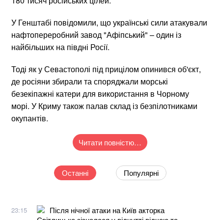
180 тисяч російських цілей.
У Генштабі повідомили, що українські сили атакували
нафтопереробний завод "Афіпський" – один із
найбільших на півдні Росії.
Тоді як у Севастополі під прицілом опинився об'єкт,
де росіяни збирали та споряджали морські
безекіпажні катери для використання в Чорному
морі. У Криму також палав склад із безпілотниками
окупантів.
Читати повністю…
Останні
Популярні
Після нічної атаки на Київ акторка
23:15
Світлицька зізналася у відчутті відчаю та