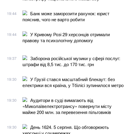
Банк може заморозити рахунок: юрист
19:44
пояснив, чого не варто робити
У Кривому Розі 29 херсонців отримали
19:44
правову та психологічну допомогу
Заборона російської музики у сфері послуг:
19:37
штрафи від 8,5 тис. до 170 тис. грн
У Грузії стався масштабний блекаут: без
19:30
електрики вся країна, у Тбілісі зупинилося метро
Аудитори в суді вимагають від
19:30
«Миколаївелектротрансу» повернути місту
майже 200 млн. за перевезення пільговиків
День 1624. 5 серпня. Що обговорюють
19:30
херсонці у соцмережах