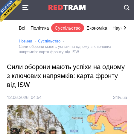
Угода
RED
TRAM
П
Всі
Політика
Суспільство
Економіка
Наука та I
Новини
Суспільство
Сили оборони мають успіхи на одному з ключових
напрямків: карта фронту від ISW
Сили оборони мають успіхи на одному
з ключових напрямків: карта фронту
від ISW
12.06.2026, 04:54
24tv.ua