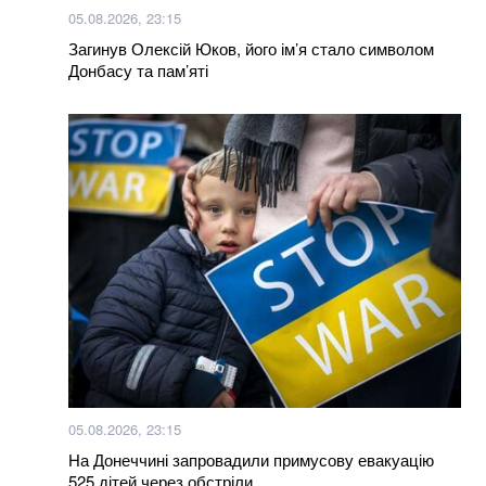
Hollywood Reporter
05.08.2026, 23:15
Загинув Олексій Юков, його ім’я стало символом
Донбасу та пам’яті
Більше новин
05.08.2026, 23:15
На Донеччині запровадили примусову евакуацію
525 дітей через обстріли