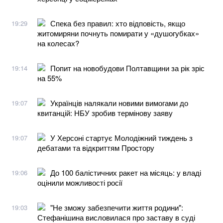
Спека без правил: хто відповість, якщо
19:29
житомиряни почнуть помирати у «душогубках»
на колесах?
Попит на новобудови Полтавщини за рік зріс
19:14
на 55%
Українців налякали новими вимогами до
19:07
квитанцій: НБУ зробив термінову заяву
У Херсоні стартує Молодіжний тиждень з
19:07
дебатами та відкриттям Простору
До 100 балістичних ракет на місяць: у владі
19:06
оцінили можливості росії
"Не зможу забезпечити життя родини":
19:03
Стефанішина висловилася про заставу в суді