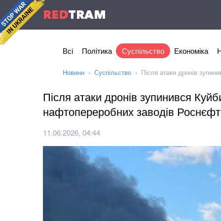
RED
TRAM
Всі
Політика
Суспільство
Економіка
Н
Новини
Суспільство
Після атаки дронів зупин
Після атаки дронів зупинився Куй
нафтопереробних заводів Роснєфт
11.06.2026, 04:44