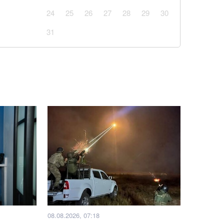
24
25
26
27
28
29
30
авун чи диня: експерти дали пораду
31
Київщині знищив склади великих компаній: які
есу
із кавуном, який готується за 10 хвилин
%: аналітики з Лондона розкрили нову ціль
 РФ
 в банку як доведеться: одна помилка позбавить їх
блого внаслідок бійки маршрутника: захист
ід судді через упередженість
08.08.2026, 07:18
ові підрозділи з українських полонених — звіт ISW