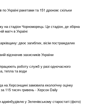
в по Україні ракетами та 151 дроном: скільки
у на стадіон Чорноморець: Це стадіон, де збірна
ній матч в Україні
арківщину: двоє загиблих, вісім постраждалих
ній відзначив захисників України
дпрацюють роботу служб у разі одночасного
а, тепла та води
да на Херсонщині замовила екологічну оцінку
 за 115 тисяч гривень - Херсон Daily
и адмінбудівлю у Зеленівському старостаті (фото)