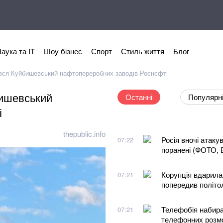
аука та IT
Шоу бізнес
Спорт
Стиль життя
Блог
ився Куйбишевський нафтопереробних заводів Роснєфті
бишевський
Останні
Популярн
і
thepublic.info
Росія вночі атаку
07:22
поранені (ФОТО, 
Корупція вдарила 
07:21
попередив політо
Телефобія набира
07:21
телефонних розм