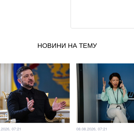
Що корисніше — к
Ракетний удар по 
наслідки для бізн
НОВИНИ НА ТЕМУ
Літній хіт: салат 
Сплеск атак на 72
масованих ударів
Не кладіть огірки
хрусткості
Суд у справі заги
клопотав про відв
.2026, 07:21
08.08.2026, 07:21
росія створює бой