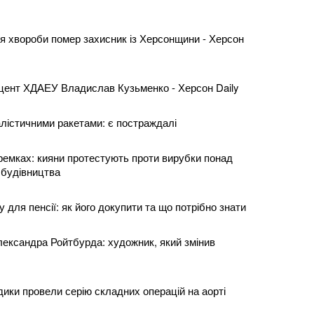
я хвороби помер захисник із Херсонщини - Херсон
оцент ХДАЕУ Владислав Кузьменко - Херсон Daily
алістичними ракетами: є постраждалі
ремках: кияни протестують проти вирубки понад
 будівництва
 для пенсії: як його докупити та що потрібно знати
лександра Ройтбурда: художник, який змінив
ики провели серію складних операцій на аорті