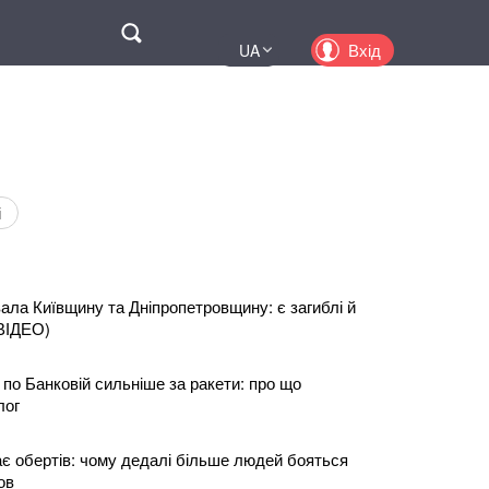
Поиск
Вхід
UA
EN
PL
KZ
RU
і
вала Київщину та Дніпропетровщину: є загиблі й
ВІДЕО)
по Банковій сильніше за ракети: про що
лог
є обертів: чому дедалі більше людей бояться
ов