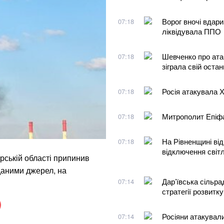
Ворог вночі вдари
07:18
ліквідувала ППО
Шевченко про атак
07:18
зіграла свій остан
Росія атакувала Х
07:18
Митрополит Епіфа
07:18
На Рівненщині ві
07:18
відключення світл
ській області припинив
даними джерел, на
Дар’ївська сільра
07:14
стратегії розвитку
Росіяни атакувал
07:14