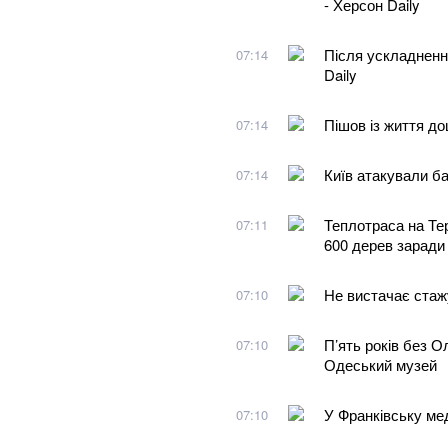
- Херсон Daily
Після ускладненн
07:14
Daily
Пішов із життя д
07:14
Київ атакували б
07:14
Теплотраса на Те
07:11
600 дерев заради
Не вистачає стажу
07:10
П’ять років без О
07:10
Одеський музей
У Франківську мед
07:10