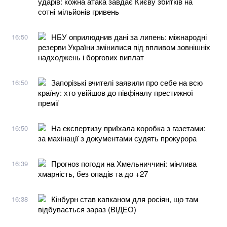
ударів: кожна атака завдає Києву збитків на
сотні мільйонів гривень
НБУ оприлюднив дані за липень: міжнародні
16:50
резерви України змінилися під впливом зовнішніх
надходжень і боргових виплат
Запорізькі вчителі заявили про себе на всю
16:50
країну: хто увійшов до півфіналу престижної
премії
На експертизу приїхала коробка з газетами:
16:50
за махінації з документами судять прокурора
Прогноз погоди на Хмельниччині: мінлива
16:39
хмарність, без опадів та до +27
Кінбурн став капканом для росіян, що там
16:38
відбувається зараз (ВІДЕО)