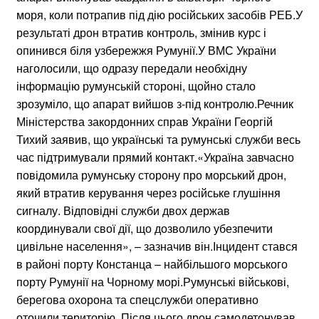
моря, коли потрапив під дію російських засобів РЕБ.У
результаті дрон втратив контроль, змінив курс і
опинився біля узбережжя Румунії.У ВМС України
наголосили, що одразу передали необхідну
інформацію румунській стороні, щойно стало
зрозуміло, що апарат вийшов з-під контролю.Речник
Міністерства закордонних справ України Георгій
Тихий заявив, що українські та румунські служби весь
час підтримували прямий контакт.«Україна завчасно
повідомила румунську сторону про морський дрон,
який втратив керування через російське глушіння
сигналу. Відповідні служби двох держав
координували свої дії, що дозволило убезпечити
цивільне населення», – зазначив він.Інцидент стався
в районі порту Констанца – найбільшого морського
порту Румунії на Чорному морі.Румунські військові,
берегова охорона та спецслужби оперативно
оточили територію. Після цього дрон самодетонував