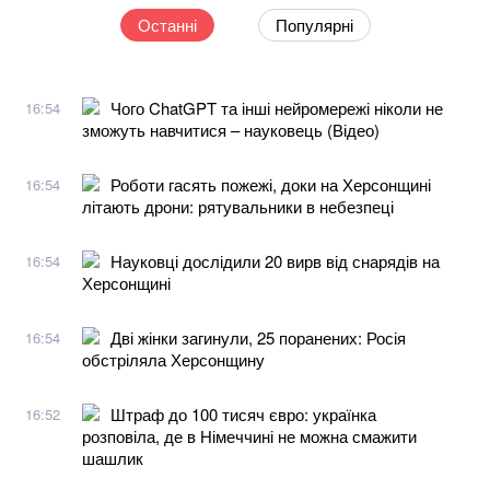
Останні
Популярні
Чого ChatGPT та інші нейромережі ніколи не
16:54
зможуть навчитися – науковець (Відео)
Роботи гасять пожежі, доки на Херсонщині
16:54
літають дрони: рятувальники в небезпеці
Науковці дослідили 20 вирв від снарядів на
16:54
Херсонщині
Дві жінки загинули, 25 поранених: Росія
16:54
обстріляла Херсонщину
Штраф до 100 тисяч євро: українка
16:52
розповіла, де в Німеччині не можна смажити
шашлик