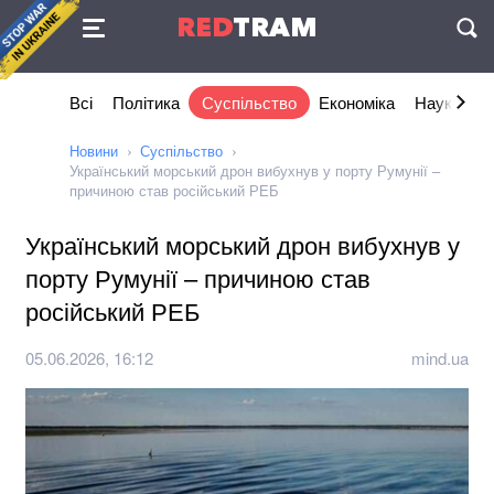
Угода
RED
TRAM
П
Всі
Політика
Суспільство
Економіка
Наука та I
Новини
Суспільство
Український морський дрон вибухнув у порту Румунії –
причиною став російський РЕБ
Український морський дрон вибухнув у
порту Румунії – причиною став
російський РЕБ
05.06.2026, 16:12
mind.ua