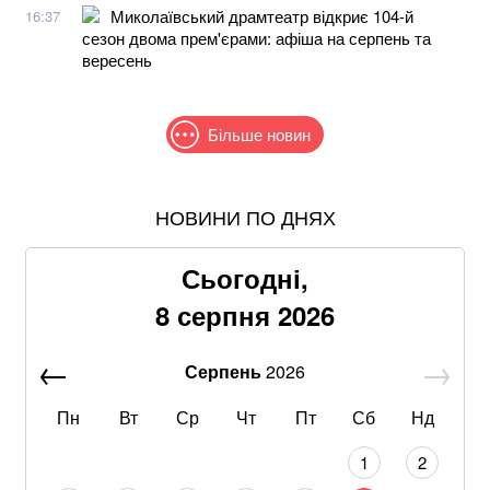
Миколаївський драмтеатр відкриє 104-й
16:37
сезон двома прем'єрами: афіша на серпень та
вересень
Більше новин
НОВИНИ ПО ДНЯХ
Понад 9,2 млрд грн: що відомо про нову гучну
справу "ПриватБанку"
Сьогодні,
Зеленський та Сибіга відреагували на ухвалення
8 серпня 2026
«пекельних санкцій» проти рф
Серпень
2026
Хацкевич: Гуцуляк навіть не прийшов потиснути
руку президенту
Пн
Вт
Ср
Чт
Пт
Сб
Нд
Хвиля похолодання накриє Україну: Діденко назвала
1
2
дату завершення аномальної спеки