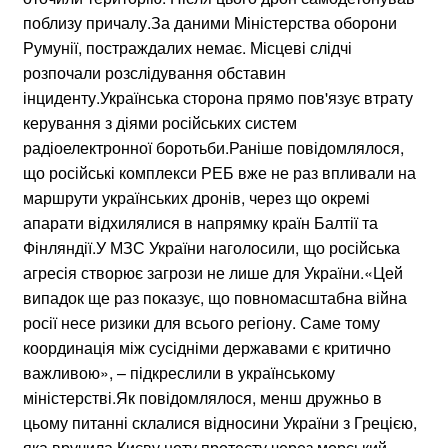
поблизу причалу.За даними Міністерства оборони
Румунії, постраждалих немає. Місцеві слідчі
розпочали розслідування обставин
інциденту.Українська сторона прямо пов'язує втрату
керування з діями російських систем
радіоелектронної боротьби.Раніше повідомлялося,
що російські комплекси РЕБ вже не раз впливали на
маршрути українських дронів, через що окремі
апарати відхилялися в напрямку країн Балтії та
Фінляндії.У МЗС України наголосили, що російська
агресія створює загрози не лише для України.«Цей
випадок ще раз показує, що повномасштабна війна
росії несе ризики для всього регіону. Саме тому
координація між сусідніми державами є критично
важливою», – підкреслили в українському
міністерстві.Як повідомлялося, менш дружньо в
цьому питанні склалися відносини України з Грецією,
яка вручила Києву ноту протесту через морський