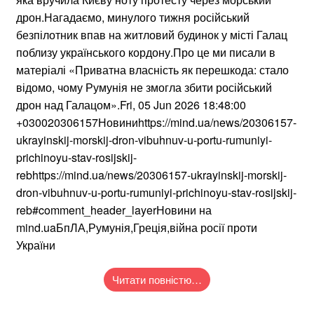
дрон.Нагадаємо, минулого тижня російський
безпілотник впав на житловий будинок у місті Галац
поблизу українського кордону.Про це ми писали в
матеріалі «Приватна власність як перешкода: стало
відомо, чому Румунія не змогла збити російський
дрон над Галацом».Fri, 05 Jun 2026 18:48:00
+030020306157Новиниhttps://mind.ua/news/20306157-
ukrayinskij-morskij-dron-vibuhnuv-u-portu-rumuniyi-
prichinoyu-stav-rosijskij-
rebhttps://mind.ua/news/20306157-ukrayinskij-morskij-
dron-vibuhnuv-u-portu-rumuniyi-prichinoyu-stav-rosijskij-
reb#comment_header_layerНовини на
mind.uaБпЛА,Румунія,Греція,війна росії проти
України
Читати повністю…