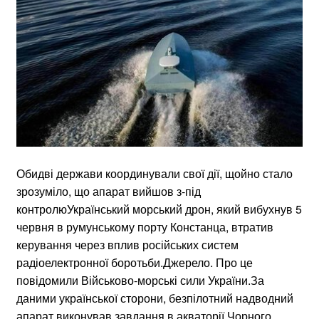
Обидві держави координували свої дії, щойно стало
зрозуміло, що апарат вийшов з-під
контролюУкраїнський морський дрон, який вибухнув 5
червня в румунському порту Констанца, втратив
керування через вплив російських систем
радіоелектронної боротьби.Джерело. Про це
повідомили Військово-морські сили України.За
даними української сторони, безпілотний надводний
апарат виконував завдання в акваторії Чорного