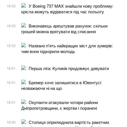
У Boeing 737 MAX знайшли нову проблему:
16:52
крісла можуть відірватися під час польоту
Виконавець арештував рахунок: скільки
16:52
грошей можна врятувати від списання
Названо п'ять найкращих міст для зумерів:
16:52
чим вони підкорили молодь
Перша ліга: Куликів продовжує дивувати
16:51
Бремер хоче залишитися в Ювентусі
16:51
незважаючи ні на що
Окупанти атакували чотири райони
16:51
Дніпропетровщини, є жертви і поранені
Столиця оприлюднила вартість ракетних
16:50