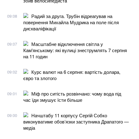
збив велосипедистa
Радий за друга. Трубін відреагував на
09:08
повернення Михайла Мудрика на поле після
дискваліфікації
Масштабне відключення світла у
09:07
Кам'янському: які вулиці знеструмлять 7 серпня
на 11 годин
Курс валют на 6 серпня: вартість долара,
09:02
євро та злотого
Міф про ситість розвінчано: чому вода під
09:01
час їди змушує їсти більше
Начштабу 11 корпусу Сергій Собко
09:00
виконуватиме обов’язки заступника Драпатого —
медіа