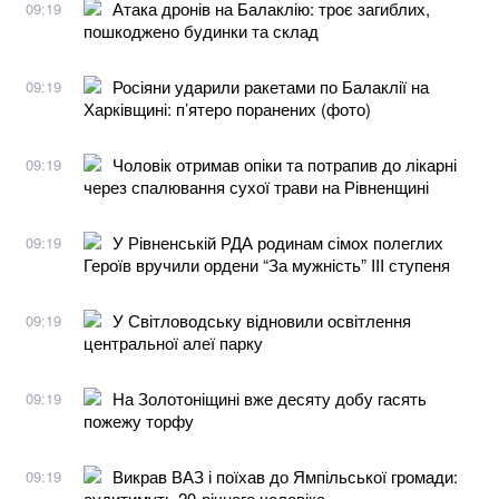
Атака дронів на Балаклію: троє загиблих,
09:19
пошкоджено будинки та склад
Росіяни ударили ракетами по Балаклії на
09:19
Харківщині: п’ятеро поранених (фото)
Чоловік отримав опіки та потрапив до лікарні
09:19
через спалювання сухої трави на Рівненщині
У Рівненській РДА родинам сімох полеглих
09:19
Героїв вручили ордени “За мужність” III ступеня
У Світловодську відновили освітлення
09:19
центральної алеї парку
На Золотоніщині вже десяту добу гасять
09:19
пожежу торфу
Викрав ВАЗ і поїхав до Ямпільської громади:
09:19
судитимуть 20-річного чоловіка