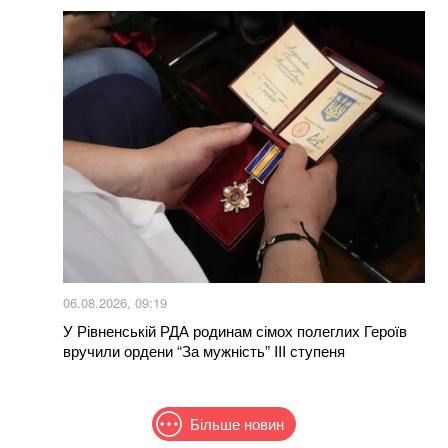
06.08.2026, 09:19
У Рівненській РДА родинам сімох полеглих Героїв
вручили ордени “За мужність” III ступеня
Більше новин