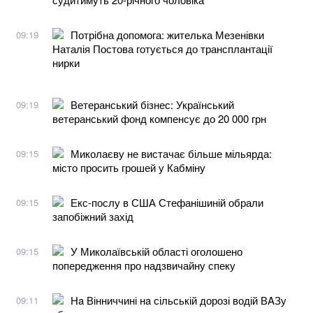
Потрібна допомога: жителька Мезенівки
09:19
Наталія Постова готується до трансплантації
нирки
Ветеранський бізнес: Український
09:19
ветеранський фонд компенсує до 20 000 грн
Миколаєву не вистачає більше мільярда:
09:15
місто просить грошей у Кабміну
Екс-послу в США Стефанішиній обрали
09:15
запобіжний захід
У Миколаївській області оголошено
09:15
попередження про надзвичайну спеку
Нa Вінниччині нa сільській дорозі водій ВAЗу
09:11