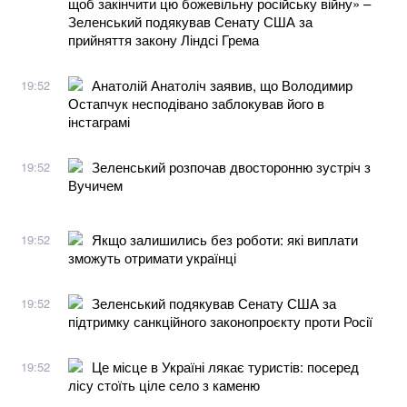
щоб закінчити цю божевільну російську війну» –
Зеленський подякував Сенату США за
прийняття закону Ліндсі Грема
Анатолій Анатоліч заявив, що Володимир
19:52
Остапчук несподівано заблокував його в
інстаграмі
Зеленський розпочав двосторонню зустріч з
19:52
Вучичем
Якщо залишились без роботи: які виплати
19:52
зможуть отримати українці
Зеленський подякував Сенату США за
19:52
підтримку санкційного законопроєкту проти Росії
Це місце в Україні лякає туристів: посеред
19:52
лісу стоїть ціле село з каменю