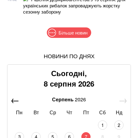
українських рибалок запроваджують жорстку
сезонну заборону
Більше новин
НОВИНИ ПО ДНЯХ
Понад 9,2 млрд грн: що відомо про нову гучну
справу "ПриватБанку"
Сьогодні,
Знищені печі, склади та роки роботи: що
8 серпня 2026
залишилося після удару по "Епіцентру"
Серпень
2026
Без води не вижити: Шмигаль розкрив, куди планує
бити Росія
Пн
Вт
Ср
Чт
Пт
Сб
Нд
Хвиля похолодання накриє Україну: Діденко назвала
1
2
дату завершення аномальної спеки
3
4
5
6
7
8
9