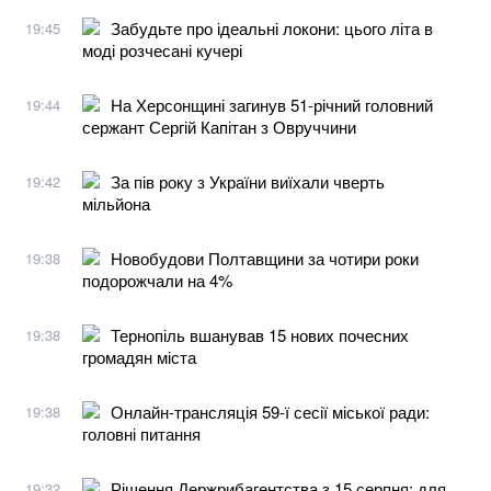
Забудьте про ідеальні локони: цього літа в
19:45
моді розчесані кучері
На Херсонщині загинув 51-річний головний
19:44
сержант Сергій Капітан з Овруччини
За пів року з України виїхали чверть
19:42
мільйона
Новобудови Полтавщини за чотири роки
19:38
подорожчали на 4%
Тернопіль вшанував 15 нових почесних
19:38
громадян міста
Онлайн-трансляція 59-ї сесії міської ради:
19:38
головні питання
Рішення Держрибагентства з 15 серпня: для
19:32