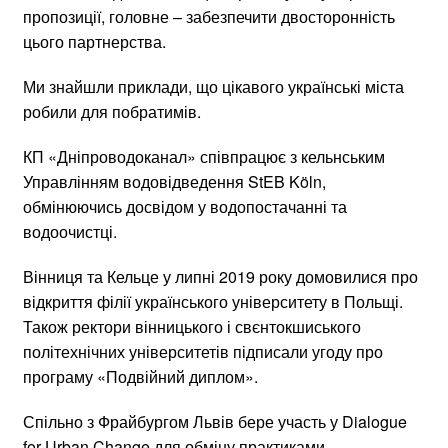
пропозиції, головне – забезпечити двосторонність
цього партнерства.
Ми знайшли приклади, що цікавого українські міста
робили для побратимів.
КП «Дніпроводоканал» співпрацює з кельнським
Управлінням водовідведення StEB Köln,
обмінюючись досвідом у водопостачанні та
водоочистці.
Вінниця та Кельце у липні 2019 року домовилися про
відкриття філії українського університету в Польщі.
Також ректори вінницького і свєнтокшиського
політехнічних університетів підписали угоду про
програму «Подвійний диплом».
Спільно з Фрайбургом Львів бере участь у Dialogue
for Urban Change для обміну практиками