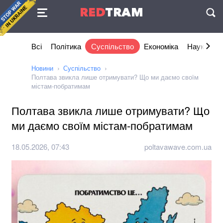
Угода
RED
TRAM
П
Всі
Політика
Суспільство
Економіка
Наука та I
Новини
Суспільство
Полтава звикла лише отримувати? Що ми даємо своїм
містам-побратимам
Полтава звикла лише отримувати? Що
ми даємо своїм містам-побратимам
18.05.2026, 07:43
poltavawave.com.ua