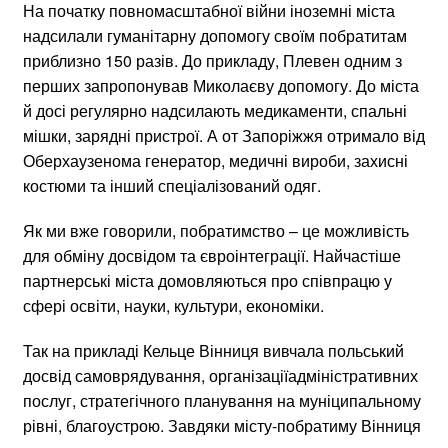
На початку повномасштабної війни іноземні міста
надсилали гуманітарну допомогу своїм побратитам
приблизно 150 разів. До прикладу, Плевен одним з
перших запропонував Миколаєву допомогу. До міста
й досі регулярно надсилають медикаменти, спальні
мішки, зарядні пристрої. А от Запоріжжя отримало від
Оберхаузенома генератор, медичні вироби, захисні
костюми та інший спеціалізований одяг.
Як ми вже говорили, побратимство – це можливість
для обміну досвідом та євроінтеграції. Найчастіше
партнерські міста домовляються про співпрацю у
сфері освіти, науки, культури, економіки.
Так на прикладі Кельце Вінниця вивчала польський
досвід самоврядування, організаціїадміністративних
послуг, стратегічного планування на муніципальному
рівні, благоустрою. Завдяки місту-побратиму Вінниця