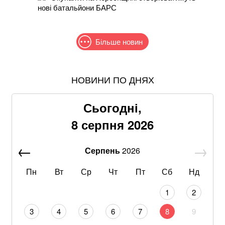
нові батальйони БАРС
Більше новин
НОВИНИ ПО ДНЯХ
Понад 9,2 млрд грн: що відомо про нову гучну
справу "ПриватБанку"
Сьогодні,
Зеленський та Сибіга відреагували на ухвалення
8 серпня 2026
«пекельних санкцій» проти рф
Серпень
2026
Хацкевич: Гуцуляк навіть не прийшов потиснути
руку президенту
Пн
Вт
Ср
Чт
Пт
Сб
Нд
Хвиля похолодання накриє Україну: Діденко назвала
1
2
дату завершення аномальної спеки
3
4
5
6
7
8
9
Через повагу до Реалу: Родрі отримуватиме в