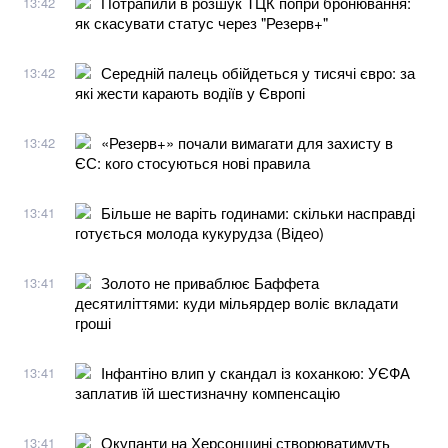
Потрапили в розшук ТЦК попри бронювання:
13:42
як скасувати статус через "Резерв+"
Середній палець обійдеться у тисячі євро: за
13:42
які жести карають водіїв у Європі
«Резерв+» почали вимагати для захисту в
13:42
ЄС: кого стосуються нові правила
Більше не варіть годинами: скільки насправді
13:41
готується молода кукурудза (Відео)
Золото не приваблює Баффета
13:41
десятиліттями: куди мільярдер воліє вкладати
гроші
Інфантіно влип у скандал із коханкою: УЄФА
13:41
заплатив їй шестизначну компенсацію
Окупанти на Херсонщині створюватимуть
13:41