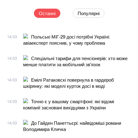
Останні
Популярні
Польські МіГ-29 досі потрібні Україні:
14:03
авіаексперт пояснив, у чому проблема
Спеціальні тарифи для пенсіонерів: хто може
14:03
менше платити за мобільний зв'язок
Емілі Ратаковскі повернула в гардероб
14:03
шкірянку: які моделі курток досі в моді
Точно є у вашому смартфоні: які відомі
14:03
компанії засновані вихідцями з України
До Гайден Панеттьєрі: найвідоміші романи
14:03
Володимира Кличка