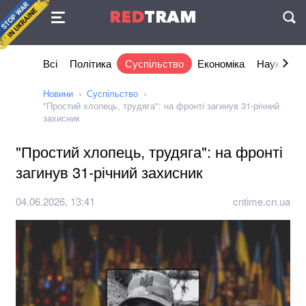
Угода
RED
TRAM
П
Всі
Політика
Суспільство
Економіка
Наука та I
Новини
Суспільство
"Простий хлопець, трудяга": на фронті загинув 31-річний
захисник
"Простий хлопець, трудяга": на фронті
загинув 31-річний захисник
04.06.2026, 13:41
cntime.cn.ua