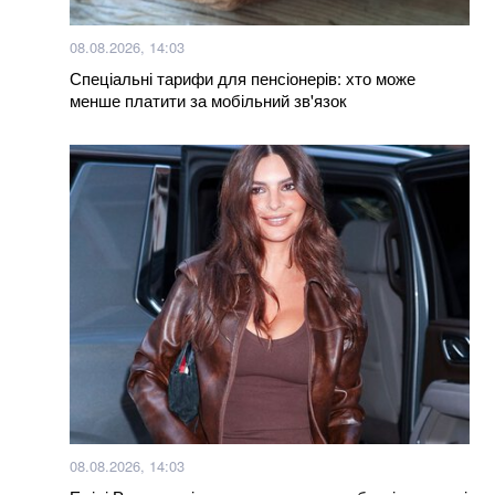
Українка придбала куртку у польському секонд-
08.08.2026, 14:03
хенді і знайшла в кишені неймовірного листа
Спеціальні тарифи для пенсіонерів: хто може
менше платити за мобільний зв'язок
Більше новин
08.08.2026, 14:03