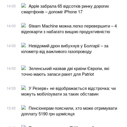
Apple забрала 65 відсотків ринку дорогих
14:03
смартфонів – допоміг iPhone 17
Steam Machine можна легко перевершити – 4
14:03
відеокарти з набагато вищою продуктивністю
Невідомий дрон вибухнув у Болгарії – за
14:03
кілометр від важливого газопроводу
Зеленський назвав дві країни Європи, які
14:03
точно мають запаси ракет для Patriot
У Резерв+ не відображається відстрочка: чи
14:03
можуть мобілізувати за таких обставин
Пенсіонерам пояснили, хто може отримувати
13:42
доплату 5190 грн щомісяця