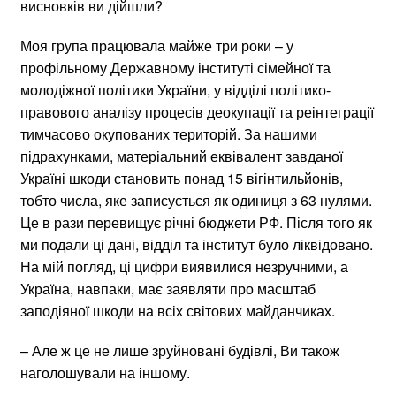
висновків ви дійшли?
Моя група працювала майже три роки – у
профільному Державному інституті сімейної та
молодіжної політики України, у відділі політико-
правового аналізу процесів деокупації та реінтеграції
тимчасово окупованих територій. За нашими
підрахунками, матеріальний еквівалент завданої
Україні шкоди становить понад 15 вігінтильйонів,
тобто числа, яке записується як одиниця з 63 нулями.
Це в рази перевищує річні бюджети РФ. Після того як
ми подали ці дані, відділ та інститут було ліквідовано.
На мій погляд, ці цифри виявилися незручними, а
Україна, навпаки, має заявляти про масштаб
заподіяної шкоди на всіх світових майданчиках.
– Але ж це не лише зруйновані будівлі, Ви також
наголошували на іншому.