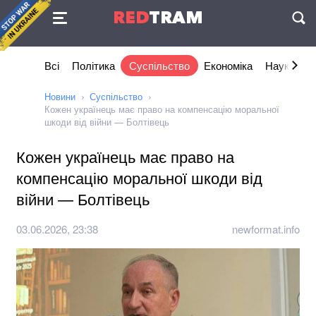
Угода
RED
TRAM
П
Всі
Політика
Суспільство
Економіка
Наука та I
Новини
Суспільство
Кожен українець має право на компенсацію моральної
шкоди від війни — Болтівець
Кожен українець має право на
компенсацію моральної шкоди від
війни — Болтівець
03.06.2026, 23:38
newformat.info