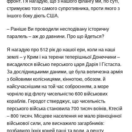
фронт. І я нагадую, що з нашого флангу ми, по суті,
стримуємо того самого супротивника, проти якого з
іншого боку діють США.
– Раніше Ви проводили несподівану історичну
паралель – аж до давнини. Про що йдеться?
Я нагадую про 512 рік до нашої ери, коли на наші
землі – у Крим і на терени теперішньої Донеччини –
висадилося військо перського царя Дарія I Гістаспа.
За дослідницькими даними, це була величезна армія
з бойовими колісницями, кіннотою, обозом. й
найсучаснішим на той час озброєнням, а море
чорніло від флоту чисельністю 600 військових
кораблів. Геродот стверджує, що чисельність
перського війська становила 700 тисяч воїнів, Ктесій
– 800 тисяч. Місцеве населення не мало рівноцінної
військової сили, але виснажило загарбників:
позбавило їхніх коней паші та води, а решту