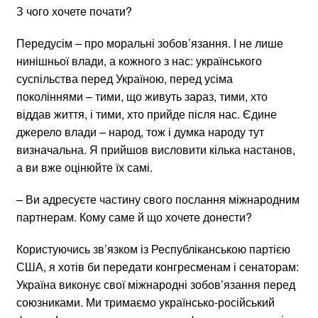
З чого хочете почати?
Передусім – про моральні зобов’язання. І не лише
нинішньої влади, а кожного з нас: українського
суспільства перед Україною, перед усіма
поколіннями – тими, що живуть зараз, тими, хто
віддав життя, і тими, хто прийде після нас. Єдине
джерело влади – народ, тож і думка народу тут
визначальна. Я прийшов висловити кілька настанов,
а ви вже оцінюйте їх самі.
– Ви адресуєте частину свого послання міжнародним
партнерам. Кому саме й що хочете донести?
Користуючись зв’язком із Республіканською партією
США, я хотів би передати конгресменам і сенаторам:
Україна виконує свої міжнародні зобов’язання перед
союзниками. Ми тримаємо українсько-російський