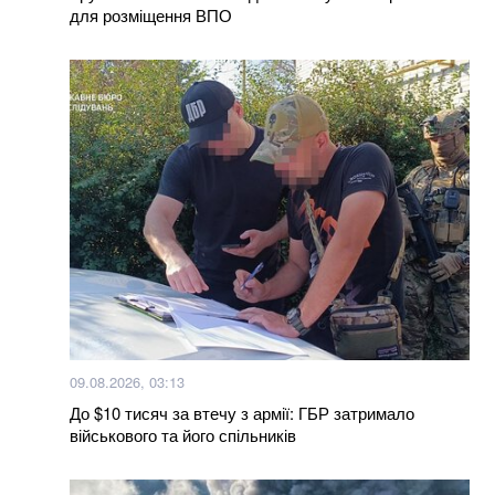
Чи може Іран завдати ракетного удару по Києву:
для розміщення ВПО
аналітик дав відповідь
Окупанти завдали удару по мосту у Чернігівській
області: деталі
Уряд розширив повноваження військкоматів: що
тепер можуть ТЦК
Українка придбала куртку у польському секонд-
хенді і знайшла в кишені неймовірного листа
В Бахмуті поранено трьох бійців закарпатського
батальйону “Сонечко”, один у важкому стані (відео)
09.08.2026, 03:13
Мукачівці обурені спотворенням архітектурного
До $10 тисяч за втечу з армії: ГБР затримало
шарму міста депутатами-бізнесменами (відео)
військового та його спільників
100% фальсифікат: у Тернополі продають масло з
заводу, який давно перетворився на руїни