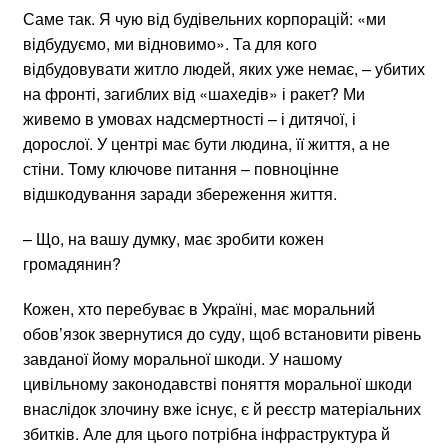
Саме так. Я чую від будівельних корпорацій: «ми
відбудуємо, ми відновимо». Та для кого
відбудовувати житло людей, яких уже немає, – убитих
на фронті, загиблих від «шахедів» і ракет? Ми
живемо в умовах надсмертності – і дитячої, і
дорослої. У центрі має бути людина, її життя, а не
стіни. Тому ключове питання – повноцінне
відшкодування заради збереження життя.
– Що, на вашу думку, має зробити кожен
громадянин?
Кожен, хто перебуває в Україні, має моральний
обов’язок звернутися до суду, щоб встановити рівень
завданої йому моральної шкоди. У нашому
цивільному законодавстві поняття моральної шкоди
внаслідок злочину вже існує, є й реєстр матеріальних
збитків. Але для цього потрібна інфраструктура й