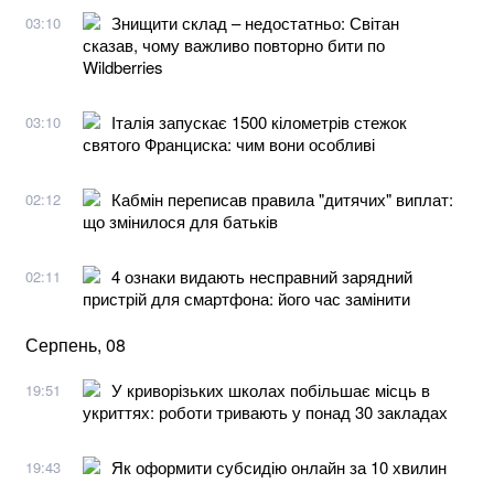
Знищити склад – недостатньо: Світан
03:10
сказав, чому важливо повторно бити по
Wildberries
Італія запускає 1500 кілометрів стежок
03:10
святого Франциска: чим вони особливі
Кабмін переписав правила "дитячих" виплат:
02:12
що змінилося для батьків
4 ознаки видають несправний зарядний
02:11
пристрій для смартфона: його час замінити
Серпень, 08
У криворізьких школах побільшає місць в
19:51
укриттях: роботи тривають у понад 30 закладах
Як оформити субсидію онлайн за 10 хвилин
19:43