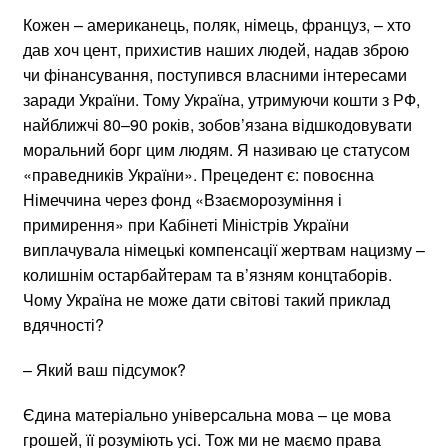
Кожен – американець, поляк, німець, француз, – хто
дав хоч цент, прихистив наших людей, надав зброю
чи фінансування, поступився власними інтересами
заради України. Тому Україна, утримуючи кошти з РФ,
найближчі 80–90 років, зобов’язана відшкодовувати
моральний борг цим людям. Я називаю це статусом
«праведників України». Прецедент є: повоєнна
Німеччина через фонд «Взаєморозуміння і
примирення» при Кабінеті Міністрів України
виплачувала німецькі компенсації жертвам нацизму –
колишнім остарбайтерам та в’язням концтаборів.
Чому Україна не може дати світові такий приклад
вдячності?
– Який ваш підсумок?
Єдина матеріально універсальна мова – це мова
грошей, її розуміють усі. Тож ми не маємо права