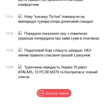
комфортним
Нову "коханку Путіна" повернули на
19:24
міжнародні турніри попри допінговий скандал
Передали показання газу з помилкою:
19:24
українців попередили про зайві суми в платіжках
Податковий борг спишуть швидше: НБУ
19:24
змінив правила списання грошей з рахунків
Туреччина передасть Україні 70 ракет
19:20
ATACMS, 12 РСЗВ M270 та боєприпаси: повний
список
Більше новин