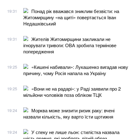
Понад рік вважався зниклим безвісти: на
19:31
Житомирщину «на щиті» повертається Іван
Недашківський
Жителів Житомирщини закликали не
19:31
ігнорувати тривоги: ОВА зробила термінове
попередження
«Кишені набивали»: Лукашенко вигадав нову
19:25
причину, чому Росія напала на Україну
«Вони не на радарі»: у Раді заявили про 2
19:25
мільйони чоловіків поза обліком ТЦК
Морква може знизити ризик раку: вчені
19:24
назвали кількість, яку варто їсти щотижня
У спеку не лише льон: стилістка назвала
19:24
шість правил, які зроблять літній образ