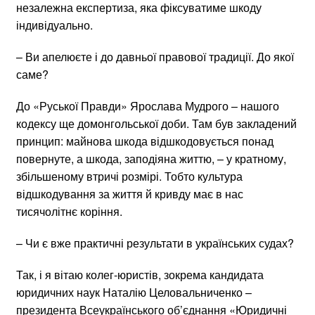
незалежна експертиза, яка фіксуватиме шкоду
індивідуально.
– Ви апелюєте і до давньої правової традиції. До якої
саме?
До «Руської Правди» Ярослава Мудрого – нашого
кодексу ще домонгольської доби. Там був закладений
принцип: майнова шкода відшкодовується понад
повернуте, а шкода, заподіяна життю, – у кратному,
збільшеному втричі розмірі. Тобто культура
відшкодування за життя й кривду має в нас
тисячолітнє коріння.
– Чи є вже практичні результати в українських судах?
Так, і я вітаю колег-юристів, зокрема кандидата
юридичних наук Наталію Целовальниченко –
президента Всеукраїнського об’єднання «Юридичні