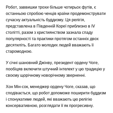
Робот, заввишки трохи більше чотирьох футів, є
останньою спробою ченців країни продемонструвати
сучасну актуальність буддизму. Ця релігія,
представлена ​​в Південній Кореї приблизно в IV
столітті, разом з християнством зазнала спаду
популярності та практики протягом останніх двох
десятиліть. Багато молодих людей вважають її
старомодною.
У січні шановний Джінву, президент ордену Чоге,
пообіцяв включити штучний інтелект у цю традицію у
своєму щорічному новорічному зверненні.
Хон Мін-сок, менеджер ордену Чоге, сказав, що
сподівається, що робот допоможе поширити буддизм
і спонукатиме людей, які вважають цю релігію
консервативною, розглядати її як прогресивну.