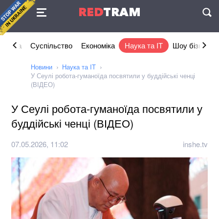
Угода
RED
TRAM
П
літика
Суспільство
Економіка
Наука та IT
Шоу бізнес
Новини
Наука та IT
У Сеулі робота-гуманоїда посвятили у буддійські ченці
(ВІДЕО)
У Сеулі робота-гуманоїда посвятили у
буддійські ченці (ВІДЕО)
07.05.2026, 11:02
inshe.tv