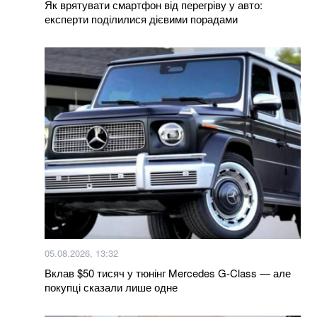
Як врятувати смартфон від перегріву у авто:
експерти поділилися дієвими порадами
50 найкращих фільмів 21 століття за версією The
Hollywood Reporter
Більше новин
05.08.2026, 13:32
Вклав $50 тисяч у тюнінг Mercedes G-Class — але
покупці сказали лише одне