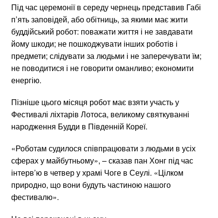
Під час церемонії в середу чернець представив Габі
п’ять заповідей, або обітниць, за якими має жити
буддійський робот: поважати життя і не завдавати
йому шкоди; не пошкоджувати інших роботів і
предмети; слідувати за людьми і не заперечувати їм;
не поводитися і не говорити оманливо; економити
енергію.
Пізніше цього місяця робот має взяти участь у
Фестивалі ліхтарів Лотоса, великому святкуванні
народження Будди в Південній Кореї.
«Роботам судилося співпрацювати з людьми в усіх
сферах у майбутньому», – сказав пан Хонг під час
інтерв’ю в четвер у храмі Чоге в Сеулі. «Цілком
природно, що вони будуть частиною нашого
фестивалю».