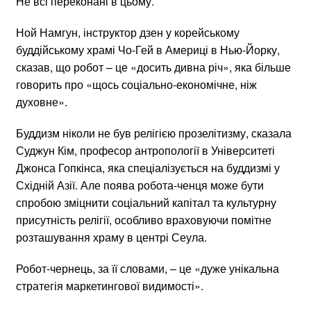
Не всі переконані в цьому.
Ной Намгун, інструктор дзен у корейському
буддійському храмі Чо-Гей в Америці в Нью-Йорку,
сказав, що робот – це «досить дивна річ», яка більше
говорить про «щось соціально-економічне, ніж
духовне».
Буддизм ніколи не був релігією прозелітизму, сказала
Суджун Кім, професор антропології в Університеті
Джонса Гопкінса, яка спеціалізується на буддизмі у
Східній Азії. Але поява робота-ченця може бути
спробою зміцнити соціальний капітал та культурну
присутність релігії, особливо враховуючи помітне
розташування храму в центрі Сеула.
Робот-чернець, за її словами, – це «дуже унікальна
стратегія маркетингової видимості».