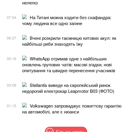
нелегко
На Титані можна ходити без скафандра:
07:04
чому людина все одно загине
Вчені розкрили таємницю китових акул: як
06:27
найбільші риби знаходять їжу
WhatsApp отримав одне з найбільших
05:16
оновлень групових чатів: масові згадки, нові
опитування та швидке перенесення учасників
Stellantis виведе на європейський ринок
03:08
недорогий електрокар Leapmotor B03 (ФОТО)
Volkswagen запроваджує пожиттєву гарантію
01:15
на автомобілі, але є нюанси
Більше новин