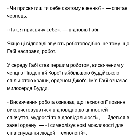
«Чи присвятиш ти себе святому вченню?» — спитав
чернець.
«Так, я присвячу себе», — відповів Габі.
Якщо ці відповіді звучать роботоподібно, це тому, що
Габі насправді робот.
У середу Габі став першим роботом, висвяченим у
ченці в Південній Кореї найбільшою буддійською
спільнотою країни, орденом Джоґє. Ім’я Габі означає
милосердя Будди.
«Висвячення робота означає, що технології повинні
використовуватися відповідно до цінностей
співчуття, мудрості та відповідальності», — йдеться в
заяві ордену, — «і символізує нові можливості для
співіснування людей і технологій».