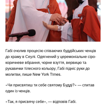
Габі очолив процесію співаючих буддійських ченців
до храму в Сеулі. Одягнений у церемоніальне сіро-
коричневе вбрання, чорне взуття, вервицю та
рукавички тілесного кольору, Габі підніс руки до
молитви, пише New York Times.
«Чи присвятиш ти себе святому Будді?» — спитав
один із ченців.
«Так, я присвячу себе», — відповів Габі.