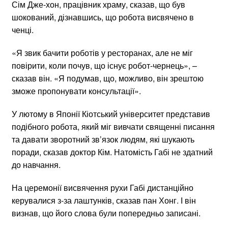
Сім Дже-хон, працівник храму, сказав, що був
шокований, дізнавшись, що робота висвячено в
ченці.
«Я звик бачити роботів у ресторанах, але не міг
повірити, коли почув, що існує робот-чернець», –
сказав він. «Я подумав, що, можливо, він зрештою
зможе пропонувати консультації».
У лютому в Японії Кіотський університет представив
подібного робота, який міг вивчати священні писання
та давати зворотний зв’язок людям, які шукають
поради, сказав доктор Кім. Натомість Габі не здатний
до навчання.
На церемонії висвячення рухи Габі дистанційно
керувалися з-за лаштунків, сказав пан Хонг. І він
визнав, що його слова були попередньо записані.