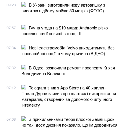
В Україні виготовили нову автовишку з
09:28
висотою підйому майже 30 метрів (ФОТО)
Гучна угода на $10 млрд: Anthropic різко
07:57
посилює свої позиції в гонці ШІ
Нові електромобілі Volvo виходитимуть без
07:34
інноваційної опції: в чому причина (ВІДЕО)
В Одесі розпочали ремонт проспекту Князя
07:32
Володимира Великого
Telegram зник з App Store на 40 хвилин:
07:12
Павло Дуров заявив про шантаж і використання
матеріалів, створених за допомогою штучного
інтелекту
З прихильниками теорії плоскої Землі щось
07:08
не так: дослідження показало, що їм доводиться