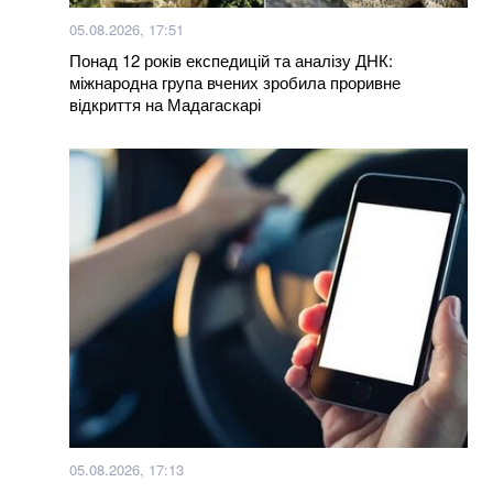
хенді і знайшла в кишені неймовірного листа
05.08.2026, 17:51
Понад 12 років експедицій та аналізу ДНК:
В Бахмуті поранено трьох бійців закарпатського
міжнародна група вчених зробила проривне
батальйону “Сонечко”, один у важкому стані (відео)
відкриття на Мадагаскарі
Мукачівці обурені спотворенням архітектурного
шарму міста депутатами-бізнесменами (відео)
100% фальсифікат: у Тернополі продають масло з
заводу, який давно перетворився на руїни
Нагороджені посмертно: у Хмельницькому нагороди
загиблих Героїв отримали їх родини
Яка температура вважається нормальною: ви
здивуєтеся, але це не 36,6
Бомбер – наймодніший фасон курток на весну:
05.08.2026, 17:13
огляд трендових моделей 2023