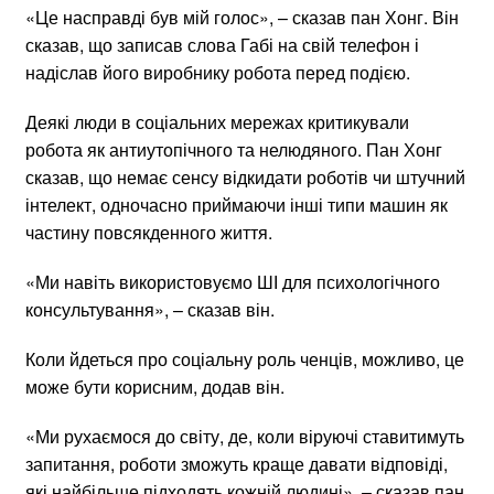
«Це насправді був мій голос», – сказав пан Хонг. Він
сказав, що записав слова Габі на свій телефон і
надіслав його виробнику робота перед подією.
Деякі люди в соціальних мережах критикували
робота як антиутопічного та нелюдяного. Пан Хонг
сказав, що немає сенсу відкидати роботів чи штучний
інтелект, одночасно приймаючи інші типи машин як
частину повсякденного життя.
«Ми навіть використовуємо ШІ для психологічного
консультування», – сказав він.
Коли йдеться про соціальну роль ченців, можливо, це
може бути корисним, додав він.
«Ми рухаємося до світу, де, коли віруючі ставитимуть
запитання, роботи зможуть краще давати відповіді,
які найбільше підходять кожній людині», – сказав пан