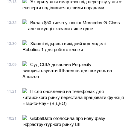
Як врятувати смартфон від перегріву у авто:
17:13
експерти поділилися дієвими порадами
Вклав $50 тисяч у тюнінг Mercedes G-Class
13:32
— але покупці сказали лише одне
Xiaomi відкрила вихідний код моделі
13:30
Robotics-1 для робототехніки
Суд США дозволив Perplexity
13:09
використовувати ШІ-агентів для покупок на
Amazon
Після оновлення на телефонах для
11:21
китайського ринку перестала працювати функція
«Tap-to-Pay» (ВІДЕО)
GlobalData оголосила про нову фазу
10:21
інфраструктурного ринку ШІ