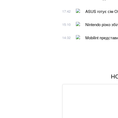
ASUS готує сім O
17:42
Nintendo різко зб
15:10
Mobilint предста
14:32
Н
Понад 9,2 млрд гр
Зеленський та Си
санкцій» проти р
Хацкевич: Гуцуля