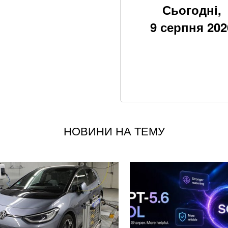
Через повагу до 
Сьогодні,
мільйонів на рік
9 серпня 202
Google прибирає 
вже у 2027 році
росія створює бой
США та Україна з
радянських ракет
НОВИНИ НА ТЕМУ
Пенсія без стажу:
працював
Чи може Іран завд
відповідь
Розвідка Керченсь
оборони