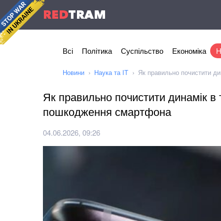
RED
TRAM
Всі
Політика
Суспільство
Економіка
Н
Новини
Наука та IT
Як правильно почистити д
Як правильно почистити динамік в 
пошкодження смартфона
04.06.2026, 09:26