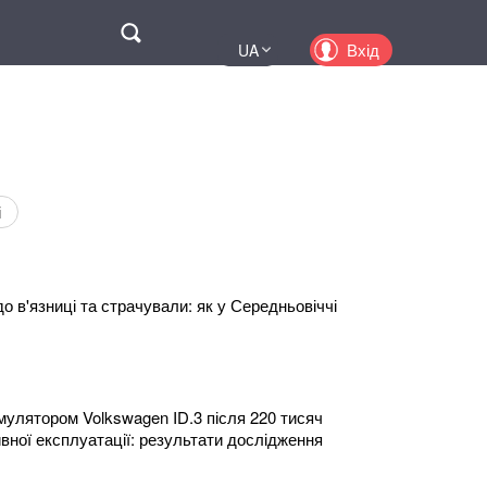
Поиск
Вхід
UA
EN
PL
KZ
RU
і
 в'язниці та страчували: як у Середньовіччі
мулятором Volkswagen ID.3 після 220 тисяч
ивної експлуатації: результати дослідження