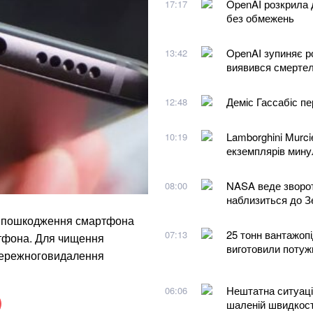
OpenAI розкрила 
17:17
без обмежень
OpenAI зупиняє р
13:42
виявився смерте
Деміс Гассабіс п
12:48
Lamborghini Murcié
10:19
екземплярів мину
NASA веде зворот
08:00
наблизиться до З
ез пошкодження смартфона
25 тонн вантажопі
07:13
ртфона. Для чищення
виготовили потуж
обережноговидалення
Нештатна ситуація
06:06
шаленій швидкост