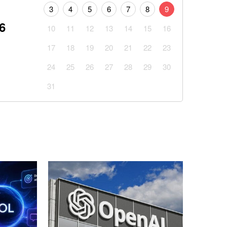
Реалу: Родрі отримуватиме в Барселоні 15
3
4
5
6
7
8
9
6
10
11
12
13
14
15
16
одну з найзручніших функцій Gmail: що зміниться
17
18
19
20
21
22
23
24
25
26
27
28
29
30
ові підрозділи з українських полонених — звіт ISW
31
аповнюватимуть дефіцит Patriot через оновлення
 скільки отримає пенсіонер, який ніколи не
ати ракетного удару по Києву: аналітик дав
кого мосту показала вразливість російської