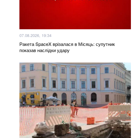
Смачніші та дешевші за піцу: гарячі бутерброди із
сиром і томатами за лічені хвилини
Окупанти завдали удару по мосту у Чернігівській
області: деталі
07.08.2026, 19:34
Ракета SpaceX врізалася в Місяць: супутник
показав наслідки удару
Більше новин