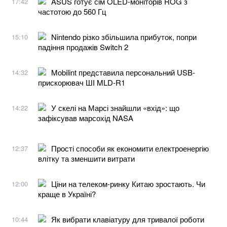
ASUS готує сім OLED-моніторів ROG з
17:42
частотою до 560 Гц
Nintendo різко збільшила прибуток, попри
15:10
падіння продажів Switch 2
Mobilint представила персональний USB-
14:32
прискорювач ШІ MLD-R1
У скелі на Марсі знайшли «вхід»: що
14:22
зафіксував марсохід NASA
Прості способи як економити електроенергію
12:37
влітку та зменшити витрати
Ціни на телеком-ринку Китаю зростають. Чи
12:00
краще в Україні?
Як вибрати клавіатуру для тривалої роботи
10:44