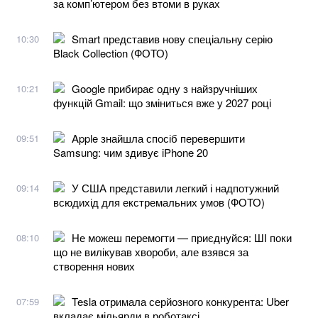
за комп’ютером без втоми в руках
Smart представив нову спеціальну серію
10:30
Black Collection (ФОТО)
Google прибирає одну з найзручніших
10:21
функцій Gmail: що зміниться вже у 2027 році
Apple знайшла спосіб перевершити
09:51
Samsung: чим здивує iPhone 20
У США представили легкий і надпотужний
09:14
всюдихід для екстремальних умов (ФОТО)
Не можеш перемогти — приєднуйся: ШІ поки
08:10
що не вилікував хвороби, але взявся за
створення нових
Tesla отримала серйозного конкурента: Uber
07:59
вкладає мільярди в роботаксі