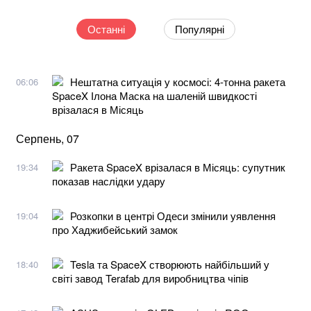
Останні
Популярні
Нештатна ситуація у космосі: 4-тонна ракета
06:06
SpaceX Ілона Маска на шаленій швидкості
врізалася в Місяць
Серпень, 07
Ракета SpaceX врізалася в Місяць: супутник
19:34
показав наслідки удару
Розкопки в центрі Одеси змінили уявлення
19:04
про Хаджибейський замок
Tesla та SpaceX створюють найбільший у
18:40
світі завод Terafab для виробництва чіпів