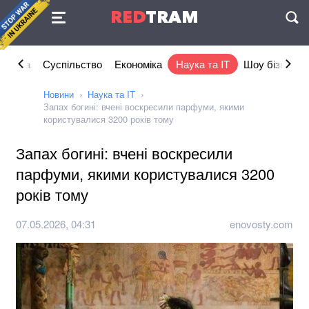
Угода
RED
TRAM
П
літика
Суспільство
Економіка
Наука та IT
Шоу бізнес
Новини
Наука та IT
Запах богині: вчені воскресили парфуми, якими
користувалися 3200 років тому
Запах богині: вчені воскресили
парфуми, якими користувалися 3200
років тому
07.05.2026, 04:31
enovosty.com