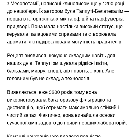
з Месопотамії, написані клинописом ще у 1200 році
до нашої ери. Їх автором була Таппуті-Белатекалім —
перша в історії жінка-хімік та офіційна парфумерка
при дворі. Вона мала настільки високий статус, що
керувала палацовими справами та створювала
аромати, які підкреслювали могутність правителів.
Рецепт виявився шокуюче складним навіть для
наших днів. Таппуті змішувала рідкісні квіти,
бальзами, мирру, спеції, аїр і навіть… хрін. Але
головним був не склад, а технологія.
Виявляється, вже 3200 років тому вона
використовувала багаторазову фільтрацію та
дистиляцію, щоб отримати максимально стійкий і
чистий запах. Фактично, вона винайшла основи
сучасної хімії задовго до появи перших лабораторій.
Команді науковців уже вдалося повністю