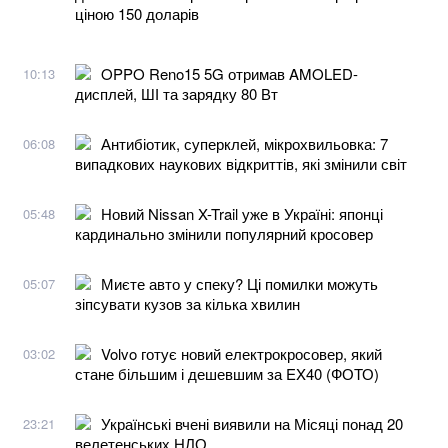
ціною 150 доларів
OPPO Reno15 5G отримав AMOLED-
10:13
дисплей, ШІ та зарядку 80 Вт
Антибіотик, суперклей, мікрохвильовка: 7
06:08
випадкових наукових відкриттів, які змінили світ
Новий Nissan X-Trail уже в Україні: японці
05:48
кардинально змінили популярний кросовер
Миєте авто у спеку? Ці помилки можуть
05:07
зіпсувати кузов за кілька хвилин
Volvo готує новий електрокросовер, який
03:02
стане більшим і дешевшим за EX40 (ФОТО)
Українські вчені виявили на Місяці понад 20
23:21
велетенських НЛО