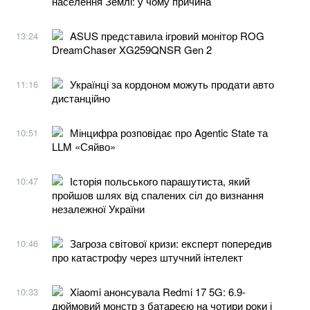
населення Землі: у чому причина
ASUS представила ігровий монітор ROG
13:24
DreamChaser XG259QNSR Gen 2
Українці за кордоном можуть продати авто
11:16
дистанційно
Мінцифра розповідає про Agentic State та
10:51
LLM «Сяйво»
Історія польського парашутиста, який
10:47
пройшов шлях від спалених сіл до визнання
незалежної України
Загроза світової кризи: експерт попередив
10:46
про катастрофу через штучний інтелект
Xiaomi анонсувала Redmi 17 5G: 6.9-
10:33
дюймовий монстр з батареєю на чотири роки і