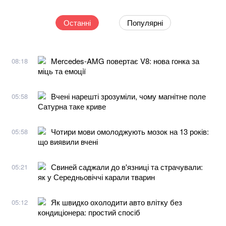
Останні
Популярні
Mercedes-AMG повертає V8: нова гонка за
08:18
міць та емоції
Вчені нарешті зрозуміли, чому магнітне поле
05:58
Сатурна таке криве
Чотири мови омолоджують мозок на 13 років:
05:58
що виявили вчені
Свиней саджали до в'язниці та страчували:
05:21
як у Середньовіччі карали тварин
Як швидко охолодити авто влітку без
05:12
кондиціонера: простий спосіб