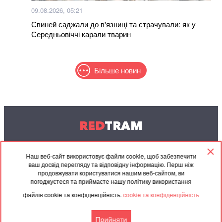
09.08.2026, 05:21
Свиней саджали до в'язниці та страчували: як у
Середньовіччі карали тварин
Більше новин
RED
TRAM
© 2004-2026 Redtram, Ltd.
Наш веб-сайт використовує файли cookie, щоб забезпечити
ваш досвід перегляду та відповідну інформацію. Перш ніж
Співпраця
Архів
Контакти
продовжувати користуватися нашим веб-сайтом, ви
погоджуєтеся та приймаєте нашу політику використання
Партнерські
Угода
файлів cookie та конфіденційність.
cookie та конфіденційність
матеріали
Прийняти