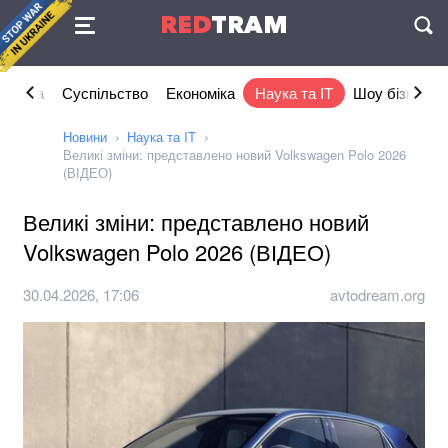
Угода
RED
TRAM
П
літика
Суспільство
Економіка
Наука та IT
Шоу бізнес
Новини
Наука та IT
Великі зміни: представлено новий Volkswagen Polo 2026
(ВІДЕО)
Великі зміни: представлено новий
Volkswagen Polo 2026 (ВІДЕО)
30.04.2026, 17:06
avtodream.org