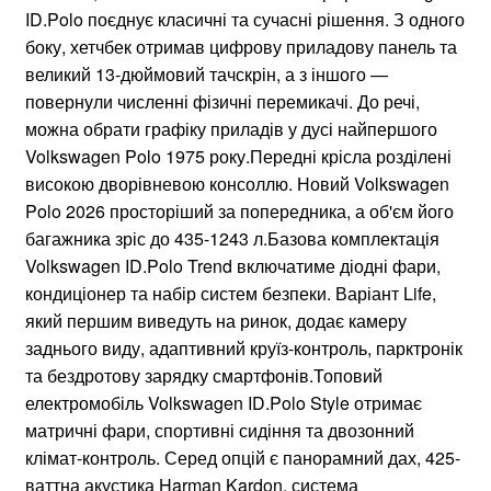
ID.Polo поєднує класичні та сучасні рішення. З одного
боку, хетчбек отримав цифрову приладову панель та
великий 13-дюймовий тачскрін, а з іншого —
повернули численні фізичні перемикачі. До речі,
можна обрати графіку приладів у дусі найпершого
Volkswagen Polo 1975 року.Передні крісла розділені
високою дворівневою консоллю. Новий Volkswagen
Polo 2026 просторіший за попередника, а об'єм його
багажника зріс до 435-1243 л.Базова комплектація
Volkswagen ID.Polo Trend включатиме діодні фари,
кондиціонер та набір систем безпеки. Варіант Life,
який першим виведуть на ринок, додає камеру
заднього виду, адаптивний круїз-контроль, парктронік
та бездротову зарядку смартфонів.Топовий
електромобіль Volkswagen ID.Polo Style отримає
матричні фари, спортивні сидіння та двозонний
клімат-контроль. Серед опцій є панорамний дах, 425-
ваттна акустика Harman Kardon, система