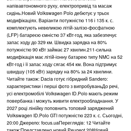
напівавтономного руху, електропривід та масаж
сидінь.Новий Volkswagen Polo дебютує у трьох
модифікаціях. Варіанти потужністю 116 і 135 к. с.
комплектують невеликою літій-залізо-фосфатною
(LFP) батареєю ємністю 37 кВт∙год, яка забезпечує
запас ходу до 329 км. Швидка зарядка на 80%
потужністю 90 кВт займає 27 хвилин.211-сильна
модифікація має літій-іонну батарею типу NMC на 52
кВт∙год і її запас ходу сягає 454 км. Вона підтримує
швидшу (105 кВт) зарядку на 80% за 24 хвилини.
Читайте також: Dacia готує гібридний Sandero:
характеристики і перші фото з випробуваньДо речі,
усі електромобілі Volkswagen ID.Polo мають режим
повербанка і можуть живити електрообладнання. У
2027 році лінійку поповнить топовий заряджений
Volkswagen ID.Polo GTI потужністю 223 к. с. Сьогодні,
20:00 Джерело: focus.uaПереглядів: 12 Читайте
також:Представлено новий Peugeot 208Новий