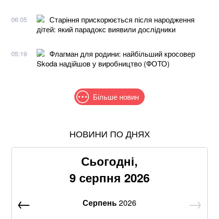
Старіння прискорюється після народження
06:05
дітей: який парадокс виявили дослідники
Флагман для родини: найбільший кросовер
05:19
Skoda надійшов у виробництво (ФОТО)
Більше новин
НОВИНИ ПО ДНЯХ
Понад 9,2 млрд грн: що відомо про нову гучну
справу "ПриватБанку"
Сьогодні,
Абітурієнт заявив, що йому змінили результат НМТ:
9 серпня 2026
перевірка виявила можливу підробку
Серпень
2026
Отруйна картопля та зелені помідори:
попереджають про небезпеку соланіну