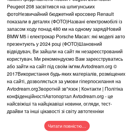
Peugeot 208 засвітився на шпигунських
фотоНезвичайний бюджетний кросовер Renault
показали в деталях (ФОТО)Названі електромобілі із
запасом ходу понад 480 км на одному зарядіНовий
BMW M5 і електрокар Porsche Macan: які моделі авто
презентують у 2024 році (ФОТО)Шановний
відвідувач, Ви зайшли на сайт як незареєстрований
користувач. Ми рекомендуємо Вам зареєструватись
або зайти на сайт під своїм ім'ям.Avtodream.org ©
2017Використання будь-яких матеріалів, розміщених
на сайті, дозволяється за умови гіперпосилання на
Avtodream.orgЗворотній зв"язок | Контакти | Політіка
конфіденційностіАвтопортал Avtodream.org - це
найсвіжіші та найцікавіші новини, огляди, тест-
драйви та інші цікавості зі світу автотехніки
Читати повністю…