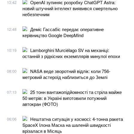
OpenAI зупиняє розробку ChatGPT Astra:
13:42
новий штучний інтелект виявився смертельно
небезпечним
Деміс Гассабіс передає оперативне
12:48
керівництво Google DeepMind
Lamborghini Murciélago SV на механіці:
10:19
останній з рідкісних екземплярів минулої епохи
NASA веде зворотний відлік: коли 756-
08:00
метровий астероїд наблизиться до Землі
25 тонн вантажопідйомності та стріла майже
07:13
50 метрів: в Україні виготовили потужний
автокран (ФОТО)
Нештатна ситуація у космосі: 4-тонна ракета
06:06
SpaceX Ілона Маска на шаленій швидкості
врізалася в Місяць