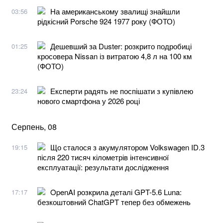
На американському звалищі знайшли
03:56
рідкісний Porsche 924 1977 року (ФОТО)
Дешевший за Duster: розкрито подробиці
01:25
кросовера Nissan із витратою 4,8 л на 100 км
(ФОТО)
Експерти радять не поспішати з купівлею
23:24
нового смартфона у 2026 році
Серпень, 08
Що сталося з акумулятором Volkswagen ID.3
19:15
після 220 тисяч кілометрів інтенсивної
експлуатації: результати дослідження
OpenAI розкрила деталі GPT-5.6 Luna:
17:17
безкоштовний ChatGPT тепер без обмежень