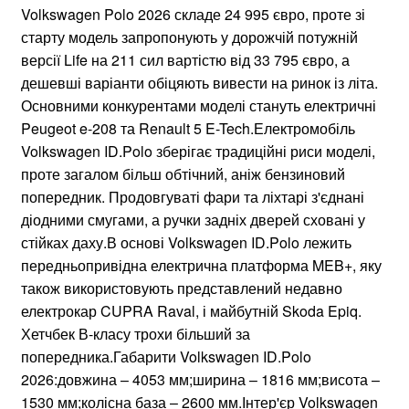
Volkswagen Polo 2026 складе 24 995 євро, проте зі
старту модель запропонують у дорожчій потужній
версії Life на 211 сил вартістю від 33 795 євро, а
дешевші варіанти обіцяють вивести на ринок із літа.
Основними конкурентами моделі стануть електричні
Peugeot e-208 та Renault 5 E-Tech.Електромобіль
Volkswagen ID.Polo зберігає традиційні риси моделі,
проте загалом більш обтічний, аніж бензиновий
попередник. Продовгуваті фари та ліхтарі з'єднані
діодними смугами, а ручки задніх дверей сховані у
стійках даху.В основі Volkswagen ID.Polo лежить
передньопривідна електрична платформа MEB+, яку
також використовують представлений недавно
електрокар CUPRA Raval, і майбутній Skoda Epiq.
Хетчбек В-класу трохи більший за
попередника.Габарити Volkswagen ID.Polo
2026:довжина – 4053 мм;ширина – 1816 мм;висота –
1530 мм;колісна база – 2600 мм.Інтер'єр Volkswagen