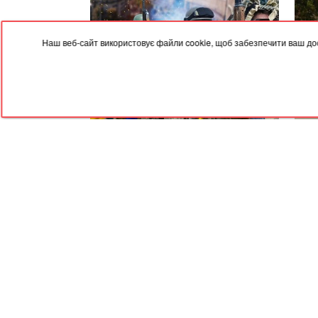
Наш веб-сайт використовує файли cookie, щоб забезпечити ваш дос
09.08.2026, 04:05
08.08
Співаків і телеведучих хочуть
Боги
позбавити броні: у Кабміні з'явилася
ідеа
петиція
RED
TRAM
© 2004-2026 Redtram, Ltd.