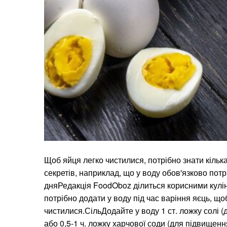
Щоб яйця легко чистилися, потрібно знати кілька
секретів, наприклад, що у воду обов'язково потр
дняРедакція FoodOboz ділиться корисними кул
потрібно додати у воду під час варіння яєць, щ
чистилися.СільДодайте у воду 1 ст. ложку солі 
або 0,5-1 ч. ложку харчової соди (для підвищен