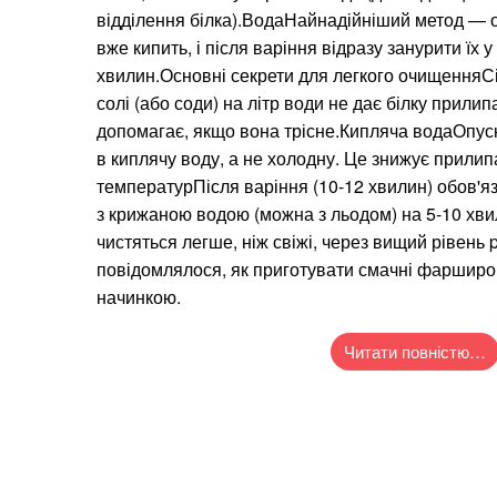
відділення білка).ВодаНайнадійніший метод — о
вже кипить, і після варіння відразу занурити їх 
хвилин.Основні секрети для легкого очищенняСіл
солі (або соди) на літр води не дає білку прили
допомагає, якщо вона трісне.Кипляча водаОпуск
в киплячу воду, а не холодну. Це знижує прилип
температурПісля варіння (10-12 хвилин) обов'яз
з крижаною водою (можна з льодом) на 5-10 хви
чистяться легше, ніж свіжі, через вищий рівен
повідомлялося, як приготувати смачні фарширо
начинкою.
Читати повністю…