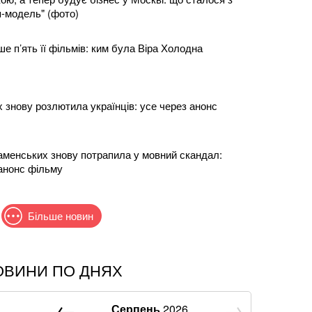
п-модель" (фото)
е п’ять її фільмів: ким була Віра Холодна
 знову розлютила українців: усе через анонс
аменських знову потрапила у мовний скандал:
 анонс фільму
Більше новин
ОВИНИ ПО ДНЯХ
дучих хочуть позбавити броні: у Кабміні з'явилася
Серпень
2026