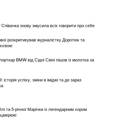
 Співачка знову змусила всіх говорити про себе
ої розкритикував журналістку Доротюк та
абєєвою
рткар BMW від Сідні Свіні пішов із молотка за
 історія успіху, зміни в іміджі та де зараз
ка
Олі та 5-річної Марічки із легендарним хором
соцмережі