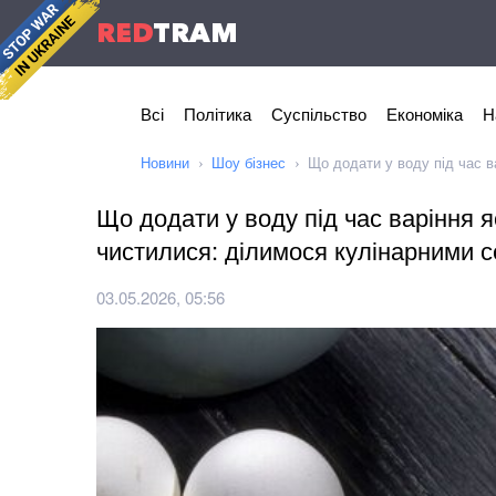
RED
TRAM
Всі
Політика
Суспільство
Економіка
Н
Новини
Шоу бізнес
Що додати у воду під час в
Що додати у воду під час варіння 
чистилися: ділимося кулінарними 
03.05.2026, 05:56