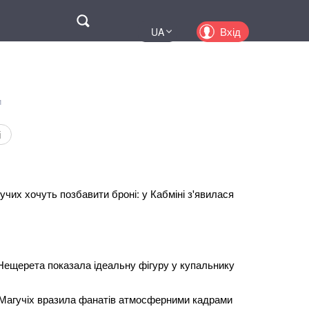
Поиск
Вхід
UA
EN
PL
KZ
и
RU
і
дучих хочуть позбавити броні: у Кабміні з'явилася
Нещерета показала ідеальну фігуру у купальнику
Магучіх вразила фанатів атмосферними кадрами