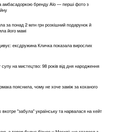
а амбасадоркою бренду Alo — перші фото з
ейну
ла за понад 2 млн грн розкішний подарунок й
ла його мамі
 дивує: ексдружина Кличка показала вирослих
 супу на мистецтво: 98 років від дня народження
рмака пояснила, чому не хоче заміж за коханого
 вкотре "забула" українську та нарвалася на хейт
ою, а тепер будує бізнес у Москві: що сталося з