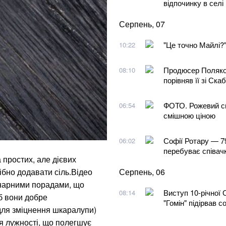
відпочинку в селі
Серпень, 07
"Це точно Майлі?"
10:22
Продюсер Поляков
08:10
порівняв її зі Ск
ФОТО. Рожевий спо
06:54
смішною ціною
Софії Ротару — 79:
06:02
перебуває співач
 простих, але дієвих
ібно додавати сіль.Відео
Серпень, 06
інарними порадами, що
Виступ 10-річної 
08:14
об вони добре
"Гомін" підірвав 
(для зміцнення шкаралупи)
ня лужності, що полегшує