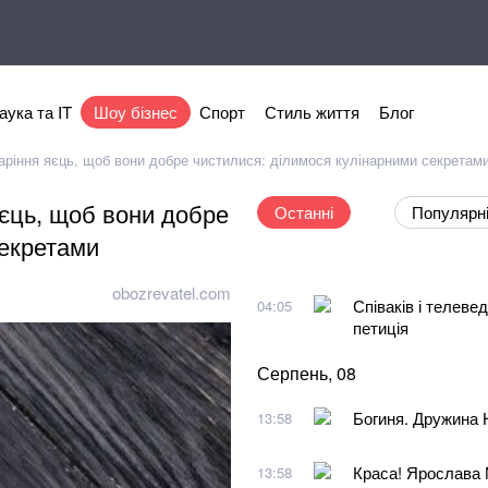
аука та IT
Шоу бізнес
Спорт
Стиль життя
Блог
аріння яєць, щоб вони добре чистилися: ділимося кулінарними секретам
яєць, щоб вони добре
Останні
Популярн
секретами
obozrevatel.com
Співаків і телеве
04:05
петиція
Серпень, 08
Богиня. Дружина 
13:58
Краса! Ярослава 
13:58