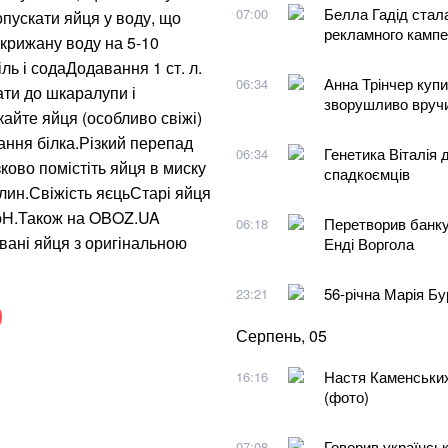
Белла Гадід стал
07:00
пускати яйця у воду, що
рекламного камп
у крижану воду на 5-10
ь і содаДодавання 1 ст. л.
Анна Трінчер купи
06:34
пати до шкаралупи і
зворушливо вручи
айте яйця (особливо свіжі)
ання білка.Різкий перепад
Генетика Віталія
06:34
ково помістіть яйця в миску
спадкоємців
лин.Свіжість яєцьСтарі яйця
ь pH.Також на OBOZ.UA
Перетворив банку
06:18
вані яйця з оригінальною
Енді Воргола
56-річна Марія Бу
23:21
Серпень, 05
Настя Каменських
16:16
(фото)
Говорив українськ
07:08