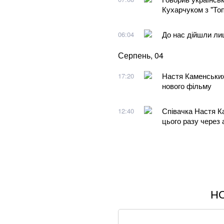
Кухарчуком з "То
До нас дійшли лиш
06:04
Серпень, 04
Настя Каменських
17:20
нового фільму
Співачка Настя К
12:40
цього разу через
Н
Співаків і телеве
петиція