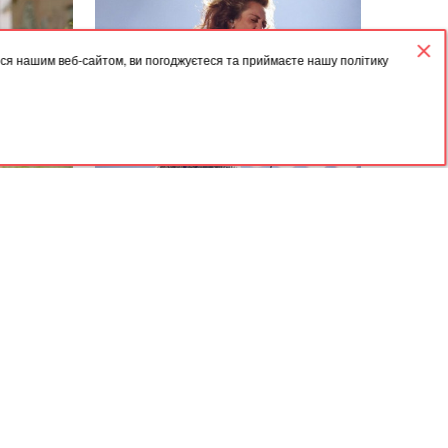
нуть рідкістю: як зміниться українська зима
ися нашим веб-сайтом, ви погоджуєтеся та приймаєте нашу політику
нсів: опитування показало, кому програє
аповнюватимуть дефіцит Patriot через оновлення
07.08.2026, 10:22
домовилися щомісяця постачати Україні ракети-
разила
"Це точно Майлі?" Співачка знову
riot
рами
змусила всіх говорити про себе
ові підрозділи з українських полонених — звіт ISW
 скільки отримає пенсіонер, який ніколи не
Архів
Угода
ати ракетного удару по Києву: аналітик дав