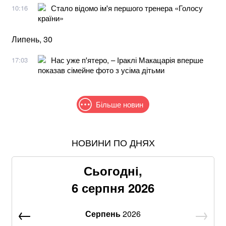
Стало відомо ім'я першого тренера «Голосу
10:16
країни»
Липень, 30
Нас уже п'ятеро, – Іраклі Макацарія вперше
17:03
показав сімейне фото з усіма дітьми
Більше новин
НОВИНИ ПО ДНЯХ
Жодної ракети збити не вдалося: у ПС розповіли
деталі нічної російської атаки
Сьогодні,
Пенсіонерам доплатять за стаж: хто отримає по 519
6 серпня 2026
гривень у серпні
Серпень
2026
Знищені печі, склади та роки роботи: що
залишилося після удару по "Епіцентру"