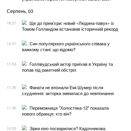
Серпень, 03
Ще до прем’єри: новий «Людина-павук» із
19:27
Томом Голландом встановив історичний рекорд
Син популярного українського співака у
12:01
важкому стані: що відомо?
Голлівудський актор приїхав в Україну та
11:53
попав під ракетний обстріл
Фанати не впізнали Емі Шумер після
11:35
схуднення: акторка змінилася до невпізнання
Переможниця "Холостяка-12" показала
11:35
нового обранця: хто він?
Зірки кіно посварилися? Кадочникова
10:20