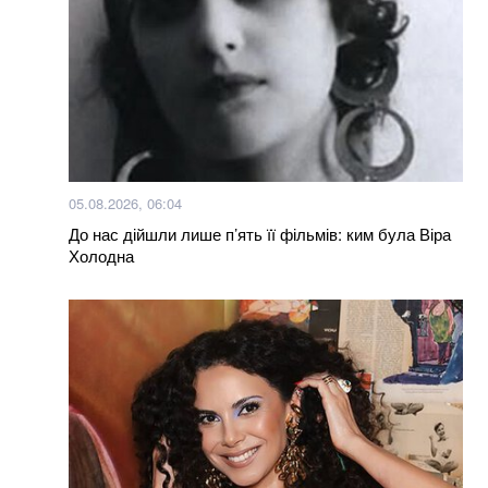
100% фальсифікат: у Тернополі продають масло з
заводу, який давно перетворився на руїни
Нагороджені посмертно: у Хмельницькому нагороди
загиблих Героїв отримали їх родини
Яка температура вважається нормальною: ви
здивуєтеся, але це не 36,6
05.08.2026, 06:04
До нас дійшли лише п’ять її фільмів: ким була Віра
Більше новин
Холодна