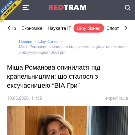
Угода
RED
TRAM
П
ільство
Економіка
Наука та IT
Шоу бізнес
Спорт
Стил
Новини
Шоу бізнес
Міша Романова опинилася під крапельницями: що сталося
з ексучасницею “ВІА Гри”
Міша Романова опинилася під
крапельницями: що сталося з
ексучасницею “ВІА Гри”
10.06.2026, 11:32
expert.in.ua