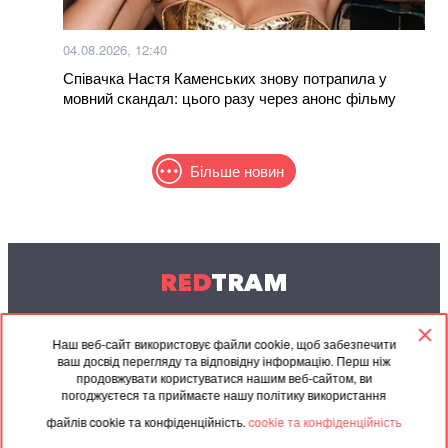
04.08.2026, 12:40
Співачка Настя Каменських знову потрапила у
мовний скандал: цього разу через анонс фільму
Більше новин
RED
TRAM
© 2004-2026 Redtram, Ltd.
Наш веб-сайт використовує файли cookie, щоб забезпечити
ваш досвід перегляду та відповідну інформацію. Перш ніж
Співпраця
Архів
Контакти
продовжувати користуватися нашим веб-сайтом, ви
погоджуєтеся та приймаєте нашу політику використання
Партнерські
Угода
файлів cookie та конфіденційність.
cookie та конфіденційність
матеріали