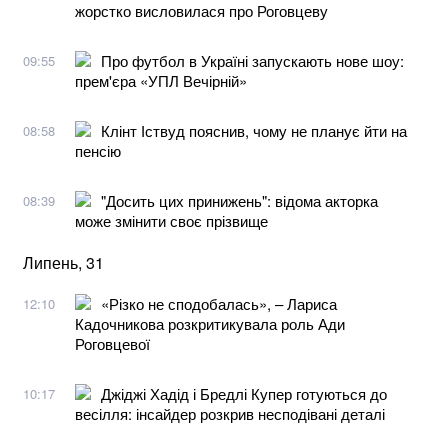
жорстко висловилася про Роговцеву
Про футбол в Україні запускають нове шоу:
09:55
прем'єра «УПЛ Вечірній»
Клінт Іствуд пояснив, чому не планує йти на
08:58
пенсію
"Досить цих принижень": відома акторка
08:39
може змінити своє прізвище
Липень, 31
«Різко не сподобалась», – Лариса
12:10
Кадочникова розкритикувала роль Ади
Роговцевої
Джіджі Хадід і Бредлі Купер готуються до
10:17
весілля: інсайдер розкрив несподівані деталі