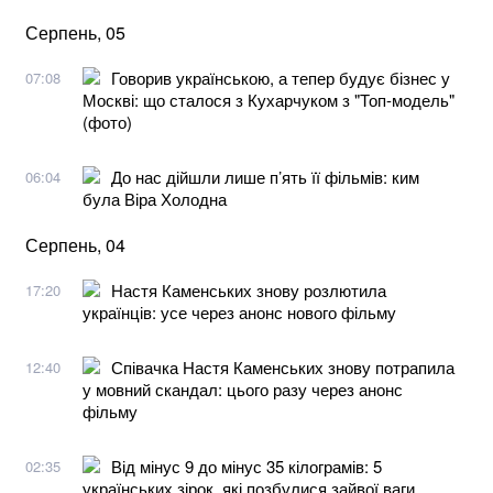
Серпень, 05
Говорив українською, а тепер будує бізнес у
07:08
Москві: що сталося з Кухарчуком з "Топ-модель"
(фото)
До нас дійшли лише п’ять її фільмів: ким
06:04
була Віра Холодна
Серпень, 04
Настя Каменських знову розлютила
17:20
українців: усе через анонс нового фільму
Співачка Настя Каменських знову потрапила
12:40
у мовний скандал: цього разу через анонс
фільму
Від мінус 9 до мінус 35 кілограмів: 5
02:35
українських зірок, які позбулися зайвої ваги