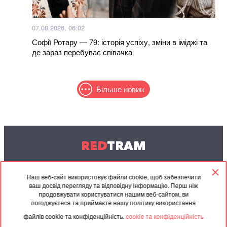
07.08.2026, 06:02
Софії Ротару — 79: історія успіху, зміни в іміджі та
де зараз перебуває співачка
Більше новин
RED
TRAM
© 2004-2026 Redtram, Ltd.
Наш веб-сайт використовує файли cookie, щоб забезпечити
ваш досвід перегляду та відповідну інформацію. Перш ніж
Співпраця
Архів
Контакти
продовжувати користуватися нашим веб-сайтом, ви
погоджуєтеся та приймаєте нашу політику використання
Партнерські
Угода
файлів cookie та конфіденційність.
cookie та конфіденційність
матеріали