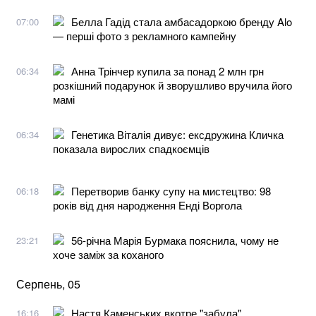
Белла Гадід стала амбасадоркою бренду Alo
07:00
— перші фото з рекламного кампейну
Анна Трінчер купила за понад 2 млн грн
06:34
розкішний подарунок й зворушливо вручила його
мамі
Генетика Віталія дивує: ексдружина Кличка
06:34
показала вирослих спадкоємців
Перетворив банку супу на мистецтво: 98
06:18
років від дня народження Енді Воргола
56-річна Марія Бурмака пояснила, чому не
23:21
хоче заміж за коханого
Серпень, 05
Настя Каменських вкотре "забула"
16:16