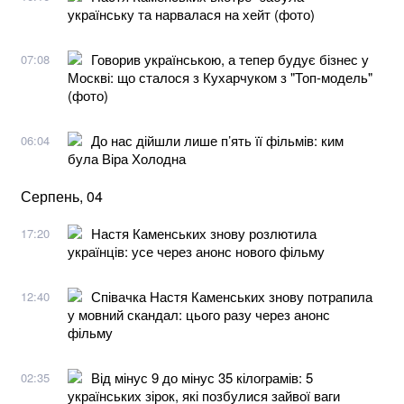
українську та нарвалася на хейт (фото)
Говорив українською, а тепер будує бізнес у
07:08
Москві: що сталося з Кухарчуком з "Топ-модель"
(фото)
До нас дійшли лише п’ять її фільмів: ким
06:04
була Віра Холодна
Серпень, 04
Настя Каменських знову розлютила
17:20
українців: усе через анонс нового фільму
Співачка Настя Каменських знову потрапила
12:40
у мовний скандал: цього разу через анонс
фільму
Від мінус 9 до мінус 35 кілограмів: 5
02:35
українських зірок, які позбулися зайвої ваги