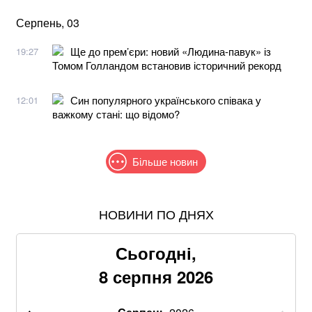
Серпень, 03
Ще до прем’єри: новий «Людина-павук» із
19:27
Томом Голландом встановив історичний рекорд
Син популярного українського співака у
12:01
важкому стані: що відомо?
Більше новин
НОВИНИ ПО ДНЯХ
Пентагон достроково усунув генерала, який
координував підтримку України
Сьогодні,
Понад 9,2 млрд грн: що відомо про нову гучну
8 серпня 2026
справу "ПриватБанку"