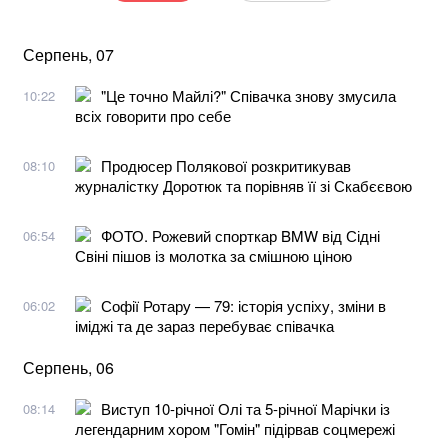
Серпень, 07
"Це точно Майлі?" Співачка знову змусила
10:22
всіх говорити про себе
Продюсер Полякової розкритикував
08:10
журналістку Доротюк та порівняв її зі Скабєєвою
ФОТО. Рожевий спорткар BMW від Сідні
06:54
Свіні пішов із молотка за смішною ціною
Софії Ротару — 79: історія успіху, зміни в
06:02
іміджі та де зараз перебуває співачка
Серпень, 06
Виступ 10-річної Олі та 5-річної Марічки із
08:14
легендарним хором "Гомін" підірвав соцмережі