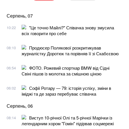
Серпень, 07
"Це точно Майлі?" Співачка знову змусила
10:22
всіх говорити про себе
Продюсер Полякової розкритикував
08:10
журналістку Доротюк та порівняв її зі Скабєєвою
ФОТО. Рожевий спорткар BMW від Сідні
06:54
Свіні пішов із молотка за смішною ціною
Софії Ротару — 79: історія успіху, зміни в
06:02
іміджі та де зараз перебуває співачка
Серпень, 06
Виступ 10-річної Олі та 5-річної Марічки із
08:14
легендарним хором "Гомін" підірвав соцмережі