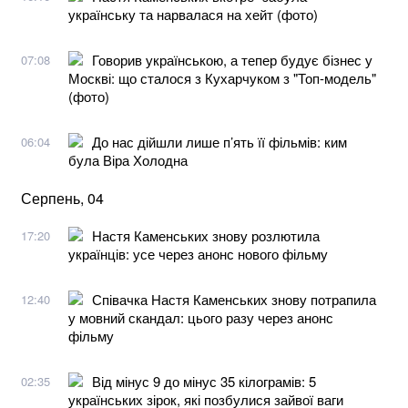
українську та нарвалася на хейт (фото)
Говорив українською, а тепер будує бізнес у
07:08
Москві: що сталося з Кухарчуком з "Топ-модель"
(фото)
До нас дійшли лише п’ять її фільмів: ким
06:04
була Віра Холодна
Серпень, 04
Настя Каменських знову розлютила
17:20
українців: усе через анонс нового фільму
Співачка Настя Каменських знову потрапила
12:40
у мовний скандал: цього разу через анонс
фільму
Від мінус 9 до мінус 35 кілограмів: 5
02:35
українських зірок, які позбулися зайвої ваги