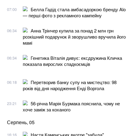
Белла Гадід стала амбасадоркою бренду Alo
07:00
— перші фото з рекламного кампейну
Анна Трінчер купила за понад 2 млн грн
06:34
розкішний подарунок й зворушливо вручила його
мамі
Генетика Віталія дивує: ексдружина Кличка
06:34
показала вирослих спадкоємців
Перетворив банку супу на мистецтво: 98
06:18
років від дня народження Енді Воргола
56-річна Марія Бурмака пояснила, чому не
23:21
хоче заміж за коханого
Серпень, 05
Настя Каменських вкотре "забула"
16:16