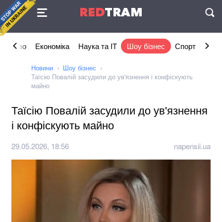
Угода
RED
TRAM
П
ільство
Економіка
Наука та IT
Шоу бізнес
Спорт
Стил
Новини
Шоу бізнес
Таїсію Повалій засудили до ув'язнення і конфіскують
майно
Таїсію Повалій засудили до ув'язнення
і конфіскують майно
29.05.2026, 18:56
napensii.ua