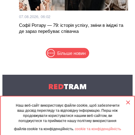
07.08.2026, 06:02
Софії Ротару — 79: історія успіху, зміни в іміджі та
де зараз перебуває співачка
Більше новин
RED
TRAM
© 2004-2026 Redtram, Ltd.
Наш веб-сайт використовує файли cookie, щоб забезпечити
ваш досвід перегляду та відповідну інформацію. Перш ніж
Співпраця
Архів
Контакти
продовжувати користуватися нашим веб-сайтом, ви
погоджуєтеся та приймаєте нашу політику використання
Партнерські
Угода
файлів cookie та конфіденційність.
cookie та конфіденційність
матеріали