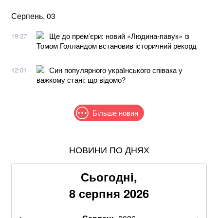
Серпень, 03
Ще до прем’єри: новий «Людина-павук» із
19:27
Томом Голландом встановив історичний рекорд
Син популярного українського співака у
12:01
важкому стані: що відомо?
Більше новин
НОВИНИ ПО ДНЯХ
Понад 9,2 млрд грн: що відомо про нову гучну
справу "ПриватБанку"
Сьогодні,
Хацкевич: Гуцуляк навіть не прийшов потиснути
8 серпня 2026
руку президенту