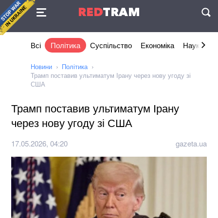
Угода
RED
TRAM
П
Всі
Політика
Суспільство
Економіка
Наука та I
Новини
Політика
Трамп поставив ультиматум Ірану через нову угоду зі
США
Трамп поставив ультиматум Ірану
через нову угоду зі США
17.05.2026, 04:20
gazeta.ua