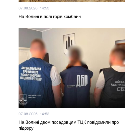
Чому Зеленський призначив Умєрова главою СЗР і
07.08.2026, 14:53
що буде далі (ФОТО)
На Волині в полі горів комбайн
Більше новин
07.08.2026, 14:53
На Волині двом посадовцям ТЦК повідомили про
підозру