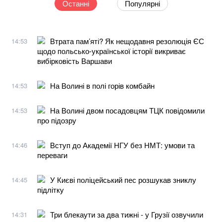
Останні
Популярні
Втрата пам’яті? Як нещодавня резолюція ЄС
14:53
щодо польсько-української історії викриває
вибірковість Варшави
На Волині в полі горів комбайн
14:53
На Волині двом посадовцям ТЦК повідомили
14:53
про підозру
Вступ до Академії НГУ без НМТ: умови та
14:46
переваги
У Києві поліцейський пес розшукав зниклу
14:45
підлітку
Три блекаути за два тижні - у Грузії озвучили
14:31