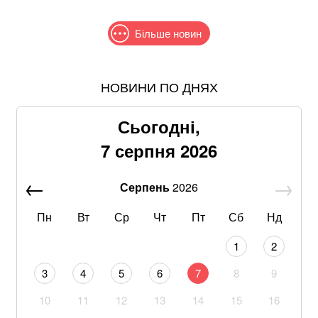
Більше новин
НОВИНИ ПО ДНЯХ
В МЗС заявили, що слова Залужного щодо членства
в НАТО були вирвані з контексту
Сьогодні,
Понад 9,2 млрд грн: що відомо про нову гучну
7 серпня 2026
справу "ПриватБанку"
Серпень
2026
Знищені печі, склади та роки роботи: що
залишилося після удару по "Епіцентру"
Пн
Вт
Ср
Чт
Пт
Сб
Нд
Без води не вижити: Шмигаль розкрив, куди планує
1
2
бити Росія
3
4
5
6
7
8
9
Хацкевич: Гуцуляк навіть не прийшов потиснути
10
11
12
13
14
15
16
руку президенту