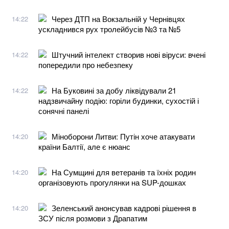
Через ДТП на Вокзальній у Чернівцях
14:22
ускладнився рух тролейбусів №3 та №5
Штучний інтелект створив нові віруси: вчені
14:22
попередили про небезпеку
На Буковині за добу ліквідували 21
14:22
надзвичайну подію: горіли будинки, сухостій і
сонячні панелі
Міноборони Литви: Путін хоче атакувати
14:20
країни Балтії, але є нюанс
На Сумщині для ветеранів та їхніх родин
14:20
організовують прогулянки на SUP-дошках
Зеленський анонсував кадрові рішення в
14:20
ЗСУ після розмови з Драпатим