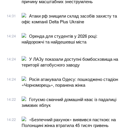
причину масштабних знеструмлень
Атаки рф знищили склад засобів захисту та
14:31
офіс компанії Delta Plus Ukraine
Оренда для студентів у 2026 році:
14:24
найдорожчі та найдешевші міста
У ЛАЗу показали доступні бомбосховища на
14:24
території автобусного заводу
Росія атакувала Одесу: пошкоджено стадіон
14:24
«Чорноморець», поранена жінка
Готуємо смачний домашній квас із падалиці
14:22
зимових яблук
«Безпечний рахунок» виявився пасткою: на
14:22
Полонщині жінка втратила 45 тисяч гривень