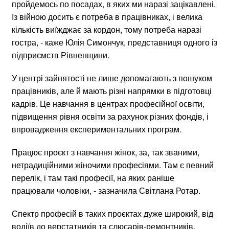
пройдемось по посадах, в яких ми наразі зацікавлені.
Із війною досить є потреба в працівниках, і велика
кількість виїжджає за кордон, тому потреба наразі
гостра, - каже Юлія Симончук, представниця одного із
підприємств Рівненщини.
У центрі зайнятості не лише допомагають з пошуком
працівників, але й мають різні напрямки в підготовці
кадрів. Це навчання в центрах професійної освіти,
підвищення рівня освіти за рахунок різних фондів, і
впровадження експериментальних програм.
Працює проєкт з навчання жінок, за, так званими,
нетрадиційними жіночими професіями. Там є певний
перелік, і там такі професії, на яких раніше
працювали чоловіки, - зазначила Світлана Ротар.
Спектр професій в таких проєктах дуже широкий, від
водіїв до верстатників та слюсарів-ремонтників.