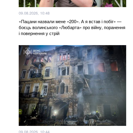
09.08.2026, 10:48
«Пацани назвали мене «200». А я встав і побіг» —
боєць волинського «Любарта» про війну, поранення
і повернення у стрій
09.08.2026, 10:44