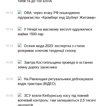
типів та до 100 БпЛА
ОВА: через атаку РФ пошкоджено
10:34
підприємство «Кромберг енд Шуберт Житомир»
У Нігерії на масовому весіллі одружилися
10:34
майже 1500 пар
Осіння мода 2023: експертка з стилю
10:12
розкриває ключові тенденції сезону
Завтра Костопільщина проведе в останню
10:02
земну дорогу захисника
На Рівненщині рятувальники деблокували
10:02
водія трактора (ВІДЕО)
ЗСУ взяли Кінбурнську косу під повний
10:02
вогневий контроль: там залишаються 2,5 тисячі
окупантів