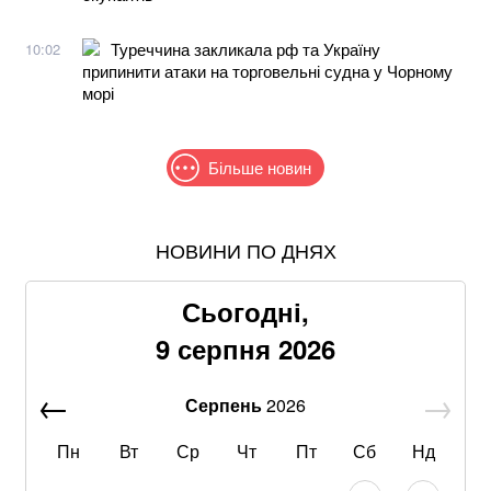
Туреччина закликала рф та Україну
10:02
припинити атаки на торговельні судна у Чорному
морі
Більше новин
НОВИНИ ПО ДНЯХ
Співаків і телеведучих хочуть позбавити броні: у
Кабміні з'явилася петиція
Сьогодні,
Понад 9,2 млрд грн: що відомо про нову гучну
9 серпня 2026
справу "ПриватБанку"
Серпень
2026
Абітурієнт заявив, що йому змінили результат НМТ:
перевірка виявила можливу підробку
Пн
Вт
Ср
Чт
Пт
Сб
Нд
Отруйна картопля та зелені помідори: