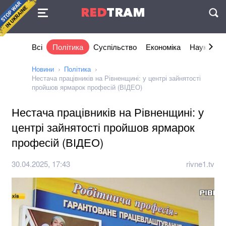
Угода
RED
TRAM
П
Всі
Політика
Суспільство
Економіка
Наука та I
Новини
Політика
Нестача працівників на Рівненщині: у центрі зайнятості
пройшов ярмарок професій (ВІДЕО)
Нестача працівників на Рівненщині: у
центрі зайнятості пройшов ярмарок
професій (ВІДЕО)
30.04.2025, 17:43
rivne1.tv