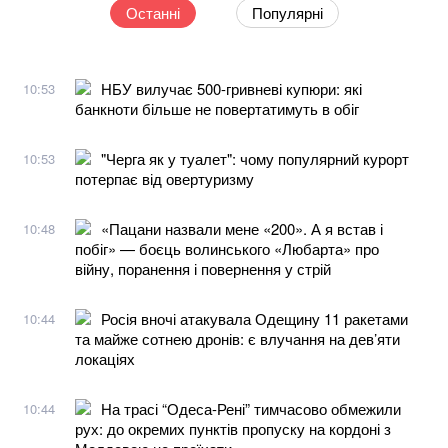
Останні
Популярні
НБУ вилучає 500-гривневі купюри: які
10:53
банкноти більше не повертатимуть в обіг
"Черга як у туалет": чому популярний курорт
10:53
потерпає від овертуризму
«Пацани назвали мене «200». А я встав і
10:48
побіг» — боєць волинського «Любарта» про
війну, поранення і повернення у стрій
Росія вночі атакувала Одещину 11 ракетами
10:44
та майже сотнею дронів: є влучання на дев’яти
локаціях
На трасі “Одеса-Рені” тимчасово обмежили
10:44
рух: до окремих пунктів пропуску на кордоні з