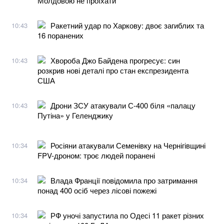
Молдовою не проїхати
Ракетний удар по Харкову: двоє загиблих та
10:43
16 поранених
Хвороба Джо Байдена прогресує: син
10:43
розкрив нові деталі про стан експрезидента
США
Дрони ЗСУ атакували С-400 біля «палацу
10:43
Путіна» у Геленджику
Росіяни атакували Семенівку на Чернігівщині
10:34
FPV-дроном: троє людей поранені
Влада Франції повідомила про затримання
10:34
понад 400 осіб через лісові пожежі
РФ уночі запустила по Одесі 11 ракет різних
10:34