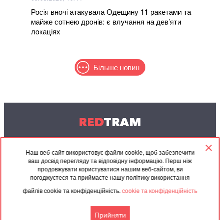
Росія вночі атакувала Одещину 11 ракетами та
майже сотнею дронів: є влучання на дев’яти
локаціях
Більше новин
RED
TRAM
© 2004-2026 Redtram, Ltd.
Наш веб-сайт використовує файли cookie, щоб забезпечити
ваш досвід перегляду та відповідну інформацію. Перш ніж
Співпраця
Архів
Контакти
продовжувати користуватися нашим веб-сайтом, ви
погоджуєтеся та приймаєте нашу політику використання
Партнерські
Угода
файлів cookie та конфіденційність.
cookie та конфіденційність
матеріали
Прийняти