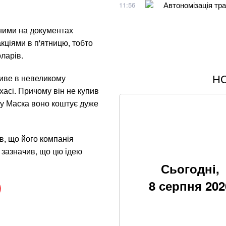
Автономізація тра
11:56
аними на документах
акціями в п'ятницю, тобто
ларів.
Н
живе в невеликому
Понад 9,2 млрд гр
асі. Причому він не купив
ку Маска воно коштує дуже
Хацкевич: Гуцуля
Хвиля похолоданн
, що його компанія
завершення анома
н зазначив, що цю ідею
Через повагу до 
Сьогодні,
мільйонів на рік
8 серпня 202
Google прибирає 
вже у 2027 році