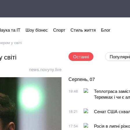
аука та IT
Шоу бізнес
Спорт
Стиль життя
Блог
ером у світі
 світі
Останні
Популярн
news.novyny.live
Серпень, 07
Теплотраса заміст
19:48
Теремках і чи є а
Сенат США схвали
18:21
Росія в липні різ
17:54