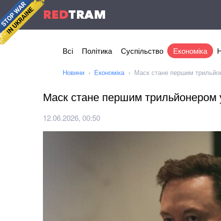
RED
TRAM
Всі
Політика
Суспільство
Економіка
Н
Новини
Економіка
Маск стане першим трильйон
Маск стане першим трильйонером у
12.06.2026, 00:50