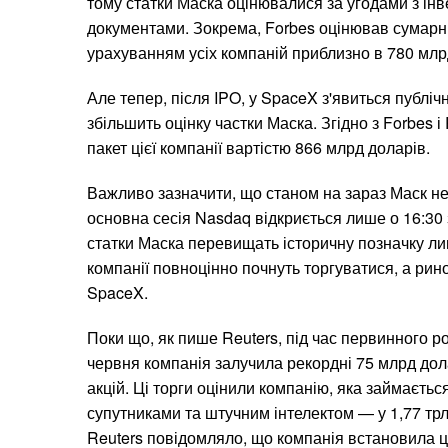
тому статки Маска оцінювалися за угодами з ін
документами. Зокрема, Forbes оцінював сумарні
урахуванням усіх компаній приблизно в 780 млр
Але тепер, після IPO, у SpaceX з'явиться публічн
збільшить оцінку частки Маска. Згідно з Forbes 
пакет цієї компанії вартістю 866 млрд доларів.
Важливо зазначити, що станом на зараз Маск не
основна сесія Nasdaq відкриється лише о 16:30 
статки Маска перевищать історичну позначку лише
компанії повноцінно почнуть торгуватися, а рино
SpaceX.
Поки що, як пише Reuters, під час первинного р
червня компанія залучила рекордні 75 млрд дол
акцій. Ці торги оцінили компанію, яка займаєтьс
супутниками та штучним інтелектом — у 1,77 тр
Reuters повідомляло, що компанія встановила ці