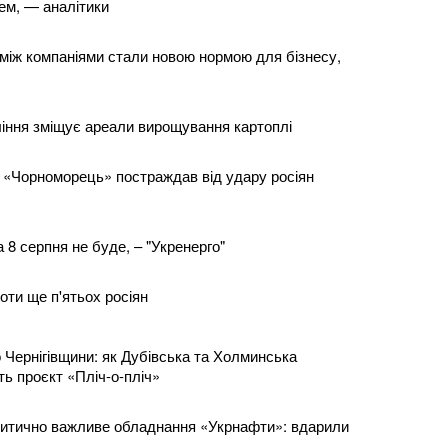
ем, — аналітики
 між компаніями стали новою нормою для бізнесу,
іння зміщує ареали вирощування картоплі
 «Чорноморець» постраждав від удару росіян
 8 серпня не буде, – "Укренерго"
роти ще п'ятьох росіян
 Чернігівщини: як Дубівська та Холминська
ь проєкт «Пліч-о-пліч»
итично важливе обладнання «Укрнафти»: вдарили