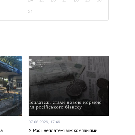
авун чи диня: експерти дали пораду
31
із кавуном, який готується за 10 хвилин
аповнюватимуть дефіцит Patriot через оновлення
 в банку як доведеться: одна помилка позбавить їх
блого внаслідок бійки маршрутника: захист
ід судді через упередженість
 ціною на гречку та чого очікувати далі: чи варто
упи
07.08.2026, 17:46
ші за піцу: гарячі бутерброди із сиром і томатами
ла
У Росії неплатежі між компаніями