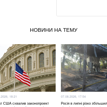
Що корисніше — к
Літній хіт: салат 
США та Україна з
НОВИНИ НА ТЕМУ
радянських ракет
Не кладіть огірки
хрусткості
Суд у справі заги
клопотав про відв
Що відбувається з
робити запаси кр
.2026, 18:21
07.08.2026, 17:54
Смачніші та дешев
за лічені хвилини
т США схвалив законопроект
Росія в липні різко збільши