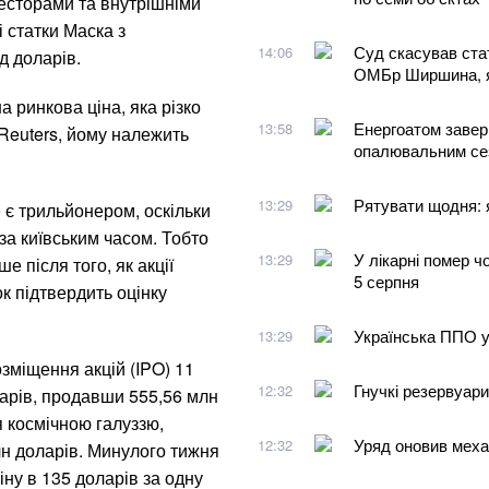
весторами та внутрішніми
 статки Маска з
Суд скасував ста
14:06
д доларів.
ОМБр Ширшина, я
а ринкова ціна, яка різко
Енергоатом завер
13:58
і Reuters, йому належить
опалювальним се
Рятувати щодня: я
13:29
 є трильйонером, оскільки
за київським часом. Тобто
У лікарні помер ч
13:29
 після того, як акції
5 серпня
к підтвердить оцінку
Українська ППО у 
13:29
озміщення акцій (IPO) 11
Гнучкі резервуари
12:32
арів, продавши 555,56 млн
я космічною галуззю,
Уряд оновив механ
12:32
лн доларів. Минулого тижня
ну в 135 доларів за одну