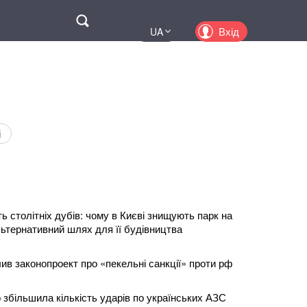
Поиск
Вхід
UA
EN
PL
KZ
RU
і
ь столітніх дубів: чому в Києві знищують парк на
льтернативний шлях для її будівництва
в законопроект про «пекельні санкції» проти рф
ко збільшила кількість ударів по українських АЗС