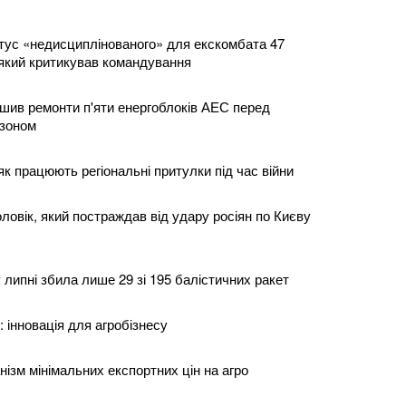
тус «недисциплінованого» для екскомбата 47
кий критикував командування
шив ремонти п'яти енергоблоків АЕС перед
зоном
к працюють регіональні притулки під час війни
оловік, який постраждав від удару росіян по Києву
липні збила лише 29 зі 195 балістичних ракет
: інновація для агробізнесу
ізм мінімальних експортних цін на агро