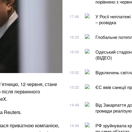
порівняно з червн
У Росії неплатежі
17:46
– розвідка
Глобальне потепл
16:20
Одеський стадіон
16:00
(ВІДЕО)
Відключень світла
15:52
п’ятницю, 12 червня, стане
ЄС ввів санкції п
15:22
о після первинного
ceX.
Від Закарпаття до
14:49
громади реалізуют
а Reuters.
лася приватною компанією,
РФ зруйнувала кр
14:44
по семи об’єктах