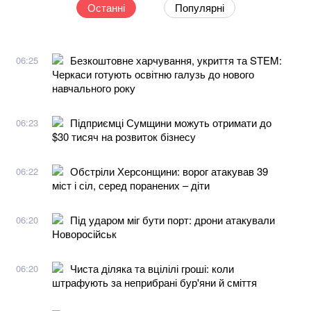
Останні
Популярні
Безкоштовне харчування, укриття та STEM:
06:25
Черкаси готують освітню галузь до нового
навчального року
Підприємці Сумщини можуть отримати до
06:23
$30 тисяч на розвиток бізнесу
Обстріли Херсонщини: ворог атакував 39
06:22
міст і сіл, серед поранених – діти
Під ударом міг бути порт: дрони атакували
06:20
Новоросійськ
Чиста діляка та вцілілі гроші: коли
06:20
штрафують за неприбрані бур'яни й сміття