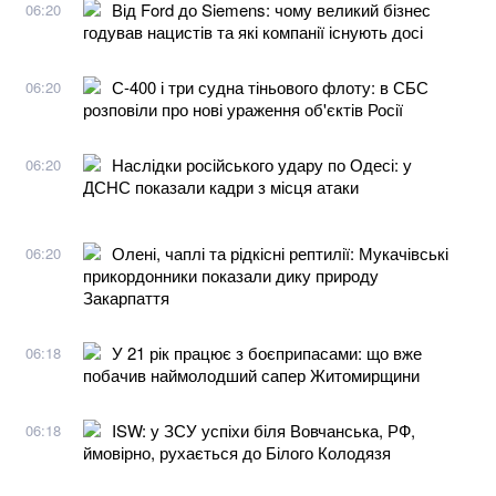
Від Ford до Siemens: чому великий бізнес
06:20
годував нацистів та які компанії існують досі
С-400 і три судна тіньового флоту: в СБС
06:20
розповіли про нові ураження об'єктів Росії
Наслідки російського удару по Одесі: у
06:20
ДСНС показали кадри з місця атаки
Олені, чаплі та рідкісні рептилії: Мукачівські
06:20
прикордонники показали дику природу
Закарпаття
У 21 рік працює з боєприпасами: що вже
06:18
побачив наймолодший сапер Житомирщини
ISW: у ЗСУ успіхи біля Вовчанська, РФ,
06:18
ймовірно, рухається до Білого Колодязя