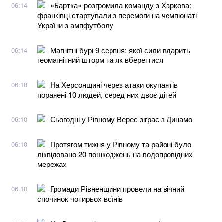
«Бартка» розгромила команду з Харкова:
06:14
франківці стартували з перемоги на чемпіонаті
України з ампфутболу
Магнітні бурі 9 серпня: якої сили вдарить
06:14
геомагнітний шторм та як вберегтися
На Херсонщині через атаки окупантів
06:10
поранені 10 людей, серед них двоє дітей
Сьогодні у Рівному Верес зіграє з Динамо
06:10
Протягом тижня у Рівному та районі було
06:10
ліквідовано 20 пошкоджень на водопровідних
мережах
Громади Рівненщини провели на вічний
06:10
спочинок чотирьох воїнів