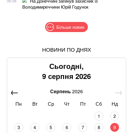
На Донеччині загинув захисник із
06:08
Володимиреччини Юрій Годунок
Більше новин
НОВИНИ ПО ДНЯХ
Понад 9,2 млрд грн: що відомо про нову гучну
справу "ПриватБанку"
Сьогодні,
Хацкевич: Гуцуляк навіть не прийшов потиснути
9 серпня 2026
руку президенту
Серпень
2026
Через повагу до Реалу: Родрі отримуватиме в
Барселоні 15 мільйонів на рік
Пн
Вт
Ср
Чт
Пт
Сб
Нд
Що корисніше — кавун чи диня: експерти дали
1
2
пораду
3
4
5
6
7
8
9