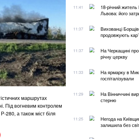
18-річний житель 
11:41
Львова: його зат
Вихованці Борщів
11:37
продовжують кар’
На Черкащині прок
11:37
річну церкву
На ярмарку в Мик
11:33
госпіталізували
Нa Вінниччині ви
11:29
гістичних маршрутах
стерню
ні. Під вогневим контролем
Р-280, а також міст біля
Негода на Київщи
11:25
залишила без сві