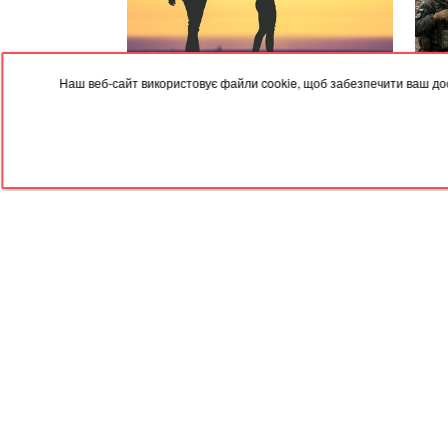
Наш веб-сайт використовує файли cookie, щоб забезпечити ваш дос
08.08.2026, 11:47
08.08
Один із вас уже поставив крапку: 8
Чоло
ознак тихого розлучення
тіка
полі
RED
TRAM
© 2004-2026 Redtram, Ltd.