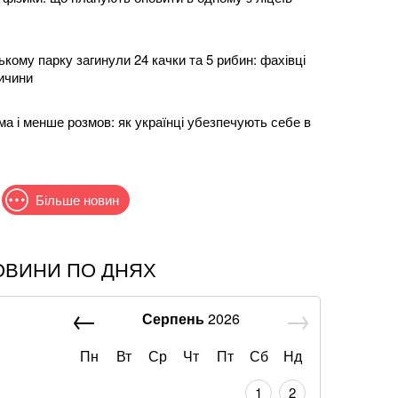
кому парку загинули 24 качки та 5 рибин: фахівці
ичини
а і менше розмов: як українці убезпечують себе в
Більше новин
ОВИНИ ПО ДНЯХ
н: що відомо про нову гучну справу "ПриватБанку"
к навіть не прийшов потиснути руку президенту
Серпень
2026
Пн
Вт
Ср
Чт
Пт
Сб
Нд
я накриє Україну: Діденко назвала дату
льної спеки
1
2