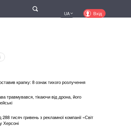
Поиск
Вхід
UA
EN
PL
KZ
RU
і
оставив крапку: 8 ознак тихого розлучення
ва травмувався, тікаючи від дрона, його
ейські
 288 тисяч гривень з рекламної компанії «Світ
у Херсоні