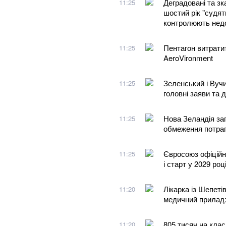
Деградовані та зк
11:25
шостий рік "судять
контролюють нед
Пентагон витратит
11:25
AeroVironment
Зеленський і Вуч
11:25
головні заяви та 
Нова Зеландія зап
11:25
обмеження потрапи
Євросоюз офіційно
11:25
і старт у 2029 роц
Лікарка із Шепет
11:20
медичний прилад:
805 тисяч на клас
11:20