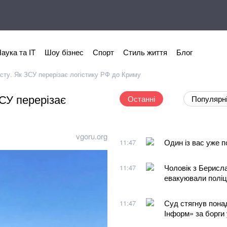
аука та IT
Шоу бізнес
Спорт
Стиль життя
Блог
сту. Як ЗСУ перерізає логістику РФ до Криму
СУ перерізає
Останні
Популярн
vgoru.org
Один із вас уже п
11:47
Чоловік з Берисла
11:47
евакуювали поліц
Суд стягнув понад
11:47
Інформ» за борги 