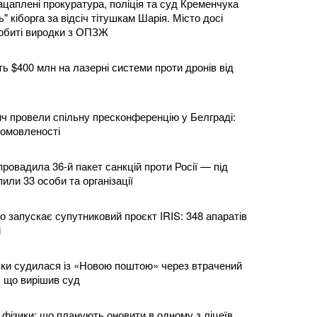
ацаплені прокуратура, поліція та суд Кременчука
" кіборга за відсіч тітушкам Шарія. Місто досі
обиті виродки з ОПЗЖ
ь $400 млн на лазерні системи проти дронів від
ич провели спільну пресконференцію у Белграді:
домовленості
ровадила 36-й пакет санкцій проти Росії — під
ли 33 особи та організації
 запускає супутниковий проєкт IRIS: 348 апаратів
і
івки судилася із «Новою поштою» через втрачений
 що вирішив суд
 фізики: що планують оновити в одному з ліцеїв