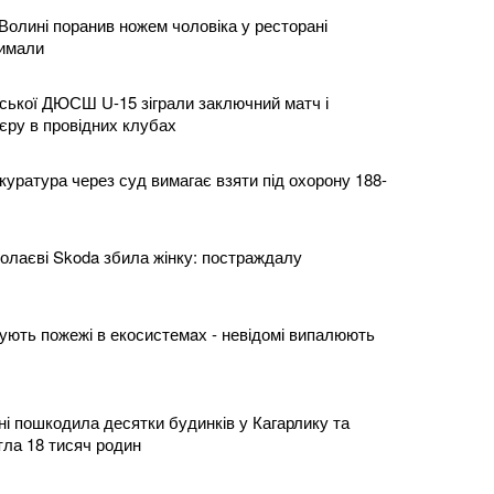
Волині поранив ножем чоловіка у ресторані
римали
ської ДЮСШ U-15 зіграли заключний матч і
єру в провідних клубах
уратура через суд вимагає взяти під охорону 188-
олаєві Skoda збила жінку: постраждалу
рують пожежі в екосистемaх - невідомі випалюють
ні пошкодила десятки будинків у Кагарлику та
тла 18 тисяч родин