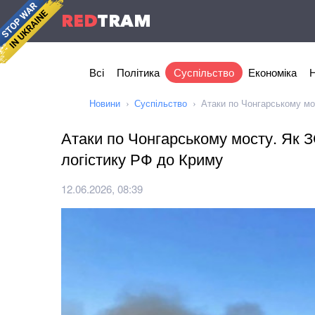
RED
TRAM
Всі
Політика
Суспільство
Економіка
Н
Новини
Суспільство
Атаки по Чонгарському мо
Атаки по Чонгарському мосту. Як З
логістику РФ до Криму
12.06.2026, 08:39