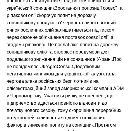
продовжать знижуватися: під тиском опиниться й
український соняшникЗростання пропозиції соєвої та
ріпакової олії скорочує попит на дорожчу
соняшникову продукціюУ червні та липні світовий
ринок рослинних олій залишатиметься під тиском
через сезонне збільшення поставок соєвої олії, а
згодом і ріпакової. Це послаблює попит на дорожчу
соняшникову олію та створює передумови для
подальшого зниження цін на соняшник в Україні.Про
це повідомляє UkrAgroConsult.Додатковим
негативним чинником для української галузі стала
чергова атака російських безпілотників на
олієекстракційний завод американської компанії ADM
у Чорноморську. Учасники ринку не впевнені, що
підприємство вдасться повністю відновити до
початку нового сезону, тому скорочення переробних
потужностей залишається одним із ключових
факторів зниження попиту на соняшник.Протягом