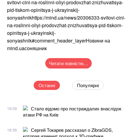
svitovi-cini-na-roslinni-oliyi-prodovzhat-znizhuvatisya-
pid-tiskom-opinitsya-j-ukrayinskij-
sonyashnikhttps://mind.ua/news/20306333-svitovi-cini-
na-roslinni-oliyi-prodovzhat-znizhuvatisya-pid-tiskom-
opinitsya-j-ukrayinskij-
sonyashnik#comment_header_layerНовини на
mind.uaсоняшник
Читати повністю…
Останні
Популярні
Стало відомо про постраждалих внаслідок
19:09
атаки РФ на Київ
Сергей Токарев рассказал о ZibraGDS,
18:56
которая изменит подход к 3D-графике