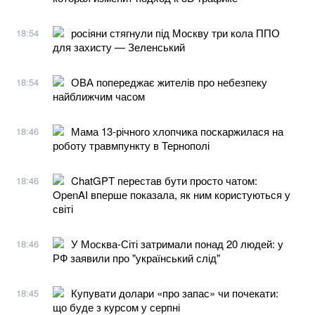
росіяни стягнули під Москву три кола ППО
18:54
для захисту — Зеленський
ОВА попереджає жителів про небезпеку
18:54
найближчим часом
Мама 13-річного хлопчика поскаржилася на
18:46
роботу травмпункту в Тернополі
ChatGPT перестав бути просто чатом:
18:46
OpenAI вперше показала, як ним користуються у
світі
У Москва-Сіті затримали понад 20 людей: у
18:46
РФ заявили про "український слід"
Купувати долари «про запас» чи почекати:
18:45
що буде з курсом у серпні