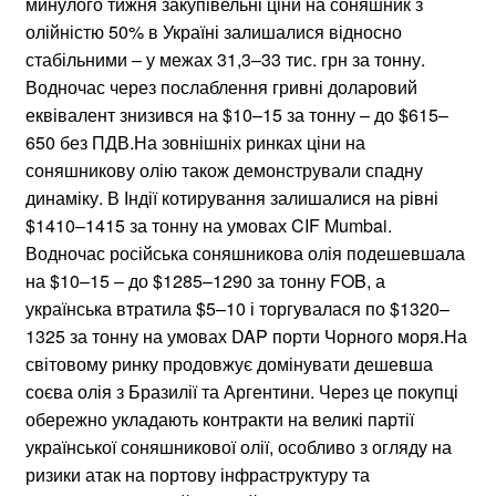
минулого тижня закупівельні ціни на соняшник з
олійністю 50% в Україні залишалися відносно
стабільними – у межах 31,3–33 тис. грн за тонну.
Водночас через послаблення гривні доларовий
еквівалент знизився на $10–15 за тонну – до $615–
650 без ПДВ.На зовнішніх ринках ціни на
соняшникову олію також демонстрували спадну
динаміку. В Індії котирування залишалися на рівні
$1410–1415 за тонну на умовах CIF Mumbai.
Водночас російська соняшникова олія подешевшала
на $10–15 – до $1285–1290 за тонну FOB, а
українська втратила $5–10 і торгувалася по $1320–
1325 за тонну на умовах DAP порти Чорного моря.На
світовому ринку продовжує домінувати дешевша
соєва олія з Бразилії та Аргентини. Через це покупці
обережно укладають контракти на великі партії
української соняшникової олії, особливо з огляду на
ризики атак на портову інфраструктуру та