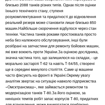
близько 2088 танків різних типів. Однак після оцінки
їхнього технічного стану, ступеня
розукомплектування та придатності до відновлення
реальний резерв може становити лише близько 850
машин.Найбільше скорочення відбулося через стан
техніки. Частина танків роками простоювала просто
неба без належного обслуговування, інші були
розібрані на запчастини для ремонту бойових машин,
які вже воюють проти України.За оцінкою дослідника,
значна частина того, що залишилося на складах, - це
морально застарілі Т-62 та навіть Т-54/55, створені
ще в середині минулого століття. Саме ці машини
часто фіксують на фронті в Україні.Окрему увагу
аналітик звертає на ситуацію навколо підприємства
«Омсктрансмаш», яке займається ремонтом та
модернізацією танків Т-80.За його оцінкою, за
нинішніх темпів робіт запас корпусів Т-80, придатних
для відновлення, може вичерпатися приблизно