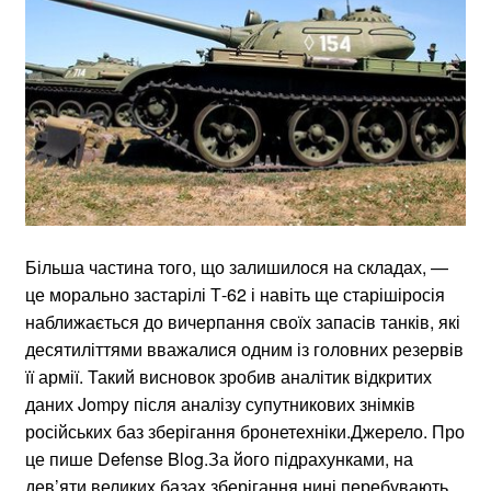
Більша частина того, що залишилося на складах, —
це морально застарілі Т-62 і навіть ще старішіросія
наближається до вичерпання своїх запасів танків, які
десятиліттями вважалися одним із головних резервів
її армії. Такий висновок зробив аналітик відкритих
даних Jompy після аналізу супутникових знімків
російських баз зберігання бронетехніки.Джерело. Про
це пише Defense Blog.За його підрахунками, на
дев’яти великих базах зберігання нині перебувають