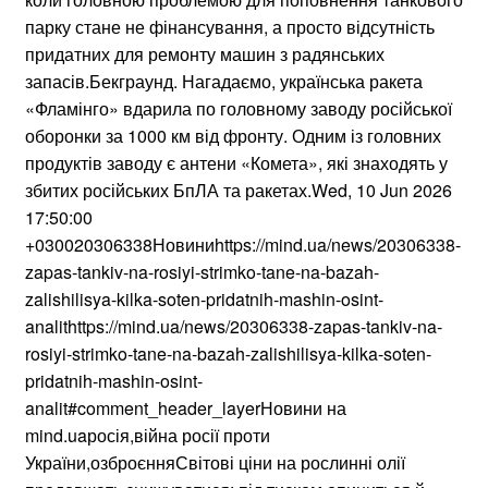
парку стане не фінансування, а просто відсутність
придатних для ремонту машин з радянських
запасів.Бекграунд. Нагадаємо, українська ракета
«Фламінго» вдарила по головному заводу російської
оборонки за 1000 км від фронту. Одним із головних
продуктів заводу є антени «Комета», які знаходять у
збитих російських БпЛА та ракетах.Wed, 10 Jun 2026
17:50:00
+030020306338Новиниhttps://mind.ua/news/20306338-
zapas-tankiv-na-rosiyi-strimko-tane-na-bazah-
zalishilisya-kilka-soten-pridatnih-mashin-osint-
analithttps://mind.ua/news/20306338-zapas-tankiv-na-
rosiyi-strimko-tane-na-bazah-zalishilisya-kilka-soten-
pridatnih-mashin-osint-
analit#comment_header_layerНовини на
mind.uaросія,війна росії проти
України,озброєнняСвітові ціни на рослинні олії