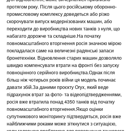
протягом року. Після цього російському оборонно-
промисловому комплексу доведеться або різко
скорочувати випуск модернізованих машин, або
переходити до виробництва нових танків з нуля, що
набагато дорожче та складніше.На початку
повномасштабного вторгнення росія значною мірою
покладалася саме на величезні радянські запаси
бронетехніки. Відновлення старих машин дозволяло
швидко компенсувати втрати на фронті без запуску
повноцінного серійного виробництва.Однак після
більш ніж чотирьох років війни ця модель починає
давати збій.За даними проєкту Oryx, який веде
підрахунок втрат за фото- та відеопідтвердженнями,
росія вже втратила понад 4350 танків від початку
повномасштабного вторгнення.Якщо оцінки
супутникового моніторингу підтвердяться, росія вже
найближчими роками може зіткнутися з ситуацією,
коли головною проблемою для поповнення танкового