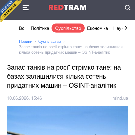
Угода
RED
TRAM
П
Всі
Політика
Суспільство
Економіка
Наука та I
Новини
Суспільство
Запас танків на росії стрімко тане: на базах залишилися
кілька сотень придатних машин – OSINT-аналітик
Запас танків на росії стрімко тане: на
базах залишилися кілька сотень
придатних машин – OSINT-аналітик
10.06.2026, 15:46
mind.ua