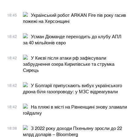
Український робот ARKAN Fire пів року гасив
18:45
пожежі на Херсонщині
Усман Діоманде переходить до клубу АПЛ
18:42
за 40 мільйонів євро
У Києві після атаки рф зафіксували
18:42
забруднення озера Кирилівське та струмка
Сирець
У Болгарії припускають вибух українського
18:42
дрона біля газопроводу: у МЗС відреагували
На пляжі в місті на Рівненщині знову зламали
18:42
гойдалку
З 2022 року доходи Пхеньяну зросли до 22
18:38
млрд доларів – Bloomberg