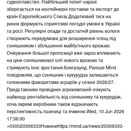
судноплавство. Найбільший попит наразі
зберігається на контейнерні поставки та експорт до
країн Європейського Союзу.Додатковий тиск на
ринок формують сприятливі погодні умови в Україні
та росії. Регулярні опади та достатній рівень вологи
створюють передумови для розширення площ під
соняшником і збільшення майбутнього врожаю.
Очікування більшої пропозиції вже зараз впливають
на ціни соняшникової олії нового врожаю та
стримують їхнє зростання.Бекграунд. Раніше Mind
повідомляв, що соняшник і кукурудза залишаються
головними фаворитами аграріїв у сезоні 2026/27.
Представники провідних агрокомпаній очікують
найвищу рентабельність від соняшнику та кукурудзи,
хоча окремі виробники також відзначають
перспективність пшениці та ячменю.Wed, 10 Jun 2026
17:36:00
+030020306333Новиниhttps://mind.ua/news/20306333-