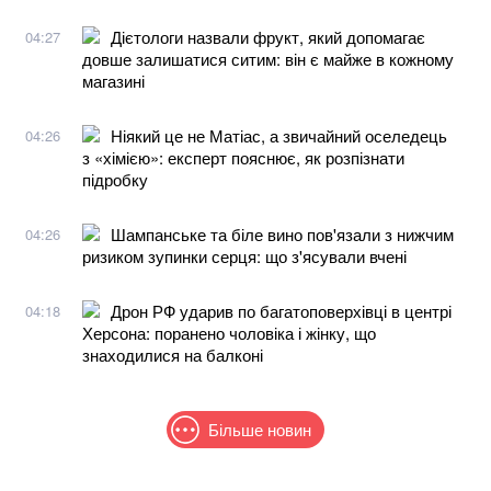
Дієтологи назвали фрукт, який допомагає
04:27
довше залишатися ситим: він є майже в кожному
магазині
Ніякий це не Матіас, а звичайний оселедець
04:26
з «хімією»: експерт пояснює, як розпізнати
підробку
Шампанське та біле вино пов'язали з нижчим
04:26
ризиком зупинки серця: що з'ясували вчені
Дрон РФ ударив по багатоповерхівці в центрі
04:18
Херсона: поранено чоловіка і жінку, що
знаходилися на балконі
Більше новин