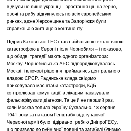
відчули не лише українці – зростання цін на зерно,
овочі та рибу відгукнулось по всіх європейських
ринках, адже Херсонщина та Запоріжжя були
справжньою житницею континенту.
Підрив Каховської ГЕС став найбільшою екологічною
катастрофою в Європі після Чорнобиля – і показово,
що обидві трагедії мають одного організатора:
Москву. Чорнобильська АЕС підпорядковувалась
Москві, і ключові рішення приймались центральною
владою СРСР. Радянська влада свідомо
приховувала масштаби катастрофи, КДБ
контролював комунікації, а лікарям наказували
фальсифікувати діагнози. Та це й не перший раз,
коли Москва топила Україну буквально. 18 серпня
1941 року за наказом Генштабу відступаючої
Червоної армії було підірвано греблю ДніпроГЕСу,
що призвело до руйнівної повені та загибелі близько