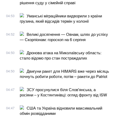
рішення суду у сімейній справі
Уманські міграційники видворили з країни
04:53
грузина, який відсидів термін у колонії
Великі досягнення — Овнам, шлях до успіху
04:52
— Скорпіонам: гороскоп на 6 серпня
Дронова атака на Миколаївську область:
04:50
стало відомо про стан постраждалих
Двигуни ракет для HIMARS вже через місяць
04:50
почнуть робити роботи, потім – ракети до Patriot
ЗСУ просунулися біля Слов'янська, а
04:47
росіяни – у Костянтинівці: огляд фронту від ISW
США та Україна відновили максимальний
04:47
обмін розвідданими