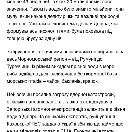
менше 43 видів риб, з яких 20 мали промислове
значення. Разом із водою було вимито мільйони тонн
мулу, який накрив дельту річки та важливі природні
території. Унікальна екосистема дельти Дніпра, яка
формувалась тисячоліттями, була похована під
товщею бруду за одну ніч.
Забруднення токсичними речовинами поширилось на
весь Чорноморський регіон – від Румунії до
Туреччини. Із різким викидом прісної води в море
риба відійшла далі, залишивши без кормової бази
морських птахів – чайок, бакланів, крачок.
Цей злочин посилив загрозу ядерної катастрофи,
оскільки наповнюваність ставків-охолоджувачів
Запорізької атомної електростанції залежить від рівня
води в Дніпрі. За оцінками експертів, руйнування
Каховської ГЕС завдало Україні збитків щонайменше
на 14 мільярдів доларів США. Економічні втрати