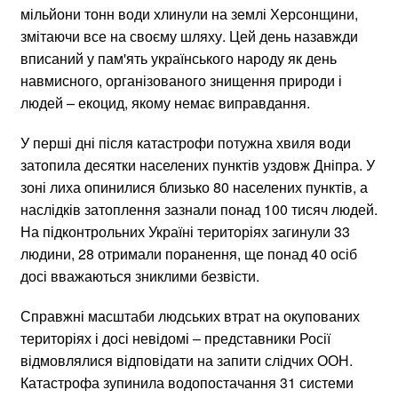
мільйони тонн води хлинули на землі Херсонщини,
змітаючи все на своєму шляху. Цей день назавжди
вписаний у пам'ять українського народу як день
навмисного, організованого знищення природи і
людей – екоцид, якому немає виправдання.
У перші дні після катастрофи потужна хвиля води
затопила десятки населених пунктів уздовж Дніпра. У
зоні лиха опинилися близько 80 населених пунктів, а
наслідків затоплення зазнали понад 100 тисяч людей.
На підконтрольних Україні територіях загинули 33
людини, 28 отримали поранення, ще понад 40 осіб
досі вважаються зниклими безвісти.
Справжні масштаби людських втрат на окупованих
територіях і досі невідомі – представники Росії
відмовлялися відповідати на запити слідчих ООН.
Катастрофа зупинила водопостачання 31 системи