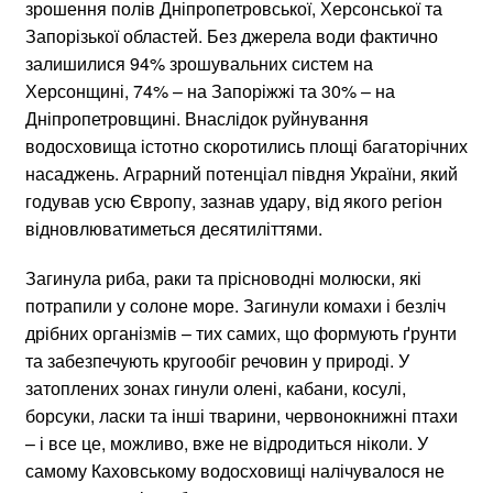
зрошення полів Дніпропетровської, Херсонської та
Запорізької областей. Без джерела води фактично
залишилися 94% зрошувальних систем на
Херсонщині, 74% – на Запоріжжі та 30% – на
Дніпропетровщині. Внаслідок руйнування
водосховища істотно скоротились площі багаторічних
насаджень. Аграрний потенціал півдня України, який
годував усю Європу, зазнав удару, від якого регіон
відновлюватиметься десятиліттями.
Загинула риба, раки та прісноводні молюски, які
потрапили у солоне море. Загинули комахи і безліч
дрібних організмів – тих самих, що формують ґрунти
та забезпечують кругообіг речовин у природі. У
затоплених зонах гинули олені, кабани, косулі,
борсуки, ласки та інші тварини, червонокнижні птахи
– і все це, можливо, вже не відродиться ніколи. У
самому Каховському водосховищі налічувалося не