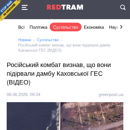
Угода
RED
TRAM
П
Всі
Політика
Суспільство
Економіка
Наука та I
Новини
Суспільство
Російський комбат визнав, що вони підірвали дамбу
Каховської ГЕС (ВІДЕО)
Російський комбат визнав, що вони
підірвали дамбу Каховської ГЕС
(ВІДЕО)
06.06.2026, 09:34
greenpost.ua