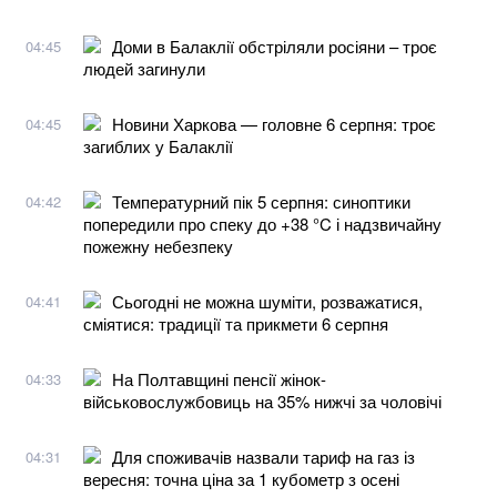
Доми в Балаклії обстріляли росіяни – троє
04:45
людей загинули
Новини Харкова — головне 6 серпня: троє
04:45
загиблих у Балаклії
Температурний пік 5 серпня: синоптики
04:42
попередили про спеку до +38 °C і надзвичайну
пожежну небезпеку
Сьогодні не можна шуміти, розважатися,
04:41
сміятися: традиції та прикмети 6 серпня
На Полтавщині пенсії жінок-
04:33
військовослужбовиць на 35% нижчі за чоловічі
Для споживачів назвали тариф на газ із
04:31
вересня: точна ціна за 1 кубометр з осені