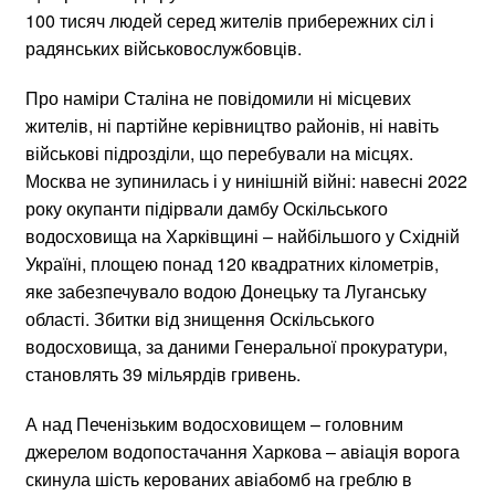
100 тисяч людей серед жителів прибережних сіл і
радянських військовослужбовців.
Про наміри Сталіна не повідомили ні місцевих
жителів, ні партійне керівництво районів, ні навіть
військові підрозділи, що перебували на місцях.
Москва не зупинилась і у нинішній війні: навесні 2022
року окупанти підірвали дамбу Оскільського
водосховища на Харківщині – найбільшого у Східній
Україні, площею понад 120 квадратних кілометрів,
яке забезпечувало водою Донецьку та Луганську
області. Збитки від знищення Оскільського
водосховища, за даними Генеральної прокуратури,
становлять 39 мільярдів гривень.
А над Печенізьким водосховищем – головним
джерелом водопостачання Харкова – авіація ворога
скинула шість керованих авіабомб на греблю в