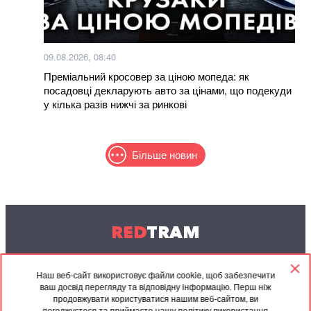
09.08.2026, 08:40
Преміальний кросовер за ціною мопеда: як
посадовці декларують авто за цінами, що подекуди
у кілька разів нижчі за ринкові
Більше новин
RED
TRAM
© 2004-2026 Redtram, Ltd.
Наш веб-сайт використовує файли cookie, щоб забезпечити
ваш досвід перегляду та відповідну інформацію. Перш ніж
Співпраця
Архів
Контакти
продовжувати користуватися нашим веб-сайтом, ви
погоджуєтеся та приймаєте нашу політику використання