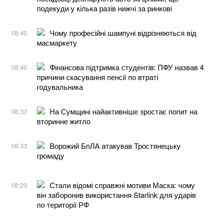
подекуди у кілька разів нижчі за ринкові
Чому професійні шампуні відрізняються від
08:40
масмаркету
Фінансова підтримка студентів: ПФУ назвав 4
08:40
причини скасування пенсії по втраті
годувальника
На Сумщині найактивніше зростає попит на
08:33
вторинне житло
Ворожий БпЛА атакував Тростянецьку
08:33
громаду
Стали відомі справжні мотиви Маска: чому
08:29
він заборонив використання Starlink для ударів
по території РФ