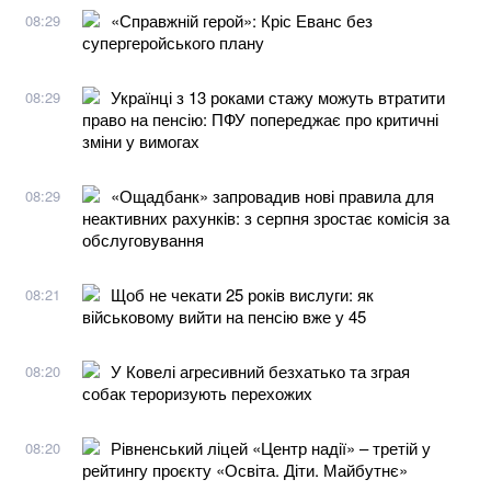
«Справжній герой»: Кріс Еванс без
08:29
супергеройського плану
Українці з 13 роками стажу можуть втратити
08:29
право на пенсію: ПФУ попереджає про критичні
зміни у вимогах
«Ощадбанк» запровадив нові правила для
08:29
неактивних рахунків: з серпня зростає комісія за
обслуговування
Щоб не чекати 25 років вислуги: як
08:21
військовому вийти на пенсію вже у 45
У Ковелі агресивний безхатько та зграя
08:20
собак тероризують перехожих
Рівненський ліцей «Центр надії» – третій у
08:20
рейтингу проєкту «Освіта. Діти. Майбутнє»