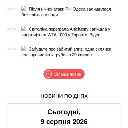
Після нічної атаки РФ Одеса залишилася
08:17
без світла та води
Світоліна переграла Анісімову і вийшла у
08:16
чвертьфінал WTA 1000 у Торонто. Відео
Забудьте про забитий злив: одна склянка
08:16
солі прочистить труби за 20 хвилин
Більше новин
НОВИНИ ПО ДНЯХ
Понад 9,2 млрд грн: що відомо про нову гучну
справу "ПриватБанку"
Сьогодні,
Абітурієнт заявив, що йому змінили результат НМТ:
9 серпня 2026
перевірка виявила можливу підробку