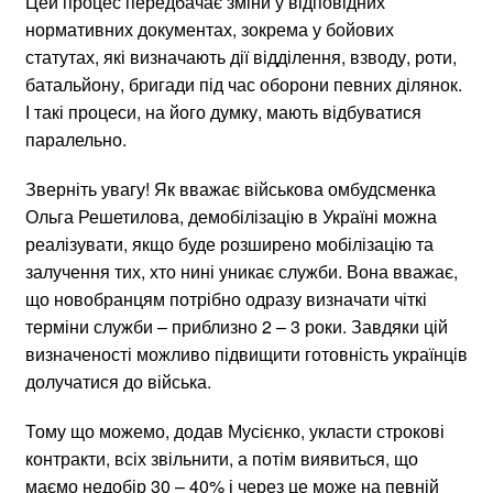
Цей процес передбачає зміни у відповідних
нормативних документах, зокрема у бойових
статутах, які визначають дії відділення, взводу, роти,
батальйону, бригади під час оборони певних ділянок.
І такі процеси, на його думку, мають відбуватися
паралельно.
Зверніть увагу! Як вважає військова омбудсменка
Ольга Решетилова, демобілізацію в Україні можна
реалізувати, якщо буде розширено мобілізацію та
залучення тих, хто нині уникає служби. Вона вважає,
що новобранцям потрібно одразу визначати чіткі
терміни служби – приблизно 2 – 3 роки. Завдяки цій
визначеності можливо підвищити готовність українців
долучатися до війська.
Тому що можемо, додав Мусієнко, укласти строкові
контракти, всіх звільнити, а потім виявиться, що
маємо недобір 30 – 40% і через це може на певній