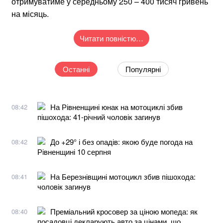
отримуватиме у середньому 250 – 400 тисяч гривень
на місяць.
Читати повністю…
Останні
Популярні
На Рівненщині юнак на мотоциклі збив
08:42
пішохода: 41-річний чоловік загинув
До +29° і без опадів: якою буде погода на
08:42
Рівненщині 10 серпня
На Березнівщині мотоцикл збив пішохода:
08:41
чоловік загинув
Преміальний кросовер за ціною мопеда: як
08:40
посадовці декларують авто за цінами, що