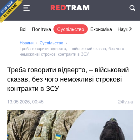
Угода
RED
TRAM
П
Всі
Політика
Суспільство
Економіка
Наука та I
Новини
Суспільство
Треба говорити відверто, – військовий сказав, без чого
неможливі строкові контракти в ЗСУ
Треба говорити відверто, – військовий
сказав, без чого неможливі строкові
контракти в ЗСУ
13.05.2026, 00:45
24tv.ua