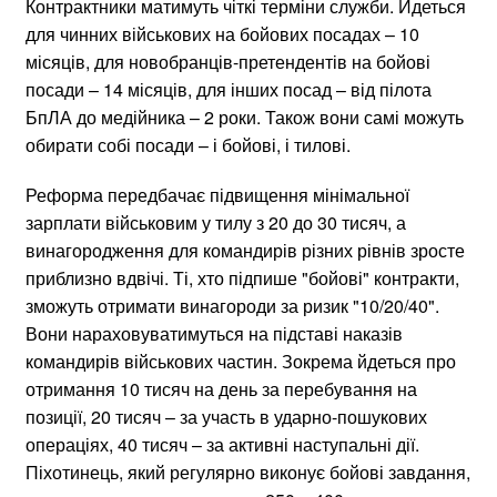
Контрактники матимуть чіткі терміни служби. Йдеться
для чинних військових на бойових посадах – 10
місяців, для новобранців-претендентів на бойові
посади – 14 місяців, для інших посад – від пілота
БпЛА до медійника – 2 роки. Також вони самі можуть
обирати собі посади – і бойові, і тилові.
Реформа передбачає підвищення мінімальної
зарплати військовим у тилу з 20 до 30 тисяч, а
винагородження для командирів різних рівнів зросте
приблизно вдвічі. Ті, хто підпише "бойові" контракти,
зможуть отримати винагороди за ризик "10/20/40".
Вони нараховуватимуться на підставі наказів
командирів військових частин. Зокрема йдеться про
отримання 10 тисяч на день за перебування на
позиції, 20 тисяч – за участь в ударно-пошукових
операціях, 40 тисяч – за активні наступальні дії.
Піхотинець, який регулярно виконує бойові завдання,