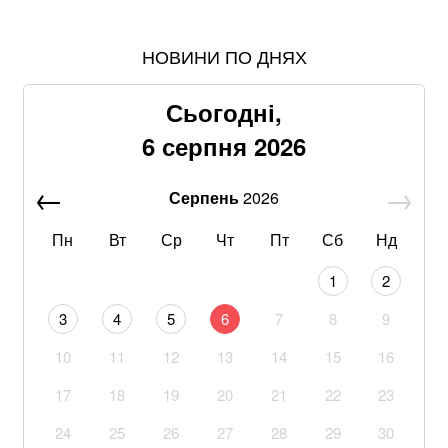
НОВИНИ ПО ДНЯХ
Пенсіонерам доплатять за стаж: хто отримає по 519
гривень у серпні
Сьогодні,
Знищені печі, склади та роки роботи: що
6 серпня 2026
залишилося після удару по "Епіцентру"
Серпень
2026
Без води не вижити: Шмигаль розкрив, куди планує
бити Росія
Пн
Вт
Ср
Чт
Пт
Сб
Нд
На Дунаї в Сербії через посуху з-під води виринули
1
2
кораблі часів Другої світової війни
3
4
5
6
7
8
9
З 28 ракет – жодної збитої: Повітряні сили ЗСУ
10
11
12
13
14
15
16
озвучили деталі нічного обстрілу
17
18
19
20
21
22
23
Понад 20 років шукав і повертав тіла полеглих
воїнів. Загинув Олексій Юков – керівник пошукового
24
25
26
27
28
29
30