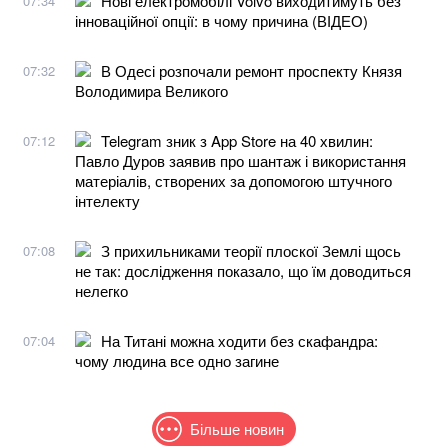
Нові електромобілі Volvo виходитимуть без
07:34
інноваційної опції: в чому причина (ВІДЕО)
В Одесі розпочали ремонт проспекту Князя
07:32
Володимира Великого
Telegram зник з App Store на 40 хвилин:
07:12
Павло Дуров заявив про шантаж і використання
матеріалів, створених за допомогою штучного
інтелекту
З прихильниками теорії плоскої Землі щось
07:08
не так: дослідження показало, що їм доводиться
нелегко
На Титані можна ходити без скафандра:
07:04
чому людина все одно загине
Більше новин