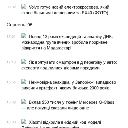
Volvo готує новий електрокросовер, який
03:02
стане більшим і дешевшим за EX40 (ФОТО)
Серпень, 05
Понад 12 років експедицій та аналізу ДНК:
17:51
міжнародна група вчених зробила проривне
відкриття на Мадагаскарі
Як врятувати смартфон від перегріву у авто:
17:13
експерти поділилися дієвими порадами
Неймовірна знахідка: у Запоріжжі випадково
15:54
виявили артефакт, якому близько 2000 років
Вклав $50 тисяч у тюнінг Mercedes G-Class
13:32
— але покупці сказали лише одне
Xiaomi відкрила вихідний код моделі
13:30
Robotics-1 для робототехніки