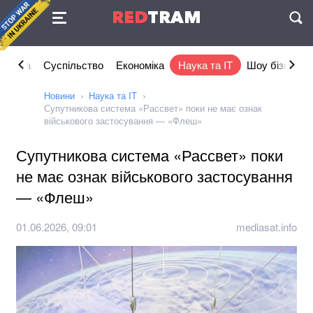
Угода
RED
TRAM
П
літика
Суспільство
Економіка
Наука та IT
Шоу бізнес
Новини
Наука та IT
Супутникова система «Рассвет» поки не має ознак
військового застосування — «Флеш»
Супутникова система «Рассвет» поки
не має ознак військового застосування
— «Флеш»
01.06.2026, 09:01
mediasat.info