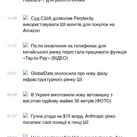
Суд США дозволив Perplexity
13:09
використовувати ШІ-агентів для покупок на
Amazon
Після оновлення на телефонах для
11:21
китайського ринку перестала працювати функція
«Tap-to-Pay» (ВІДЕО)
GlobalData оголосила про нову фазу
10:21
інфраструктурного ринку ШІ
В Україні виготовили нову автовишку з
09:28
висотою підйому майже 30 метрів (ФОТО)
Гучна угода на $10 млрд: Anthropic різко
07:57
посилює свої позиції в гонці ШІ