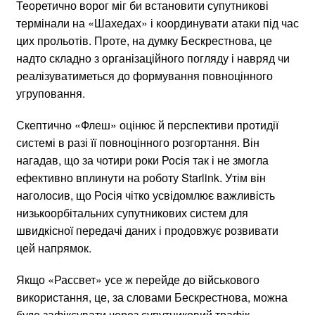
Теоретично ворог міг би встановити супутникові
термінали на «Шахедах» і координувати атаки під час
цих прольотів. Проте, на думку Бескрестнова, це
надто складно з організаційного погляду і навряд чи
реалізуватиметься до формування повноцінного
угруповання.
Скептично «Флеш» оцінює й перспективи протидії
системі в разі її повноцінного розгортання. Він
нагадав, що за чотири роки Росія так і не змогла
ефективно вплинути на роботу Starlink. Утім він
наголосив, що Росія чітко усвідомлює важливість
низькоорбітальних супутникових систем для
швидкісної передачі даних і продовжує розвивати
цей напрямок.
Якщо «Рассвет» усе ж перейде до військового
використання, це, за словами Бескрестнова, можна
буде зафіксувати через супутниковий трафік,