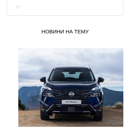
загону “Плацдарм”
31
Як отримати статус особи з інвалідністю внаслідок
війни: покрокова інструкція у 2026 році
НОВИНИ НА ТЕМУ
Росія може змінити тактику і цієї зими атакувати ще
й системи водопостачання – Шмигаль
Водна поліція Ковельського району патрулює
Світязь: що бачить та фіксує
Окупанти завдали удару по мосту у Чернігівській
області: деталі
Уряд розширив повноваження військкоматів: що
тепер можуть ТЦК
Українка придбала куртку у польському секонд-
хенді і знайшла в кишені неймовірного листа