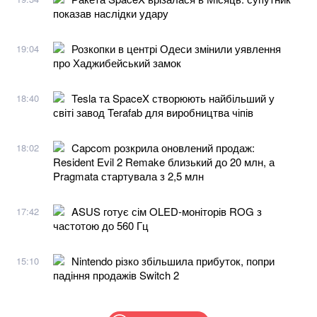
показав наслідки удару
Розкопки в центрі Одеси змінили уявлення
19:04
про Хаджибейський замок
Tesla та SpaceX створюють найбільший у
18:40
світі завод Terafab для виробництва чіпів
Capcom розкрила оновлений продаж:
18:02
Resident Evil 2 Remake близький до 20 млн, а
Pragmata стартувала з 2,5 млн
ASUS готує сім OLED-моніторів ROG з
17:42
частотою до 560 Гц
Nintendo різко збільшила прибуток, попри
15:10
падіння продажів Switch 2