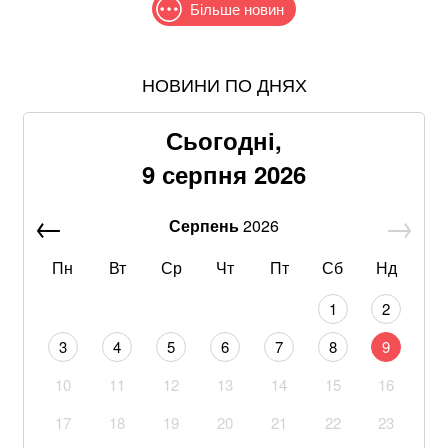
Більше новин
НОВИНИ ПО ДНЯХ
Понад 9,2 млрд грн: що відомо про нову гучну
справу "ПриватБанку"
Сьогодні,
Хацкевич: Гуцуляк навіть не прийшов потиснути
9 серпня 2026
руку президенту
Серпень
2026
Через повагу до Реалу: Родрі отримуватиме в
Барселоні 15 мільйонів на рік
Пн
Вт
Ср
Чт
Пт
Сб
Нд
Що корисніше — кавун чи диня: експерти дали
1
2
пораду
3
4
5
6
7
8
9
Google прибирає одну з найзручніших функцій
10
11
12
13
14
15
16
Gmail: що зміниться вже у 2027 році
17
18
19
20
21
22
23
Літній хіт: салат із кавуном, який готується за 10