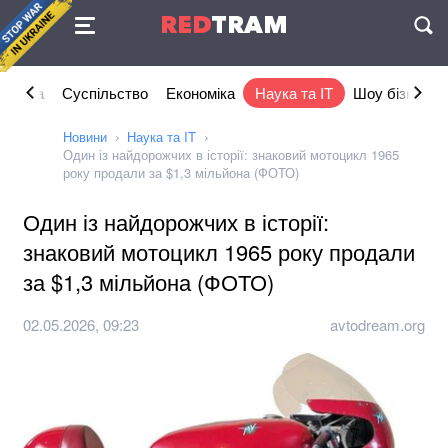
Угода
RED
TRAM
П
літика
Суспільство
Економіка
Наука та IT
Шоу бізнес
Новини
Наука та IT
Один із найдорожчих в історії: знаковий мотоцикл 1965
року продали за $1,3 мільйона (ФОТО)
Один із найдорожчих в історії:
знаковий мотоцикл 1965 року продали
за $1,3 мільйона (ФОТО)
02.05.2026, 09:23
avtodream.org