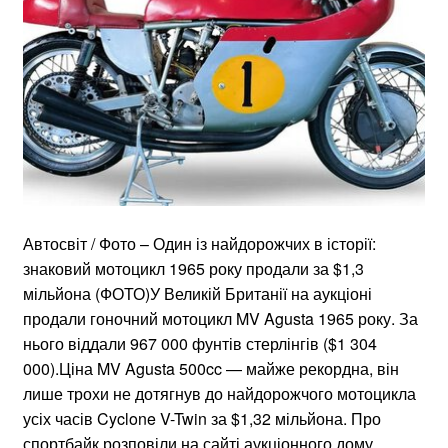
Автосвіт / Фото – Один із найдорожчих в історії:
знаковий мотоцикл 1965 року продали за $1,3
мільйона (ФОТО)У Великій Британії на аукціоні
продали гоночний мотоцикл MV Agusta 1965 року. За
нього віддали 967 000 фунтів стерлінгів ($1 304
000).Ціна MV Agusta 500cc — майже рекордна, він
лише трохи не дотягнув до найдорожчого мотоцикла
усіх часів Cyclone V-Twin за $1,32 мільйона. Про
спортбайк розповіли на сайті аукціонного дому