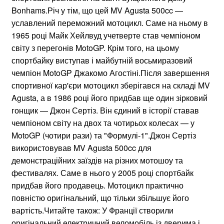
Bonhams.Річ у тім, що цей MV Agusta 500cc —
уславлений переможний мотоцикл. Саме на ньому в
1965 році Майк Хейлвуд учетверте став чемпіоном
світу з перегонів MotoGP. Крім того, на цьому
спортбайку виступав і майбутній восьмиразовий
чемпіон MotoGP Джакомо Агостіні.Після завершення
спортивної кар'єри мотоцикл зберігався на складі MV
Agusta, а в 1986 році його придбав ще один зірковий
гонщик — Джон Сертіз. Він єдиний в історії ставав
чемпіоном світу на двох та чотирьох колесах — у
MotoGP (чотири рази) та "Формулі-1".Джон Сертіз
використовував MV Agusta 500cc для
демонстраційних заїздів на різних мотошоу та
фестивалях. Саме в нього у 2005 році спортбайк
придбав його продавець. Мотоцикл практично
повністю оригінальний, що тільки збільшує його
вартість.Читайте також: У Франції створили
оригінальний електричний веломобіль із дверима і