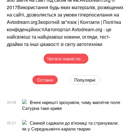
2017Використання будь-яких матеріалів, розміщених
на сайті, дозволяється за умови гіперпосилання на
Avtodream.orgЗворотній зв"язок | Контакти | Політіка
конфіденційностіАвтопортал Avtodream.org - це
найсвіжіші та найцікавіші новини, огляди, тест-
драйви та інші цікавості зі світу автотехніки
Читати повністю…
Останні
Популярні
Вчені нарешті зрозуміли, чому магнітне поле
05:58
Сатурна таке криве
Свиней саджали до в'язниці та страчували:
05:21
як у Середньовіччі карали тварин