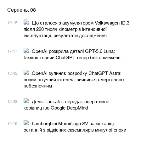
Серпень, 08
Що сталося з акумулятором Volkswagen ID.3
19:15
після 220 тисяч кілометрів інтенсивної
експлуатації: результати дослідження
OpenAI розкрила деталі GPT-5.6 Luna:
17:17
безкоштовний ChatGPT тепер без обмежень
OpenAI зупиняє розробку ChatGPT Astra:
13:42
новий штучний інтелект виявився смертельно
небезпечним
Деміс Гассабіс передає оперативне
12:48
керівництво Google DeepMind
Lamborghini Murciélago SV на механіці:
10:19
останній з рідкісних екземплярів минулої епохи