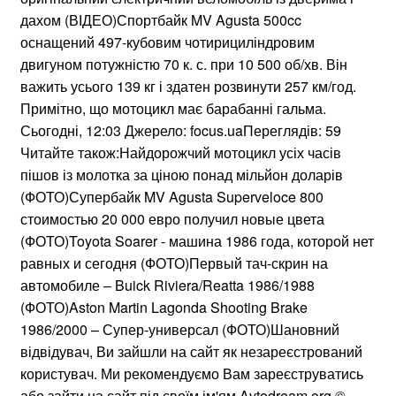
дахом (ВІДЕО)Спортбайк MV Agusta 500cc
оснащений 497-кубовим чотирициліндровим
двигуном потужністю 70 к. с. при 10 500 об/хв. Він
важить усього 139 кг і здатен розвинути 257 км/год.
Примітно, що мотоцикл має барабанні гальма.
Сьогодні, 12:03 Джерело: focus.uaПереглядів: 59
Читайте також:Найдорожчий мотоцикл усіх часів
пішов із молотка за ціною понад мільйон доларів
(ФОТО)Супербайк MV Agusta Superveloce 800
стоимостью 20 000 евро получил новые цвета
(ФОТО)Toyota Soarer - машина 1986 года, которой нет
равных и сегодня (ФОТО)Первый тач-скрин на
автомобиле – Buick Riviera/Reatta 1986/1988
(ФОТО)Aston Martin Lagonda Shooting Brake
1986/2000 – Супер-универсал (ФОТО)Шановний
відвідувач, Ви зайшли на сайт як незареєстрований
користувач. Ми рекомендуємо Вам зареєструватись
або зайти на сайт під своїм ім'ям.Avtodream.org ©