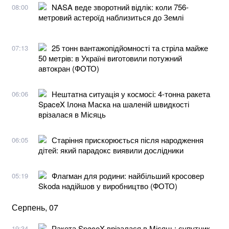
NASA веде зворотний відлік: коли 756-
08:00
метровий астероїд наблизиться до Землі
25 тонн вантажопідйомності та стріла майже
07:13
50 метрів: в Україні виготовили потужний
автокран (ФОТО)
Нештатна ситуація у космосі: 4-тонна ракета
06:06
SpaceX Ілона Маска на шаленій швидкості
врізалася в Місяць
Старіння прискорюється після народження
06:05
дітей: який парадокс виявили дослідники
Флагман для родини: найбільший кросовер
05:19
Skoda надійшов у виробництво (ФОТО)
Серпень, 07
Ракета SpaceX врізалася в Місяць: супутник
19:34