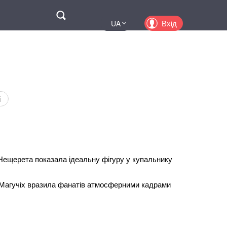
Поиск
Вхід
UA
EN
PL
KZ
RU
і
Нещерета показала ідеальну фігуру у купальнику
Магучіх вразила фанатів атмосферними кадрами