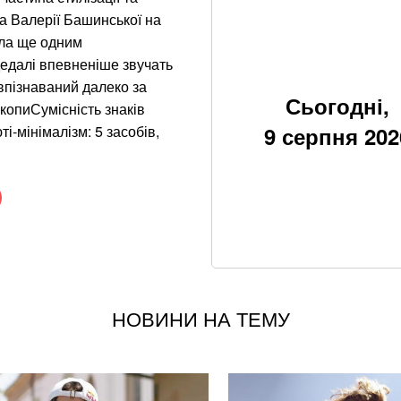
мільйонів на рік
а Валерії Башинської на
ала ще одним
Google прибирає 
дедалі впевненіше звучать
вже у 2027 році
 впізнаваний далеко за
Сьогодні,
копиСумісність знаків
росія створює бой
ті-мінімалізм: 5 засобів,
9 серпня 202
Пенсія без стажу:
працював
Залишилося мало
щодо нападу Пут
Чи може Іран завд
відповідь
НОВИНИ НА ТЕМУ
Розвідка Керченсь
оборони