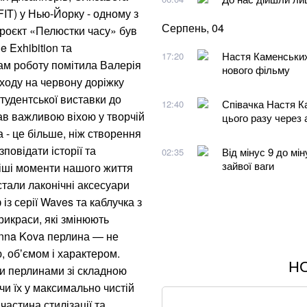
(FIT) у Нью-Йорку - одному з
Серпень, 04
Проєкт «Пелюстки часу» був
 Exhibition та
Настя Каменських
17:20
ам роботу помітила Валерія
нового фільму
ходу на червону доріжку
тудентської виставки до
Співачка Настя К
12:40
тав важливою віхою у творчій
цього разу через
 - це більше, ніж створення
зповідати історії та
Від мінус 9 до мін
02:35
зайвої ваги
віші моменти нашого життя
тали лаконічні аксесуари
із серії Waves та каблучка з
рикраси, які змінюють
Anna Kova перлина — не
, обʼємом і характером.
Н
Хацкевич: Гуцуля
и перлинами зі складною
и їх у максимально чистій
Через повагу до 
частина стилізації та