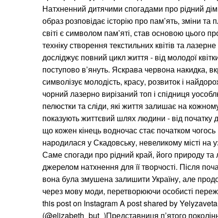
Натхненний дитячими спогадами про рідний дім 
образ розповідає історію про пам’ять, зміни та п
світі є символом пам’яті, став основою цього пр
техніку створення текстильних квітів та лазерн
досліджує повний цикл життя - від молодої квітки
поступово в’януть. Яскрава червона накидка, вк
символізує молодість, красу, розвиток і найдоро
чорний лазерно вирізаний топ і спідниця уособлю
пелюстки та сліди, які життя залишає на кожному
показують життєвий шлях людини - від початку 
що кожен кінець водночас стає початком чогось
народилася у Скадовську, невеликому місті на 
Саме спогади про рідний край, його природу т
джерелом натхнення для її творчості. Після по
вона була змушена залишити Україну, але продов
через мову моди, перетворюючи особисті переж
this post on Instagram A post shared by Yelyzaveta
(@elizabeth_but_)Представниця п’ятого поколін