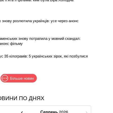
 знову розлютила українців: усе через анонс
аменських знову потрапила у мовний скандал:
 анонс фільму
ус 35 кілограмів: 5 українських зірок, які позбулися
Більше новин
ОВИНИ ПО ДНЯХ
к навіть не прийшов потиснути руку президенту
Реалу: Родрі отримуватиме в Барселоні 15
Серпень
2026