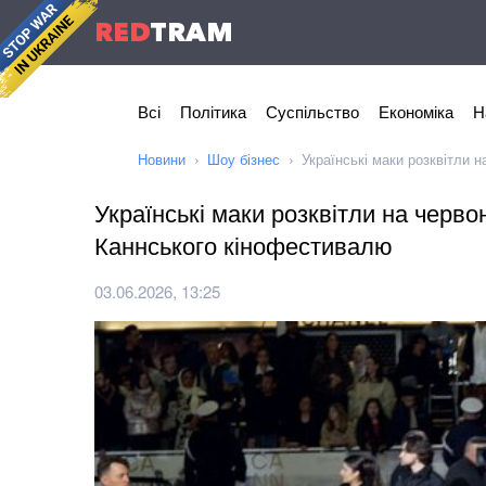
RED
TRAM
Всі
Політика
Суспільство
Економіка
Н
Новини
Шоу бізнес
Українські маки розквітли 
Українські маки розквітли на червон
Каннського кінофестивалю
03.06.2026, 13:25