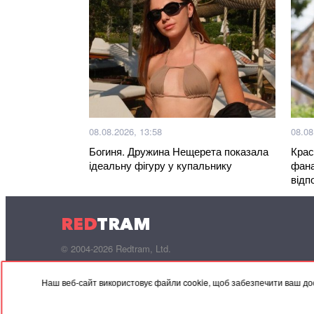
08.08.2026, 13:58
08.08
Богиня. Дружина Нещерета показала
Крас
ідеальну фігуру у купальнику
фана
відп
RED
TRAM
© 2004-2026 Redtram, Ltd.
Наш веб-сайт використовує файли cookie, щоб забезпечити ваш дос