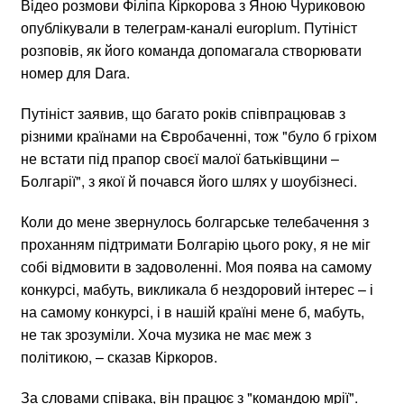
Відео розмови Філіпа Кіркорова з Яною Чуриковою
опублікували в телеграм-каналі europium. Путініст
розповів, як його команда допомагала створювати
номер для Dara.
Путініст заявив, що багато років співпрацював з
різними країнами на Євробаченні, тож "було б гріхом
не встати під прапор своєї малої батьківщини –
Болгарії", з якої й почався його шлях у шоубізнесі.
Коли до мене звернулось болгарське телебачення з
проханням підтримати Болгарію цього року, я не міг
собі відмовити в задоволенні. Моя поява на самому
конкурсі, мабуть, викликала б нездоровий інтерес – і
на самому конкурсі, і в нашій країні мене б, мабуть,
не так зрозуміли. Хоча музика не має меж з
політикою, – сказав Кіркоров.
За словами співака, він працює з "командою мрії".