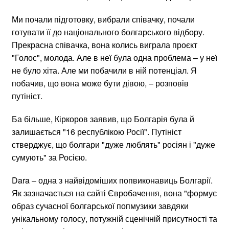
Ми почали підготовку, вибрали співачку, почали
готувати її до національного болгарського відбору.
Прекрасна співачка, вона колись виграла проєкт
"Голос", молода. Але в неї була одна проблема – у неї
не було хіта. Але ми побачили в ній потенціал. Я
побачив, що вона може бути дівою, – розповів
путініст.
Ба більше, Кіркоров заявив, що Болгарія була й
залишається "16 республікою Росії". Путініст
стверджує, що болгари "дуже люблять" росіян і "дуже
сумують" за Росією.
Dara – одна з найвідоміших попвиконавиць Болгарії.
Як зазначається на сайті Євробачення, вона "формує
образ сучасної болгарської попмузики завдяки
унікальному голосу, потужній сценічній присутності та