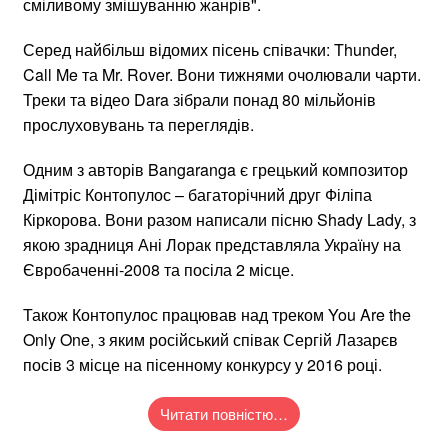
сміливому змішуванню жанрів".
Серед найбільш відомих пісень співачки: Thunder,
Call Me та Mr. Rover. Вони тижнями очолювали чарти.
Треки та відео Dara зібрали понад 80 мільйонів
прослуховувань та переглядів.
Одним з авторів Bangaranga є грецький композитор
Дімітріс Контопулос – багаторічний друг Філіпа
Кіркорова. Вони разом написали пісню Shady Lady, з
якою зрадниця Ані Лорак представляла Україну на
Євробаченні-2008 та посіла 2 місце.
Також Контопулос працював над треком You Αre the
Only One, з яким російський співак Сергій Лазарєв
посів 3 місце на пісенному конкурсу у 2016 році.
Читати повністю…