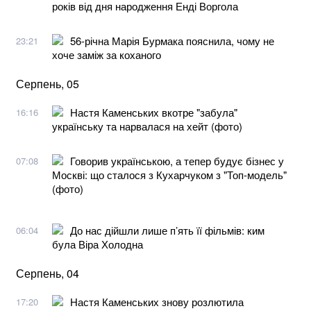
років від дня народження Енді Воргола
56-річна Марія Бурмака пояснила, чому не
23:21
хоче заміж за коханого
Серпень, 05
Настя Каменських вкотре "забула"
16:16
українську та нарвалася на хейт (фото)
Говорив українською, а тепер будує бізнес у
07:08
Москві: що сталося з Кухарчуком з "Топ-модель"
(фото)
До нас дійшли лише п’ять її фільмів: ким
06:04
була Віра Холодна
Серпень, 04
Настя Каменських знову розлютила
17:20