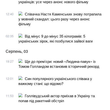
українців: усе через анонс нового фільму
Співачка Настя Каменських знову потрапила
12:40
у мовний скандал: цього разу через анонс
фільму
Від мінус 9 до мінус 35 кілограмів: 5
02:35
українських зірок, які позбулися зайвої ваги
Серпень, 03
Ще до прем’єри: новий «Людина-павук» із
19:27
Томом Голландом встановив історичний рекорд
Син популярного українського співака у
12:01
важкому стані: що відомо?
Голлівудський актор приїхав в Україну та
11:53
попав під ракетний обстріл