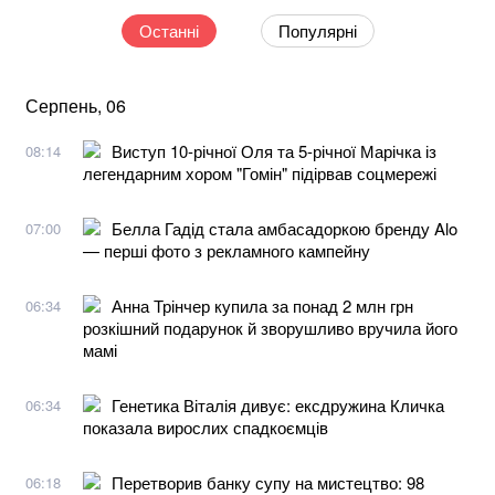
Останні
Популярні
Серпень, 06
Виступ 10-річної Оля та 5-річної Марічка із
08:14
легендарним хором "Гомін" підірвав соцмережі
Белла Гадід стала амбасадоркою бренду Alo
07:00
— перші фото з рекламного кампейну
Анна Трінчер купила за понад 2 млн грн
06:34
розкішний подарунок й зворушливо вручила його
мамі
Генетика Віталія дивує: ексдружина Кличка
06:34
показала вирослих спадкоємців
Перетворив банку супу на мистецтво: 98
06:18