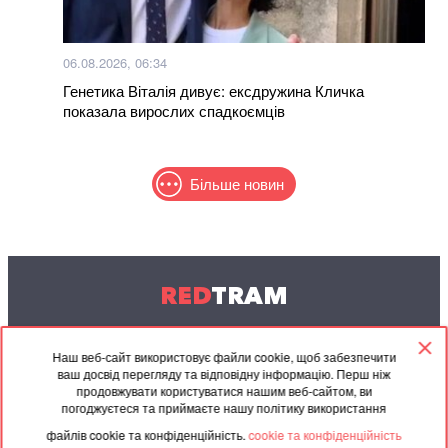
06.08.2026, 06:34
Генетика Віталія дивує: ексдружина Кличка
показала вирослих спадкоємців
Більше новин
RED
TRAM
© 2004-2026 Redtram, Ltd.
Наш веб-сайт використовує файли cookie, щоб забезпечити
ваш досвід перегляду та відповідну інформацію. Перш ніж
Співпраця
Архів
Контакти
продовжувати користуватися нашим веб-сайтом, ви
погоджуєтеся та приймаєте нашу політику використання
Партнерські
Угода
файлів cookie та конфіденційність.
cookie та конфіденційність
матеріали