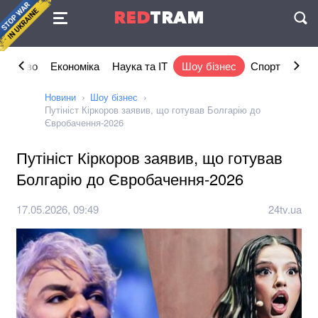
Угода
RED
TRAM
П
ільство
Економіка
Наука та IT
Шоу бізнес
Спорт
Стил
Новини
Шоу бізнес
Путініст Кіркоров заявив, що готував Болгарію до
Євробачення-2026
Путініст Кіркоров заявив, що готував
Болгарію до Євробачення-2026
17.05.2026, 09:49
24tv.ua