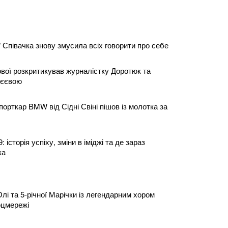
 Співачка знову змусила всіх говорити про себе
ої розкритикував журналістку Доротюк та
абєєвою
рткар BMW від Сідні Свіні пішов із молотка за
 історія успіху, зміни в іміджі та де зараз
ка
Олі та 5-річної Марічки із легендарним хором
соцмережі