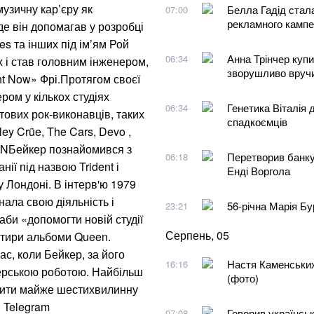
узичну кар’єру як
Белла Гадід стал
07:00
рекламного камп
де він допомагав у розробці
es та інших під ім’ям Рой
Анна Трінчер купи
06:34
х і став головним інженером,
зворушливо вручи
ht Now» Фрі.Протягом своєї
ом у кількох студіях
Генетика Віталія
06:34
ових рок-виконавців, таких
спадкоємців
ley Crüe, The Cars, Devo ,
EENБейкер познайомився з
Перетворив банку
06:18
ії під назвою Trident і
Енді Воргола
 Лондоні. В інтерв'ю 1979
нала свою діяльність і
56-річна Марія Бу
23:21
би «допомогти новій студії
Серпень, 05
отири альбоми Queen.
с, коли Бейкер, за його
Настя Каменських
16:16
ерською роботою. Найбільш
(фото)
орити майже шестихвилинну
 Telegram
Говорив українськ
07:08