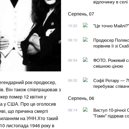
відпочинку в селі
Серпень, 07
"Це точно Майлі?"
10:22
Продюсер Поляков
08:10
порівняв її зі Ск
ФОТО. Рожевий спо
06:54
смішною ціною
Софії Ротару — 79:
06:02
легендарний рок-продюсер,
перебуває співач
ів. Він також співпрацював з
кер помер 12 квітня у
Серпень, 06
на у США. Про це оголосив
Виступ 10-річної 
08:14
яві, що причина смерті
"Гомін" підірвав 
силанням на УНН.Хто такий
10 листопада 1946 року в