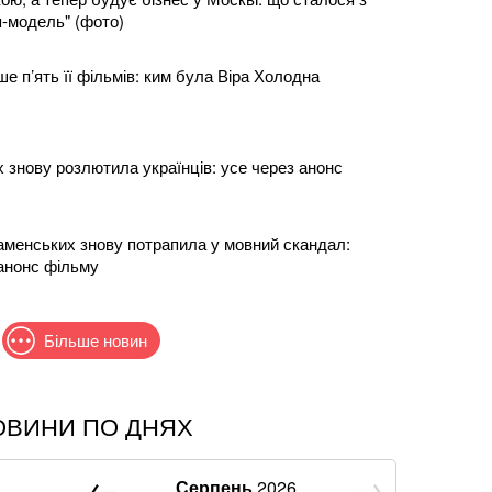
п-модель" (фото)
е п’ять її фільмів: ким була Віра Холодна
 знову розлютила українців: усе через анонс
аменських знову потрапила у мовний скандал:
 анонс фільму
Більше новин
ОВИНИ ПО ДНЯХ
дучих хочуть позбавити броні: у Кабміні з'явилася
Серпень
2026