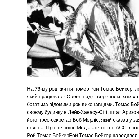
На 78-му році життя помер Рой Томас Бейкер, 
який працював з Queen над створенням їхніх хіт
багатьма відомими рок-виконавцями. Томас Бей
своєму будинку в Лейк-Хавасу-Сіті, штат Аризо
його прес-секретар Боб Мерліс, який сказав у за
неясна. Про це пише Медіа агентство АСС з по
Рой Томас БейкерРой Томас Бейкер народився 