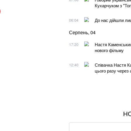
Кухарчуком з "То
До нас дійшли лиш
06:04
Серпень, 04
Настя Каменських
17:20
нового фільму
Співачка Настя К
12:40
цього разу через
Н
Співаків і телеве
петиція