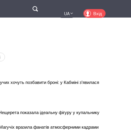
Поиск
Вхід
UA
EN
PL
KZ
RU
і
дучих хочуть позбавити броні: у Кабміні з'явилася
Нещерета показала ідеальну фігуру у купальнику
Магучіх вразила фанатів атмосферними кадрами