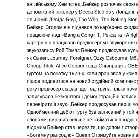
англійському Хемпстеді.Бейкер розпочав свою м
допоміжний інженер у Decca Studios у Лондоні, 
альбомів Девіда Боуї, The Who, The Rolling Ston
Бейкер. Згодом він піднявся по кар’єрних схода
працюючи над «Bang a Gong» Т. Рекса та «Alrig
кар'єри він працював продюсером і звукорежисер
звукозапису.Рой Томас Бейкер продюсував культ
як Queen, Journey, Foreigner, Ozzy Osbourne, Möt
Cheap Trick, Alice Cooper тощо.Співпраця з Q
гуртом на початку 1970-х, коли працював у компан
пішов подивитися на новий студійний комплекс у
року продюсер сказав, що тоді група тільки почи
записувала безкоштовні демонстраційні записи а
перевірити її звук».Бейкер продюсував перші ч
Однойменний дебют гурту був записаний у той ча
словами, вирішив більше не займатися продюс
відомим Бейкер став через те, що допоміг ств
«Богемну рапсодію» Queen.Отримуйте новини в