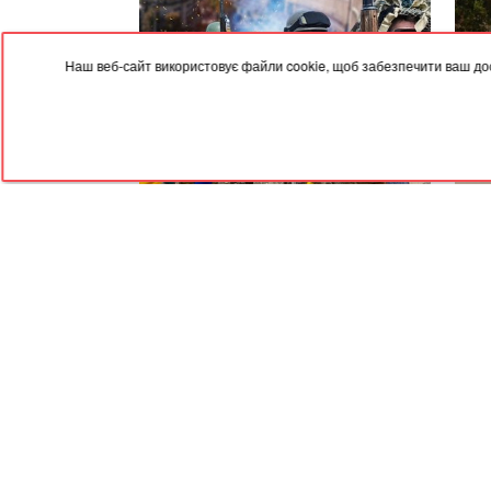
Наш веб-сайт використовує файли cookie, щоб забезпечити ваш дос
09.08.2026, 04:05
08.08
Співаків і телеведучих хочуть
Боги
позбавити броні: у Кабміні з'явилася
ідеа
петиція
RED
TRAM
© 2004-2026 Redtram, Ltd.