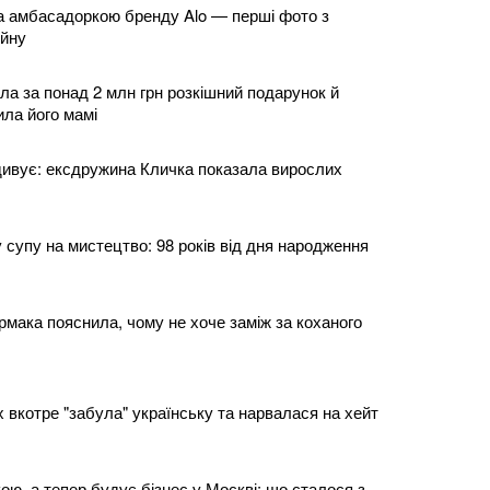
а амбасадоркою бренду Alo — перші фото з
ейну
ла за понад 2 млн грн розкішний подарунок й
ла його мамі
 дивує: ексдружина Кличка показала вирослих
 супу на мистецтво: 98 років від дня народження
рмака пояснила, чому не хоче заміж за коханого
 вкотре "забула" українську та нарвалася на хейт
ою, а тепер будує бізнес у Москві: що сталося з