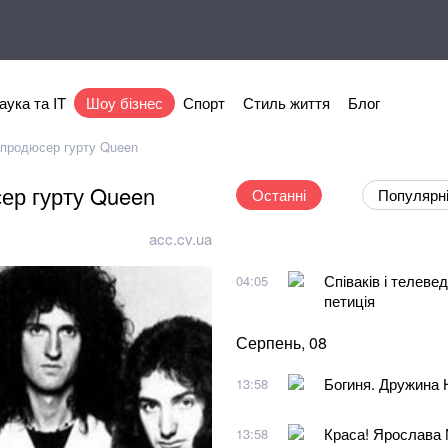
аука та IT
Шоу бізнес
Спорт
Стиль життя
Блог
 продюсер гурту Queen
ер гурту Queen
Останні
Популярн
acc.cv.ua
Співаків і телеве
04:05
петиція
Серпень, 08
Богиня. Дружина 
13:58
Краса! Ярослава 
13:58