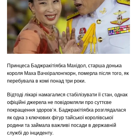
Принцеса Баджракітіябха Махідол, старша донька
короля Маха Вачхіралонгкорн, померла після того, як
перебувала в комі понад три роки.
Відтоді лікарі намагалися стабілізувати її стан, однак
офіційні джерела не повідомляли про суттєве
покращення здоров’я. Баджракітіябха розглядалася
як одна з ключових фігур тайської королівської
родини та займала важливі посади в державній
службі до інциденту.