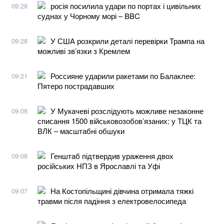
росія посилила удари по портах і цивільних
09:28
суднах у Чорному морі – BBC
У США розкрили деталі перевірки Трампа на
09:28
можливі зв’язки з Кремлем
Россияне ударили ракетами по Балаклее:
09:21
Пятеро пострадавших
У Мукачеві розслідують можливе незаконне
09:08
списання 1500 військовозобов’язаних: у ТЦК та
ВЛК – масштабні обшуки
Генштаб підтвердив ураження двох
09:08
російських НПЗ в Ярославлі та Уфі
На Костопільщині дівчина отримала тяжкі
09:07
травми після падіння з електровелосипеда