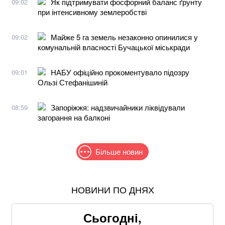
Як підтримувати фосфорний баланс ґрунту
09:02
при інтенсивному землеробстві
Майже 5 га земель незаконно опинилися у
09:02
комунальній власності Бучацької міськради
НАБУ офіційно прокоментувало підозру
09:01
Ользі Стефанішиній
Запоріжжя: надзвичайники ліквідували
08:59
загорання на балконі
Більше новин
НОВИНИ ПО ДНЯХ
Після нічної атаки дронів у російському Ярославлі
спалахнули пожежі: що відомо
Сьогодні,