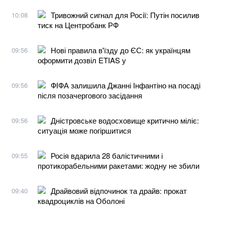
Тривожний сигнал для Росії: Путін посилив
10:08
тиск на Центробанк РФ
Нові правила в'їзду до ЄС: як українцям
09:56
оформити дозвіл ETIAS у
ФІФА залишила Джанні Інфантіно на посаді
09:56
після позачергового засідання
Дністровське водосховище критично міліє:
09:56
ситуація може погіршитися
Росія вдарила 28 балістичними і
09:55
протикорабельними ракетами: жодну не збили
Драйвовий відпочинок та драйв: прокат
09:40
квадроциклів на Оболоні