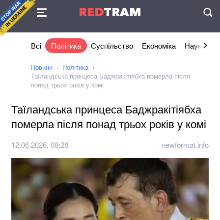
Угода
RED
TRAM
П
Всі
Політика
Суспільство
Економіка
Наука та I
Новини
Політика
Таїландська принцеса Баджракітіябха померла після
понад трьох років у комі
Таїландська принцеса Баджракітіябха
померла після понад трьох років у комі
12.06.2026, 08:28
newformat.info