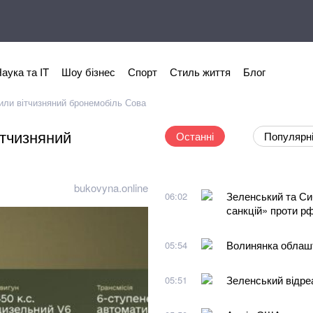
аука та IT
Шоу бізнес
Спорт
Стиль життя
Блог
или вітчизняний бронемобіль Сова
ітчизняний
Останні
Популярн
bukovyna.online
Зеленський та Си
06:02
санкцій» проти р
Волинянка облашт
05:54
Зеленський відре
05:51