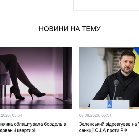
Ракетний удар по 
наслідки для бізн
НОВИНИ НА ТЕМУ
Літній хіт: салат 
Відпочинок у Кобл
Не кладіть огірки
хрусткості
росія створює бой
США та Україна з
радянських ракет
.2026, 05:54
08.08.2026, 05:51
нянка облаштувала бордель в
Зеленський відреагував на 
Суд у справі заги
дованій квартирі
санкції США проти РФ
клопотав про відв