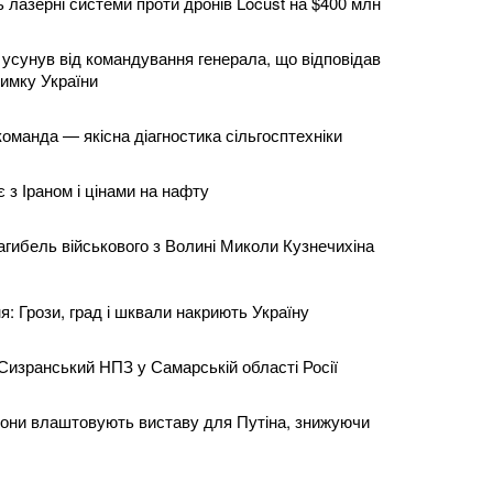
 лазерні системи проти дронів Locust на $400 млн
 усунув від командування генерала, що відповідав
римку України
оманда — якісна діагностика сільгосптехніки
 з Іраном і цінами на нафту
агибель військового з Волині Миколи Кузнечихіна
я: Грози, град і шквали накриють Україну
Сизранський НПЗ у Самарській області Росії
гіони влаштовують виставу для Путіна, знижуючи