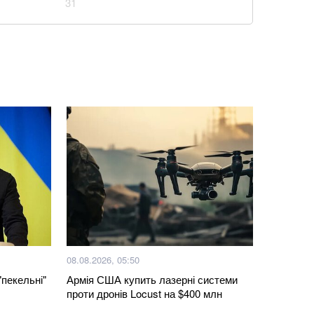
31
Київщині знищив склади великих компаній: які
есу
із кавуном, який готується за 10 хвилин
евому 2026: ціни на готелі, умови та безпека
 в банку як доведеться: одна помилка позбавить їх
ові підрозділи з українських полонених — звіт ISW
аповнюватимуть дефіцит Patriot через оновлення
08.08.2026, 05:50
"пекельні"
Армія США купить лазерні системи
блого внаслідок бійки маршрутника: захист
проти дронів Locust на $400 млн
ід судді через упередженість