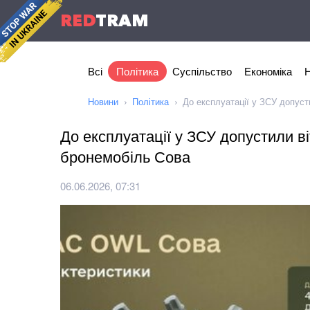
RED
TRAM
Всі
Політика
Суспільство
Економіка
Н
Новини
Політика
До експлуатації у ЗСУ допуст
До експлуатації у ЗСУ допустили в
бронемобіль Сова
06.06.2026, 07:31