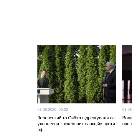
08.08.2026, 06:02
08.08
Зеленський та Сибіга відреагували на
Воли
ухвалення «пекельних санкцій» проти
орен
рф