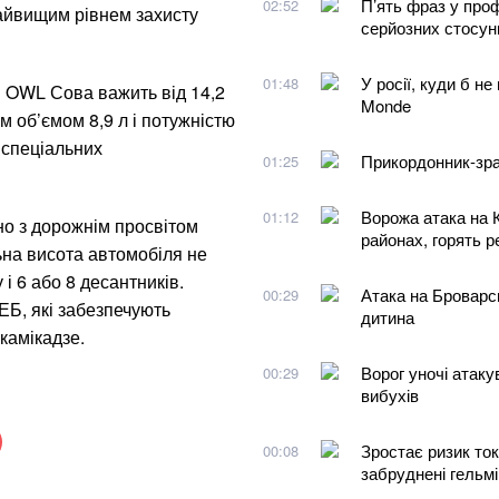
П’ять фраз у про
02:52
найвищим рівнем захисту
серйозних стосун
У росії, куди б не
01:48
 OWL Сова важить від 14,2
Monde
 об’ємом 8,9 л і потужністю
 спеціальних
Прикордонник-зра
01:25
Ворожа атака на 
01:12
но з дорожнім просвітом
районах, горять 
ьна висота автомобіля не
і 6 або 8 десантників.
Атака на Броварс
00:29
ЕБ, які забезпечують
дитина
камікадзе.
Ворог уночі атак
00:29
вибухів
Зростає ризик то
00:08
забруднені гельм