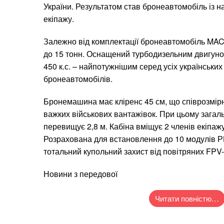
України. Результатом став бронеавтомобіль із 
екіпажу.
Залежно від комплектації бронеавтомобіль MAC
до 15 тонн. Оснащений турбодизельним двигуном
450 к.с. – найпотужнішим серед усіх українських
бронеавтомобілів.
Бронемашина має кліренс 45 см, що співрозмір
важких військових вантажівок. При цьому загал
перевищує 2,8 м. Кабіна вміщує 2 членів екіпажу 
Розрахована для встановлення до 10 модулів Р
тотальний купольний захист від повітряних FPV-
Новини з передової
Читати повністю…