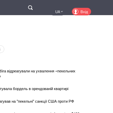
Поиск
Вхід
UA
EN
PL
KZ
RU
і
біга відреагували на ухвалення «пекельних
ф
увала бордель в орендованій квартирі
агував на "пекельні" санкції США проти РФ