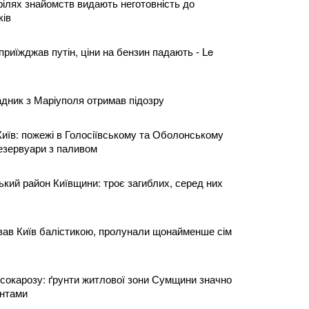
філях знайомств видають неготовність до
ків
 приїжджав путін, ціни на бензин падають - Le
дник з Маріуполя отримав підозру
Київ: пожежі в Голосіївському та Оболонському
резервуари з паливом
ький район Київщини: троє загиблих, серед них
ував Київ балістикою, пролунали щонайменше сім
ксокарозу: ґрунти житлової зони Сумщини значно
інтами