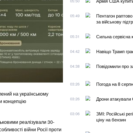
Армія США купить
05:50
Пентагон раптово
05:49
за військову підт
Сильна сервісна к
05:31
Навіщо Трамп грає
04:42
Повідомили про з
04:38
Погода на 8 серпн
03:26
ений на українському
Дрони атакували 
03:26
ли концепцію
ЗМІ: Російські ре
03:06
ціну на бензин
ськовими реалізували 30-
собливості війни Росії проти