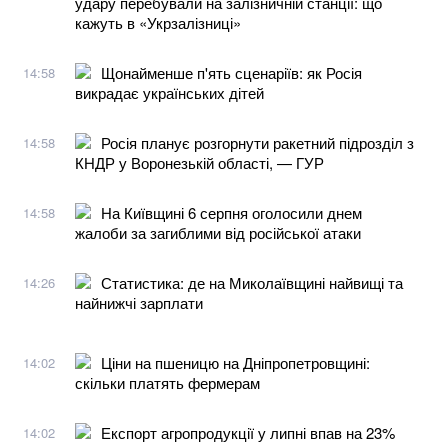
удару перебували на залізничній станції: що
кажуть в «Укрзалізниці»
Щонайменше п'ять сценаріїв: як Росія
14:58
викрадає українських дітей
Росія планує розгорнути ракетний підрозділ з
14:58
КНДР у Воронезькій області, — ГУР
На Київщині 6 серпня оголосили днем
14:58
жалоби за загиблими від російської атаки
Статистика: де на Миколаївщині найвищі та
14:26
найнижчі зарплати
Ціни на пшеницю на Дніпропетровщині:
14:02
скільки платять фермерам
Експорт агропродукції у липні впав на 23%
14:02