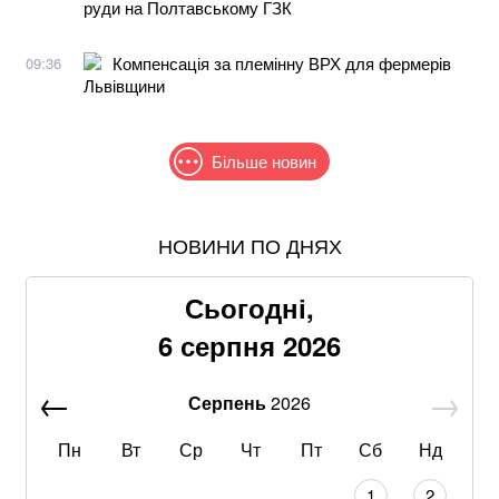
руди на Полтавському ГЗК
Компенсація за племінну ВРХ для фермерів
09:36
Львівщини
Більше новин
НОВИНИ ПО ДНЯХ
Знищені печі, склади та роки роботи: що
залишилося після удару по "Епіцентру"
Сьогодні,
Без води не вижити: Шмигаль розкрив, куди планує
6 серпня 2026
бити Росія
Серпень
2026
З 28 ракет – жодної збитої: Повітряні сили ЗСУ
озвучили деталі нічного обстрілу
Пн
Вт
Ср
Чт
Пт
Сб
Нд
Росія може змінити тактику і цієї зими атакувати ще
1
2