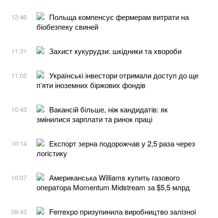
Польща компенсує фермерам витрати на
12:46
біобезпеку свиней
Захист кукурудзи: шкідники та хвороби
11:31
Українські інвестори отримали доступ до ще
11:02
п’яти іноземних біржових фондів
Вакансій більше, ніж кандидатів: як
10:43
змінилися зарплати та ринок праці
Експорт зерна подорожчав у 2,5 раза через
10:14
логістику
Американська Williams купить газового
10:07
оператора Momentum Midstream за $5,5 млрд
Ferrexpo призупинила виробництво залізної
09:43