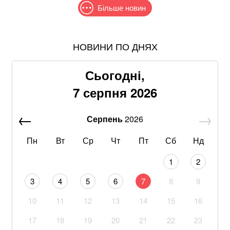
Більше новин
НОВИНИ ПО ДНЯХ
Знищені печі, склади та роки роботи: що
залишилося після удару по "Епіцентру"
Сьогодні,
Без води не вижити: Шмигаль розкрив, куди планує
7 серпня 2026
бити Росія
Серпень
2026
З 28 ракет – жодної збитої: Повітряні сили ЗСУ
озвучили деталі нічного обстрілу
Пн
Вт
Ср
Чт
Пт
Сб
Нд
На Дунаї в Сербії через посуху з-під води виринули
1
2
кораблі часів Другої світової війни
3
4
5
6
7
8
9
Не лишилось ні стін, ні одягу: балістика РФ знищила
10
11
12
13
14
15
16
склади PUMA та INTERTOP
17
18
19
20
21
22
23
Понад 20 років шукав і повертав тіла полеглих