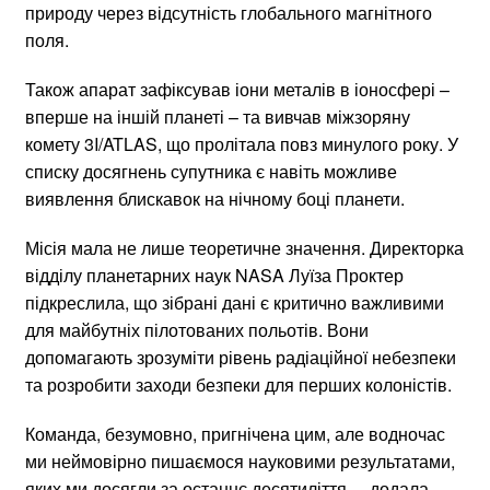
природу через відсутність глобального магнітного
поля.
Також апарат зафіксував іони металів в іоносфері –
вперше на іншій планеті – та вивчав міжзоряну
комету 3I/ATLAS, що пролітала повз минулого року. У
списку досягнень супутника є навіть можливе
виявлення блискавок на нічному боці планети.
Місія мала не лише теоретичне значення. Директорка
відділу планетарних наук NASA Луїза Проктер
підкреслила, що зібрані дані є критично важливими
для майбутніх пілотованих польотів. Вони
допомагають зрозуміти рівень радіаційної небезпеки
та розробити заходи безпеки для перших колоністів.
Команда, безумовно, пригнічена цим, але водночас
ми неймовірно пишаємося науковими результатами,
яких ми досягли за останнє десятиліття, – додала