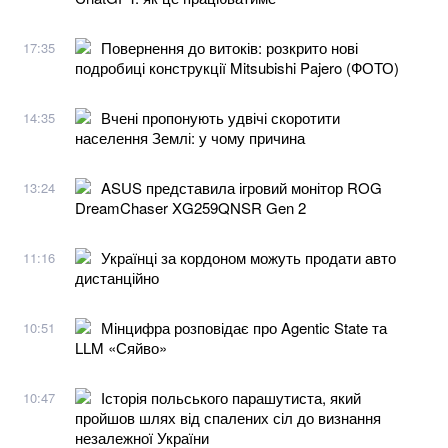
Повернення до витоків: розкрито нові
17:35
подробиці конструкції Mitsubishi Pajero (ФОТО)
Вчені пропонують удвічі скоротити
14:35
населення Землі: у чому причина
ASUS представила ігровий монітор ROG
13:24
DreamChaser XG259QNSR Gen 2
Українці за кордоном можуть продати авто
11:16
дистанційно
Мінцифра розповідає про Agentic State та
10:51
LLM «Сяйво»
Історія польського парашутиста, який
10:47
пройшов шлях від спалених сіл до визнання
незалежної України