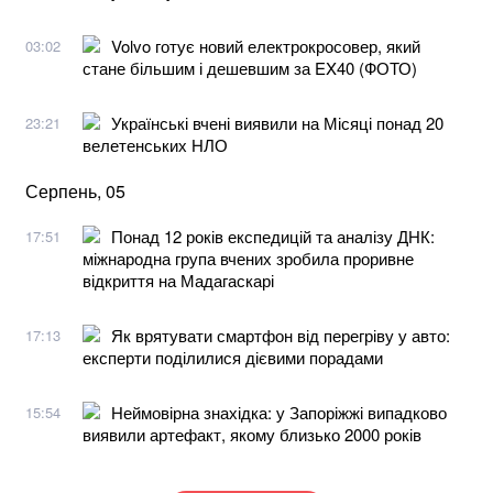
Volvo готує новий електрокросовер, який
03:02
стане більшим і дешевшим за EX40 (ФОТО)
Українські вчені виявили на Місяці понад 20
23:21
велетенських НЛО
Серпень, 05
Понад 12 років експедицій та аналізу ДНК:
17:51
міжнародна група вчених зробила проривне
відкриття на Мадагаскарі
Як врятувати смартфон від перегріву у авто:
17:13
експерти поділилися дієвими порадами
Неймовірна знахідка: у Запоріжжі випадково
15:54
виявили артефакт, якому близько 2000 років