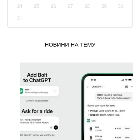
воїнів. Загинув Олексій Юков – керівник пошукового
24
25
26
27
28
29
30
загону “Плацдарм”
31
Вже 24 серпня українці отримають грошову
допомогу: хто у списку
НОВИНИ НА ТЕМУ
Окупанти завдали удару по мосту у Чернігівській
області: деталі
Уряд розширив повноваження військкоматів: що
тепер можуть ТЦК
Українка придбала куртку у польському секонд-
хенді і знайшла в кишені неймовірного листа
В Бахмуті поранено трьох бійців закарпатського
батальйону “Сонечко”, один у важкому стані (відео)
Мукачівці обурені спотворенням архітектурного