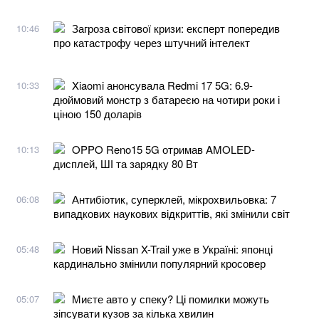
Загроза світової кризи: експерт попередив
10:46
про катастрофу через штучний інтелект
Xiaomi анонсувала Redmi 17 5G: 6.9-
10:33
дюймовий монстр з батареєю на чотири роки і
ціною 150 доларів
OPPO Reno15 5G отримав AMOLED-
10:13
дисплей, ШІ та зарядку 80 Вт
Антибіотик, суперклей, мікрохвильовка: 7
06:08
випадкових наукових відкриттів, які змінили світ
Новий Nissan X-Trail уже в Україні: японці
05:48
кардинально змінили популярний кросовер
Миєте авто у спеку? Ці помилки можуть
05:07
зіпсувати кузов за кілька хвилин