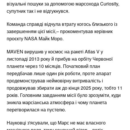
візуальні пошуки за допомогою марсохода Curiosity,
супутник так і не відгукнувся.
Команда справді відчула втрату когось близького із
завершенням цієї місії,– прокоментував керівник
проєкту NASA Майк Моро.
MAVEN вирушив у космос на ракеті Atlas V у
листопаді 2013 року й прибув на орбіту Червоної
планети через 10 місяців. Початковий план
передбачав лише один рік роботи, проте апарат
продемонстрував неймовірну витривалість і
продовжував збирати аж до кінця 2025 року, тобто 11
років. Головним завданням місії було зрозуміти, куди
зникла марсіанська атмосфера і чому планета
перетворилася на пустелю.
Науковці з'ясували, що Марс не має власного
магнітного поля, тому сонячний вітер – потік