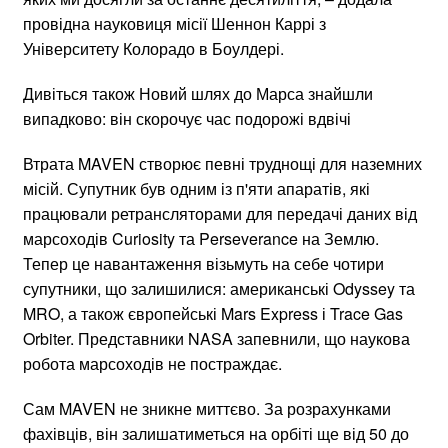
провідна науковиця місії Шеннон Каррі з
Університету Колорадо в Боулдері.
Дивіться також Новий шлях до Марса знайшли
випадково: він скорочує час подорожі вдвічі
Втрата MAVEN створює певні труднощі для наземних
місій. Супутник був одним із п'яти апаратів, які
працювали ретрансляторами для передачі даних від
марсоходів Curiosity та Perseverance на Землю.
Тепер це навантаження візьмуть на себе чотири
супутники, що залишилися: американські Odyssey та
MRO, а також європейські Mars Express і Trace Gas
Orbiter. Представники NASA запевнили, що наукова
робота марсоходів не постраждає.
Сам MAVEN не зникне миттєво. За розрахунками
фахівців, він залишатиметься на орбіті ще від 50 до