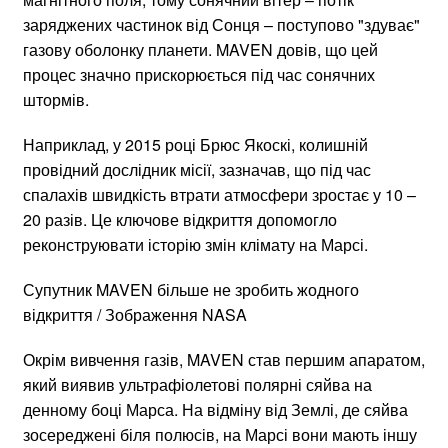
заряджених частинок від Сонця – поступово "здуває"
газову оболонку планети. MAVEN довів, що цей
процес значно прискорюється під час сонячних
штормів.
Наприклад, у 2015 році Брюс Якоскі, колишній
провідний дослідник місії, зазначав, що під час
спалахів швидкість втрати атмосфери зростає у 10 –
20 разів. Це ключове відкриття допомогло
реконструювати історію змін клімату на Марсі.
Супутник MAVEN більше не зробить жодного
відкриття / Зображення NASA
Окрім вивчення газів, MAVEN став першим апаратом,
який виявив ультрафіолетові полярні сяйва на
денному боці Марса. На відміну від Землі, де сяйва
зосереджені біля полюсів, на Марсі вони мають іншу