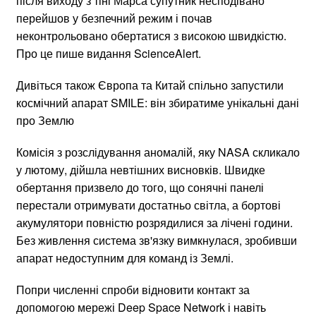
після виходу з тіні Марса супутник несподівано
перейшов у безпечний режим і почав
неконтрольовано обертатися з високою швидкістю.
Про це пише видання ScienceAlert.
Дивіться також Європа та Китай спільно запустили
космічний апарат SMILE: він збиратиме унікальні дані
про Землю
Комісія з розслідування аномалій, яку NASA скликало
у лютому, дійшла невтішних висновків. Швидке
обертання призвело до того, що сонячні панелі
перестали отримувати достатньо світла, а бортові
акумулятори повністю розрядилися за лічені години.
Без живлення система зв'язку вимкнулася, зробивши
апарат недоступним для команд із Землі.
Попри численні спроби відновити контакт за
допомогою мережі Deep Space Network і навіть