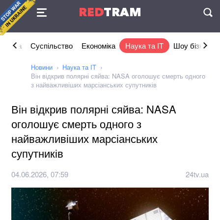
Угода
RED
TRAM
П
літика
Суспільство
Економіка
Наука та IT
Шоу бізнес
Новини
Наука та IT
Він відкрив полярні сяйва: NASA оголошує смерть одного
з найважливіших марсіанських супутників
Він відкрив полярні сяйва: NASA
оголошує смерть одного з
найважливіших марсіанських
супутників
04.06.2026, 07:59
24tv.ua