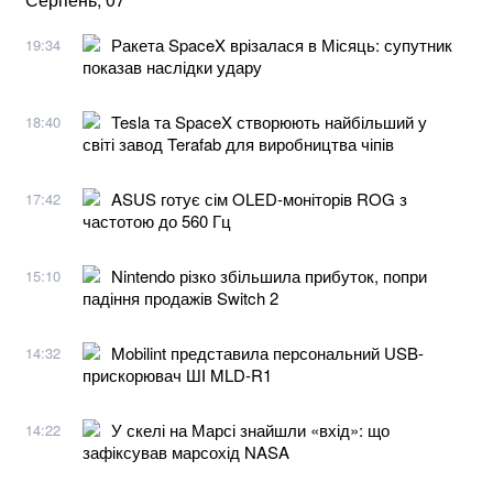
Ракета SpaceX врізалася в Місяць: супутник
19:34
показав наслідки удару
Tesla та SpaceX створюють найбільший у
18:40
світі завод Terafab для виробництва чіпів
ASUS готує сім OLED-моніторів ROG з
17:42
частотою до 560 Гц
Nintendo різко збільшила прибуток, попри
15:10
падіння продажів Switch 2
Mobilint представила персональний USB-
14:32
прискорювач ШІ MLD-R1
У скелі на Марсі знайшли «вхід»: що
14:22
зафіксував марсохід NASA