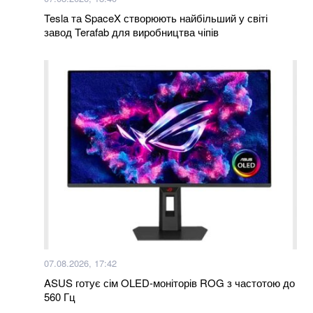
загиблих Героїв отримали їх родини
Tesla та SpaceX створюють найбільший у світі
завод Terafab для виробництва чіпів
Більше новин
07.08.2026, 17:42
ASUS готує сім OLED-моніторів ROG з частотою до
560 Гц