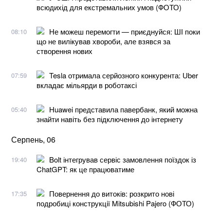
всюдихід для екстремальних умов (ФОТО)
Не можеш перемогти — приєднуйся: ШІ поки
08:10
що не вилікував хвороби, але взявся за
створення нових
Tesla отримала серйозного конкурента: Uber
07:59
вкладає мільярди в роботаксі
Huawei представила павербанк, який можна
05:40
знайти навіть без підключення до інтернету
Серпень, 06
Bolt інтегрував сервіс замовлення поїздок із
19:40
ChatGPT: як це працюватиме
Повернення до витоків: розкрито нові
17:35
подробиці конструкції Mitsubishi Pajero (ФОТО)