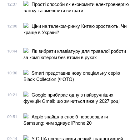
Прості способи як економити електроенергію
12:37
влітку та зменшити витрати
Ціни на телеком-ринку Китаю зростають. Чи
12:00
краще в Україні?
Як вибрати клавіатуру для тривалої роботи
10:44
за комп’ютером без втоми в руках
Smart представив нову спеціальну серію
10:30
Black Collection (ФОТО)
Google прибирає одну з найзручніших
10:21
функцій Gmail: що зміниться вже у 2027 році
Apple знайшла спосіб перевершити
09:51
Samsung: чим здивує iPhone 20
У США представили легкий і надпотужний
09:14