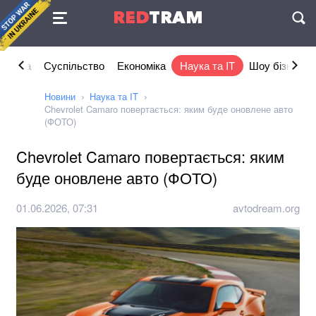
Угода
RED
TRAM
П
літика
Суспільство
Економіка
Наука та IT
Шоу бізнес
Новини
Наука та IT
Chevrolet Camaro повертається: яким буде оновлене авто
(ФОТО)
Chevrolet Camaro повертається: яким
буде оновлене авто (ФОТО)
01.06.2026, 07:31
avtodream.org