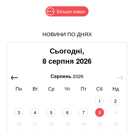
Більше новин
НОВИНИ ПО ДНЯХ
Понад 9,2 млрд грн: що відомо про нову гучну
справу "ПриватБанку"
Сьогодні,
Хацкевич: Гуцуляк навіть не прийшов потиснути
8 серпня 2026
руку президенту
Серпень
2026
Хвиля похолодання накриє Україну: Діденко назвала
дату завершення аномальної спеки
Пн
Вт
Ср
Чт
Пт
Сб
Нд
Через повагу до Реалу: Родрі отримуватиме в
1
2
Барселоні 15 мільйонів на рік
3
4
5
6
7
8
9
Google прибирає одну з найзручніших функцій
10
11
12
13
14
15
16
Gmail: що зміниться вже у 2027 році