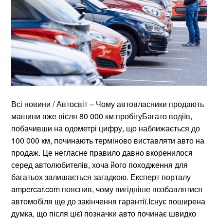
Всі новини / Автосвіт – Чому автовласники продають
машини вже після 80 000 км пробігуБагато водіїв,
побачивши на одометрі цифру, що наближається до
100 000 км, починають терміново виставляти авто на
продаж. Це негласне правило давно вкоренилося
серед автолюбителів, хоча його походження для
багатьох залишається загадкою. Експерт порталу
ampercar.com пояснив, чому вигідніше позбавлятися
автомобіля ще до закінчення гарантії.Існує поширена
думка, що після цієї позначки авто починає швидко