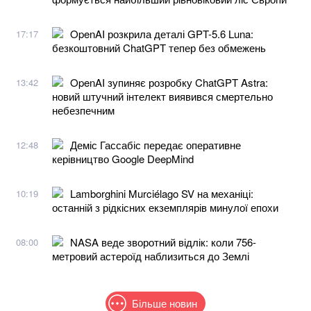
OpenAI розкрила деталі GPT-5.6 Luna:
17:17
безкоштовний ChatGPT тепер без обмежень
OpenAI зупиняє розробку ChatGPT Astra:
13:42
новий штучний інтелект виявився смертельно
небезпечним
Деміс Гассабіс передає оперативне
12:48
керівництво Google DeepMind
Lamborghini Murciélago SV на механіці:
10:19
останній з рідкісних екземплярів минулої епохи
NASA веде зворотний відлік: коли 756-
08:00
метровий астероїд наблизиться до Землі
Більше новин