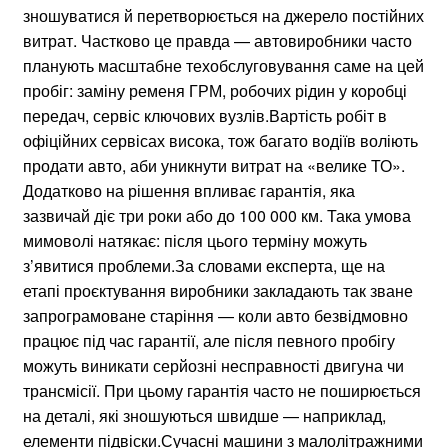
зношуватися й перетворюється на джерело постійних
витрат. Частково це правда — автовиробники часто
планують масштабне техобслуговування саме на цей
пробіг: заміну ременя ГРМ, робочих рідин у коробці
передач, сервіс ключових вузлів.Вартість робіт в
офіційних сервісах висока, тож багато водіїв воліють
продати авто, аби уникнути витрат на «велике ТО».
Додатково на рішення впливає гарантія, яка
зазвичай діє три роки або до 100 000 км. Така умова
мимоволі натякає: після цього терміну можуть
з’явитися проблеми.За словами експерта, ще на
етапі проєктування виробники закладають так зване
запрограмоване старіння — коли авто безвідмовно
працює під час гарантії, але після певного пробігу
можуть виникати серйозні несправності двигуна чи
трансмісії. При цьому гарантія часто не поширюється
на деталі, які зношуються швидше — наприклад,
елементи підвіски.Сучасні машини з малолітражними