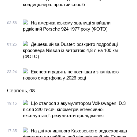
кондиціонера: простий спосіб
На американському звалищі знайшли
03:56
рідкісний Porsche 924 1977 року (ФОТО)
Дешевший за Duster: розкрито подробиці
01:25
кросовера Nissan із витратою 4,8 л на 100 км
(ФОТО)
Експерти радять не поспішати з купівлею
23:24
нового смартфона у 2026 році
Серпень, 08
Що сталося з акумулятором Volkswagen ID.3
19:15
після 220 тисяч кілометрів інтенсивної
експлуатації: результати дослідження
На дні колишнього Каховського водосховища
17:35
формується найбільший рівновіковий ліс Європи