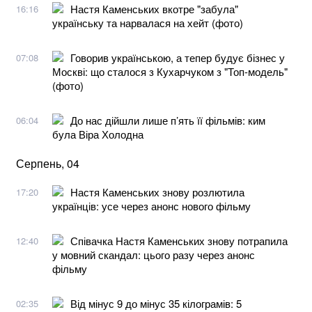
Настя Каменських вкотре "забула"
16:16
українську та нарвалася на хейт (фото)
Говорив українською, а тепер будує бізнес у
07:08
Москві: що сталося з Кухарчуком з "Топ-модель"
(фото)
До нас дійшли лише п’ять її фільмів: ким
06:04
була Віра Холодна
Серпень, 04
Настя Каменських знову розлютила
17:20
українців: усе через анонс нового фільму
Співачка Настя Каменських знову потрапила
12:40
у мовний скандал: цього разу через анонс
фільму
Від мінус 9 до мінус 35 кілограмів: 5
02:35