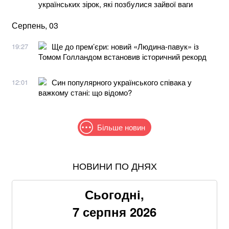
українських зірок, які позбулися зайвої ваги
Серпень, 03
Ще до прем’єри: новий «Людина-павук» із
19:27
Томом Голландом встановив історичний рекорд
Син популярного українського співака у
12:01
важкому стані: що відомо?
Більше новин
НОВИНИ ПО ДНЯХ
В МЗС заявили, що слова Залужного щодо членства
в НАТО були вирвані з контексту
Сьогодні,
Понад 9,2 млрд грн: що відомо про нову гучну
7 серпня 2026
справу "ПриватБанку"