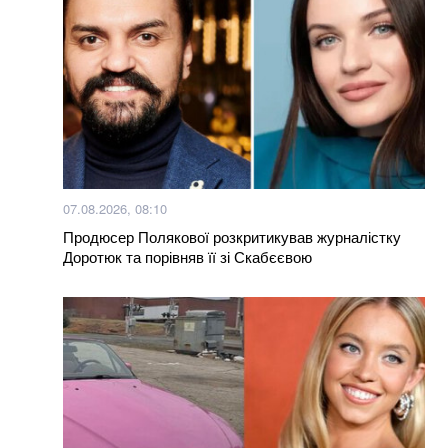
Кого немає на військовому обліку: податкова
передасть Міноборони дані про чоловіків
Чому Зеленський призначив Умєрова главою СЗР і
що буде далі (ФОТО)
Окупанти завдали удару по мосту у Чернігівській
області: деталі
07.08.2026, 08:10
Уряд розширив повноваження військкоматів: що
Продюсер Полякової розкритикував журналістку
тепер можуть ТЦК
Доротюк та порівняв її зі Скабєєвою
Більше новин