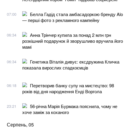
Белла Гадід стала амбасадоркою бренду Alo
07:00
— перші фото з рекламного кампейну
Анна Трінчер купила за понад 2 млн грн
06:34
розкішний подарунок й зворушливо вручила його
мамі
Генетика Віталія дивує: ексдружина Кличка
06:34
показала вирослих спадкоємців
Перетворив банку супу на мистецтво: 98
06:18
років від дня народження Енді Воргола
56-річна Марія Бурмака пояснила, чому не
23:21
хоче заміж за коханого
Серпень, 05