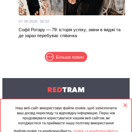
07.08.2026, 06:02
Софії Ротару — 79: історія успіху, зміни в іміджі та
де зараз перебуває співачка
Більше новин
RED
TRAM
© 2004-2026 Redtram, Ltd.
Наш веб-сайт використовує файли cookie, щоб забезпечити
ваш досвід перегляду та відповідну інформацію. Перш ніж
Співпраця
Архів
Контакти
продовжувати користуватися нашим веб-сайтом, ви
погоджуєтеся та приймаєте нашу політику використання
Партнерські
Угода
файлів cookie та конфіденційність.
cookie та конфіденційність