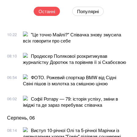
Останні
Популярні
"Це точно Майлі?" Співачка знову змусила
10:22
всіх говорити про себе
Продюсер Полякової розкритикував
08:10
журналістку Доротюк та порівняв її зі Скабєєвою
ФОТО. Рожевий спорткар BMW від Сідні
06:54
Свіні пішов із молотка за смішною ціною
Софії Ротару — 79: історія успіху, зміни в
06:02
іміджі та де зараз перебуває співачка
Серпень, 06
Виступ 10-річної Олі та 5-річної Марічки із
08:14
легендарним хором "Гомін" підірвав соцмережі