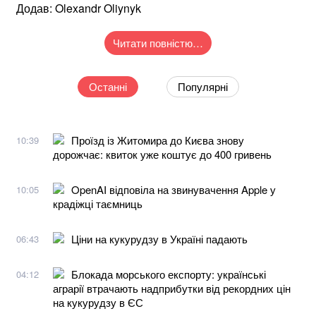
Додав: Olexandr Oliynyk
Читати повністю…
Останні
Популярні
Проїзд із Житомира до Києва знову
10:39
дорожчає: квиток уже коштує до 400 гривень
OpenAI відповіла на звинувачення Apple у
10:05
крадіжці таємниць
Ціни на кукурудзу в Україні падають
06:43
Блокада морського експорту: українські
04:12
аграрії втрачають надприбутки від рекордних цін
на кукурудзу в ЄС