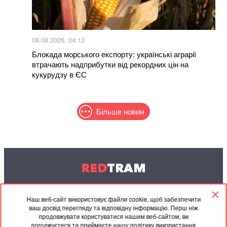
08.08.2026, 04:12
Блокада морського експорту: українські аграрії
втрачають надприбутки від рекордних цін на
кукурудзу в ЄС
Більше новин
RED
TRAM
© 2004-2026 Redtram, Ltd.
Наш веб-сайт використовує файли cookie, щоб забезпечити
ваш досвід перегляду та відповідну інформацію. Перш ніж
Співпраця
Архів
Контакти
продовжувати користуватися нашим веб-сайтом, ви
погоджуєтеся та приймаєте нашу політику використання