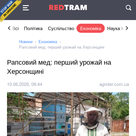
Угода
RED
TRAM
П
Всі
Політика
Суспільство
Економіка
Наука та IT
Новини
Економіка
Рапсовий мед: перший урожай на Херсонщині
Рапсовий мед: перший урожай на
Херсонщині
10.06.2026, 08:44
agroter.com.ua