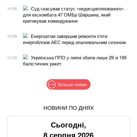
Суд скасував статус «недисциплінованого»
14:06
для екскомбата 47 ОМБр Ширшина, який
критикував командування
Енергоатом завершив ремонти п'яти
13:58
енергоблоків АЕС перед опалювальним сезоном
Українська ППО у липні збила лише 29 зі 195
13:29
балістичних ракет
Більше новин
НОВИНИ ПО ДНЯХ
Зеленський та Сибіга відреагували на ухвалення
«пекельних санкцій» проти рф
Сьогодні,
Хацкевич: Гуцуляк навіть не прийшов потиснути
8 серпня 2026
руку президенту