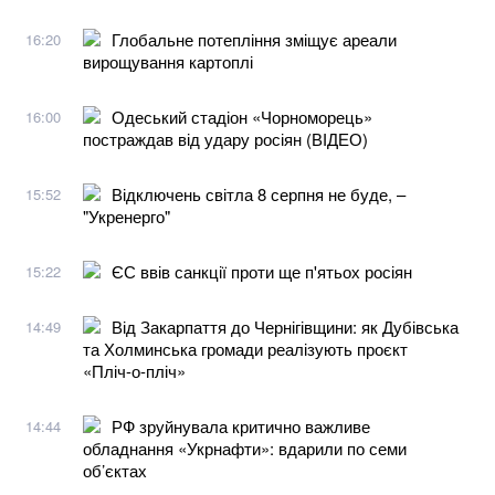
Глобальне потепління зміщує ареали
16:20
вирощування картоплі
Одеський стадіон «Чорноморець»
16:00
постраждав від удару росіян (ВІДЕО)
Відключень світла 8 серпня не буде, –
15:52
"Укренерго"
ЄС ввів санкції проти ще п'ятьох росіян
15:22
Від Закарпаття до Чернігівщини: як Дубівська
14:49
та Холминська громади реалізують проєкт
«Пліч-о-пліч»
РФ зруйнувала критично важливе
14:44
обладнання «Укрнафти»: вдарили по семи
об’єктах