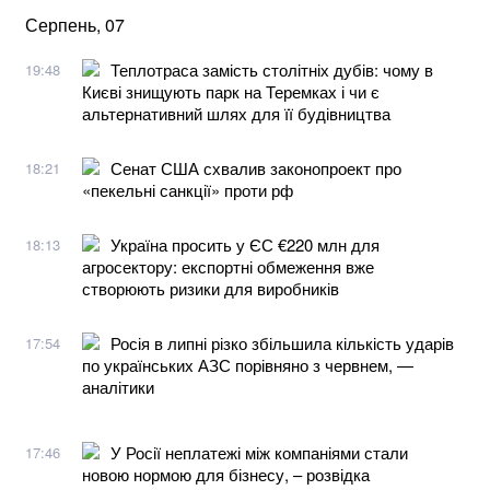
Серпень, 07
Теплотраса замість столітніх дубів: чому в
19:48
Києві знищують парк на Теремках і чи є
альтернативний шлях для її будівництва
Сенат США схвалив законопроект про
18:21
«пекельні санкції» проти рф
Україна просить у ЄС €220 млн для
18:13
агросектору: експортні обмеження вже
створюють ризики для виробників
Росія в липні різко збільшила кількість ударів
17:54
по українських АЗС порівняно з червнем, —
аналітики
У Росії неплатежі між компаніями стали
17:46
новою нормою для бізнесу, – розвідка