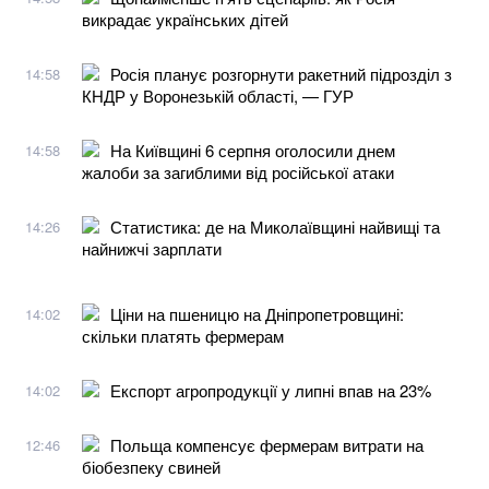
викрадає українських дітей
Росія планує розгорнути ракетний підрозділ з
14:58
КНДР у Воронезькій області, — ГУР
На Київщині 6 серпня оголосили днем
14:58
жалоби за загиблими від російської атаки
Статистика: де на Миколаївщині найвищі та
14:26
найнижчі зарплати
Ціни на пшеницю на Дніпропетровщині:
14:02
скільки платять фермерам
Експорт агропродукції у липні впав на 23%
14:02
Польща компенсує фермерам витрати на
12:46
біобезпеку свиней