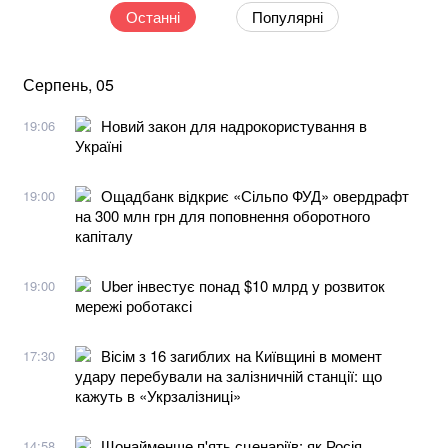
Останні
Популярні
Серпень, 05
Новий закон для надрокористування в
19:06
Україні
Ощадбанк відкриє «Сільпо ФУД» овердрафт
19:00
на 300 млн грн для поповнення оборотного
капіталу
Uber інвестує понад $10 млрд у розвиток
19:00
мережі роботаксі
Вісім з 16 загиблих на Київщині в момент
17:30
удару перебували на залізничній станції: що
кажуть в «Укрзалізниці»
Щонайменше п'ять сценаріїв: як Росія
14:58