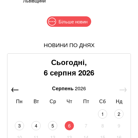
Львівщини
Більше новин
НОВИНИ ПО ДНЯХ
Жодної ракети збити не вдалося: у ПС розповіли
деталі нічної російської атаки
Сьогодні,
Пенсіонерам доплатять за стаж: хто отримає по 519
6 серпня 2026
гривень у серпні
Серпень
2026
Знищені печі, склади та роки роботи: що
залишилося після удару по "Епіцентру"
Пн
Вт
Ср
Чт
Пт
Сб
Нд
Без води не вижити: Шмигаль розкрив, куди планує
1
2
бити Росія
3
4
5
6
7
8
9
Рф знищила склади «Епіцентру», ROZETKA, «Нової
10
11
12
13
14
15
16
пошти» та інших компаній під час обстрілу Київщини