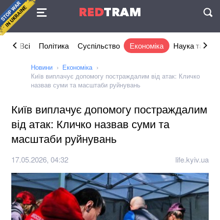
Угода
RED
TRAM
П
Всі
Політика
Суспільство
Економіка
Наука та IT
Новини
Економіка
Київ виплачує допомогу постраждалим від атак: Кличко
назвав суми та масштаби руйнувань
Київ виплачує допомогу постраждалим
від атак: Кличко назвав суми та
масштаби руйнувань
17.05.2026, 04:32
life.kyiv.ua