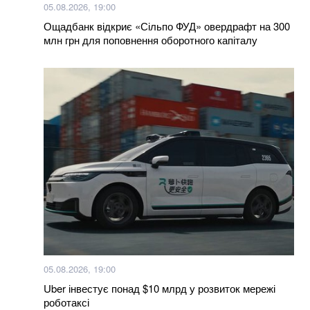
05.08.2026, 19:00
Нагороджені посмертно: у Хмельницькому нагороди
Ощадбанк відкриє «Сільпо ФУД» овердрафт на 300
загиблих Героїв отримали їх родини
млн грн для поповнення оборотного капіталу
Більше новин
05.08.2026, 19:00
Uber інвестує понад $10 млрд у розвиток мережі
роботаксі