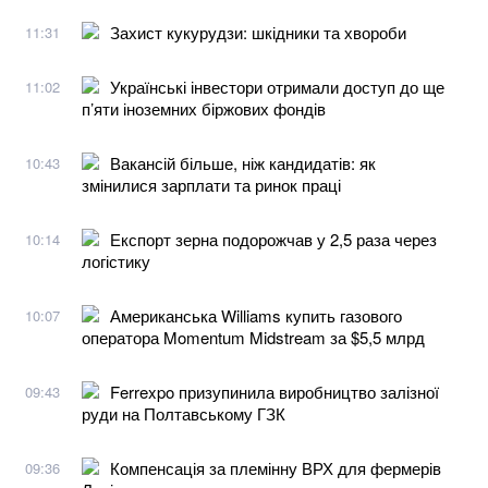
Захист кукурудзи: шкідники та хвороби
11:31
Українські інвестори отримали доступ до ще
11:02
п’яти іноземних біржових фондів
Вакансій більше, ніж кандидатів: як
10:43
змінилися зарплати та ринок праці
Експорт зерна подорожчав у 2,5 раза через
10:14
логістику
Американська Williams купить газового
10:07
оператора Momentum Midstream за $5,5 млрд
Ferrexpo призупинила виробництво залізної
09:43
руди на Полтавському ГЗК
Компенсація за племінну ВРХ для фермерів
09:36