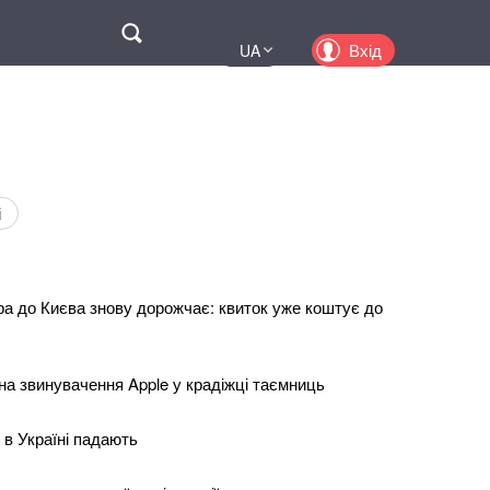
Поиск
Вхід
UA
EN
PL
KZ
RU
і
ра до Києва знову дорожчає: квиток уже коштує до
на звинувачення Apple у крадіжці таємниць
 в Україні падають