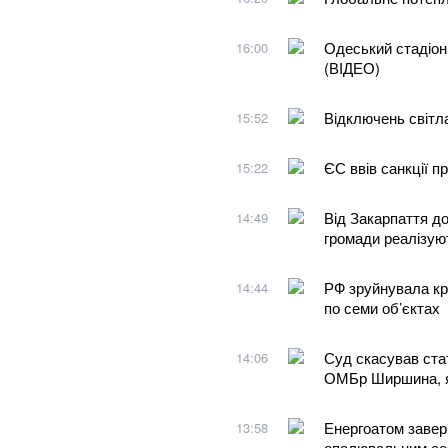
Одеський стадіон
16:00
(ВІДЕО)
Відключень світла
15:52
ЄС ввів санкції п
15:22
Від Закарпаття до
14:49
громади реалізуют
РФ зруйнувала кр
14:44
по семи об’єктах
Суд скасував ста
14:06
ОМБр Ширшина, я
Енергоатом завер
13:58
опалювальним се