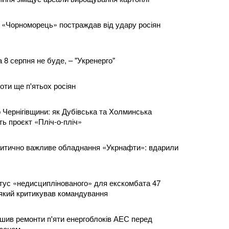
 «Чорноморець» постраждав від удару росіян
 8 серпня не буде, – "Укренерго"
роти ще п'ятьох росіян
 Чернігівщини: як Дубівська та Холминська
ь проєкт «Пліч-о-пліч»
итично важливе обладнання «Укрнафти»: вдарили
тус «недисциплінованого» для екскомбата 47
кий критикував командування
шив ремонти п'яти енергоблоків АЕС перед
зоном