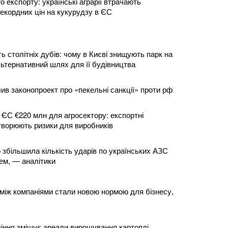
 експорту: українські аграрії втрачають
рекордних цін на кукурудзу в ЄС
ь столітніх дубів: чому в Києві знищують парк на
льтернативний шлях для її будівництва
в законопроект про «пекельні санкції» проти рф
 ЄС €220 млн для агросектору: експортні
ворюють ризики для виробників
ко збільшила кількість ударів по українських АЗС
ем, — аналітики
 між компаніями стали новою нормою для бізнесу,
іння зміщує ареали вирощування картоплі