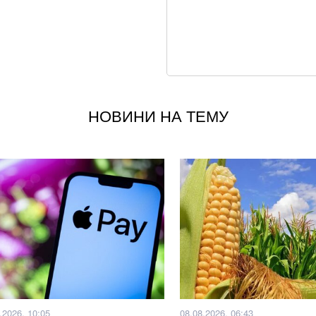
наслідки для бізн
Літній хіт: салат 
Суд у справі заги
клопотав про відв
НОВИНИ НА ТЕМУ
росія створює бой
Пенсія без стажу:
працював
Чи може Іран завд
відповідь
Залишилося мало
щодо нападу Пут
.2026, 10:05
08.08.2026, 06:43
Кого немає на ві