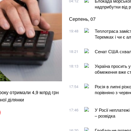
Блокада морського
04:12
надприбутки від 
Серпень, 07
Теплотраса заміст
19:48
Теремках і чи є а
Сенат США схвали
18:21
Україна просить у
18:13
обмеження вже ст
Росія в липні різ
17:54
 року отримали 4,9 млрд грн
порівняно з червн
ної ділянки
У Росії неплатежі
17:46
– розвідка
Глобальне потепл
16:20