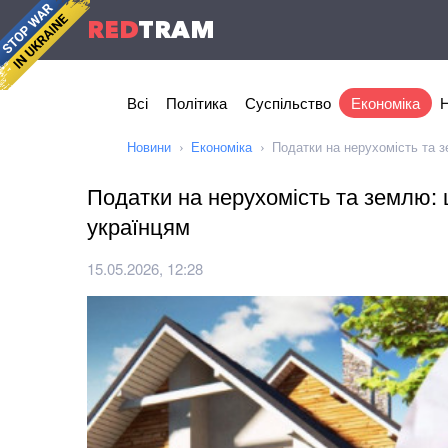
RED
TRAM
Всі
Політика
Суспільство
Економіка
Н
Новини
Економіка
Податки на нерухомість та 
Податки на нерухомість та землю: 
українцям
15.05.2026, 12:28