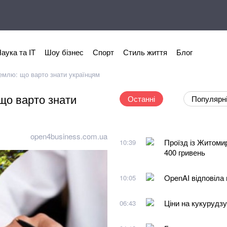
аука та IT
Шоу бізнес
Спорт
Стиль життя
Блог
землю: що варто знати українцям
що варто знати
Останні
Популярн
open4business.com.ua
Проїзд із Житоми
10:39
400 гривень
OpenAI відповіла 
10:05
Ціни на кукурудзу
06:43