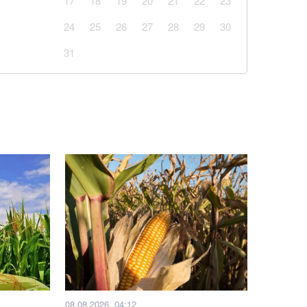
17
18
19
20
21
22
23
есу
24
25
26
27
28
29
30
із кавуном, який готується за 10 хвилин
31
блого внаслідок бійки маршрутника: захист
ід судді через упередженість
ові підрозділи з українських полонених — звіт ISW
 скільки отримає пенсіонер, який ніколи не
ати ракетного удару по Києву: аналітик дав
 часу: розвідка США шокувала новим прогнозом
іна на НАТО
08.08.2026, 04:12
йськовому обліку: податкова передасть Міноборони