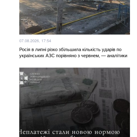
Вже 24 серпня українці отримають грошову
допомогу: хто у списку
Окупанти завдали удару по мосту у Чернігівській
області: деталі
07.08.2026, 17:54
Уряд розширив повноваження військкоматів: що
Росія в липні різко збільшила кількість ударів по
тепер можуть ТЦК
українських АЗС порівняно з червнем, — аналітики
Більше новин