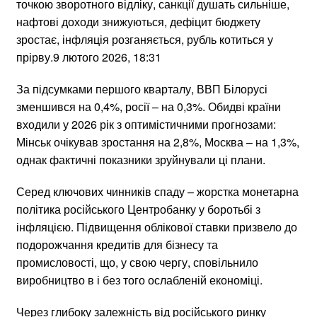
точкою зворотного відліку, санкції душать сильніше,
нафтові доходи знижуються, дефіцит бюджету
зростає, інфляція розганяється, рубль котиться у
прірву.9 лютого 2026, 18:31
За підсумками першого кварталу, ВВП Білорусі
зменшився на 0,4%, росії – на 0,3%. Обидві країни
входили у 2026 рік з оптимістичними прогнозами:
Мінськ очікував зростання на 2,8%, Москва – на 1,3%,
однак фактичні показники зруйнували ці плани.
Серед ключових чинників спаду – жорстка монетарна
політика російського Центробанку у боротьбі з
інфляцією. Підвищення облікової ставки призвело до
подорожчання кредитів для бізнесу та
промисловості, що, у свою чергу, сповільнило
виробництво в і без того ослабленій економіці.
Через глибоку залежність від російського ринку