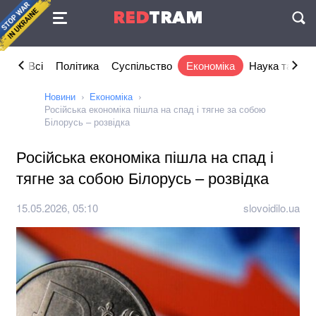
Угода
RED
TRAM
П
Всі
Політика
Суспільство
Економіка
Наука та IT
Новини
Економіка
Російська економіка пішла на спад і тягне за собою
Білорусь – розвідка
Російська економіка пішла на спад і
тягне за собою Білорусь – розвідка
15.05.2026, 05:10
slovoidilo.ua