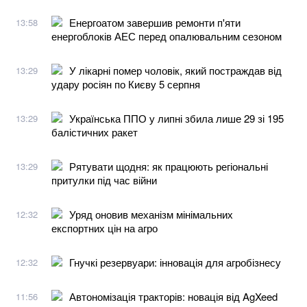
Енергоатом завершив ремонти п'яти
13:58
енергоблоків АЕС перед опалювальним сезоном
У лікарні помер чоловік, який постраждав від
13:29
удару росіян по Києву 5 серпня
Українська ППО у липні збила лише 29 зі 195
13:29
балістичних ракет
Рятувати щодня: як працюють регіональні
13:29
притулки під час війни
Уряд оновив механізм мінімальних
12:32
експортних цін на агро
Гнучкі резервуари: інновація для агробізнесу
12:32
Автономізація тракторів: новація від AgXeed
11:56