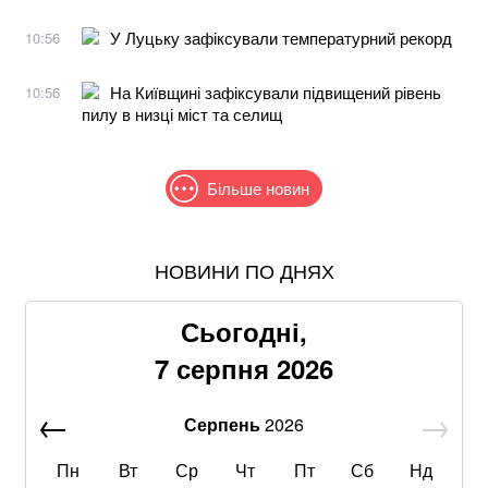
У Луцьку зафіксували температурний рекорд
10:56
На Київщині зафіксували підвищений рівень
10:56
пилу в низці міст та селищ
Більше новин
НОВИНИ ПО ДНЯХ
В МЗС заявили, що слова Залужного щодо членства
в НАТО були вирвані з контексту
Сьогодні,
Пенсіонерам доплатять за стаж: хто отримає по 519
7 серпня 2026
гривень у серпні
Серпень
2026
Хацкевич: Гуцуляк навіть не прийшов потиснути
руку президенту
Пн
Вт
Ср
Чт
Пт
Сб
Нд