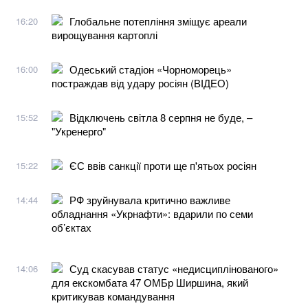
Глобальне потепління зміщує ареали
16:20
вирощування картоплі
Одеський стадіон «Чорноморець»
16:00
постраждав від удару росіян (ВІДЕО)
Відключень світла 8 серпня не буде, –
15:52
"Укренерго"
ЄС ввів санкції проти ще п'ятьох росіян
15:22
РФ зруйнувала критично важливе
14:44
обладнання «Укрнафти»: вдарили по семи
об’єктах
Суд скасував статус «недисциплінованого»
14:06
для екскомбата 47 ОМБр Ширшина, який
критикував командування