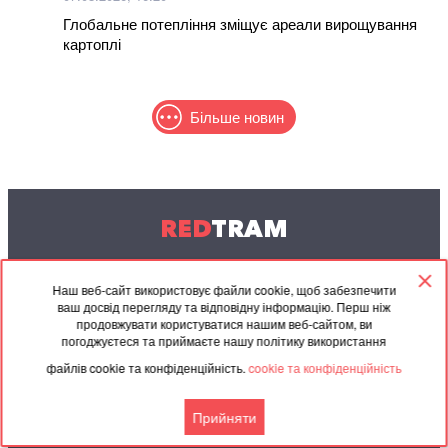
Глобальне потепління зміщує ареали вирощування
картоплі
Більше новин
RED
TRAM
© 2004-2026 Redtram, Ltd.
Наш веб-сайт використовує файли cookie, щоб забезпечити
ваш досвід перегляду та відповідну інформацію. Перш ніж
Співпраця
Архів
Контакти
продовжувати користуватися нашим веб-сайтом, ви
погоджуєтеся та приймаєте нашу політику використання
Партнерські
Угода
файлів cookie та конфіденційність.
cookie та конфіденційність
матеріали
Прийняти