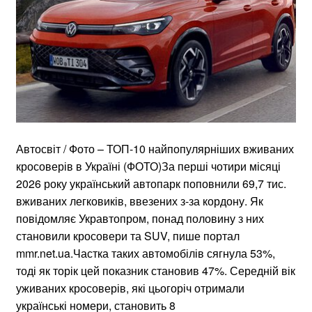
Автосвіт / Фото – ТОП-10 найпопулярніших вживаних
кросоверів в Україні (ФОТО)За перші чотири місяці
2026 року український автопарк поповнили 69,7 тис.
вживаних легковиків, ввезених з-за кордону. Як
повідомляє Укравтопром, понад половину з них
становили кросовери та SUV, пише портал
mmr.net.ua.Частка таких автомобілів сягнула 53%,
тоді як торік цей показник становив 47%. Середній вік
уживаних кросоверів, які цьогоріч отримали
українські номери, становить 8