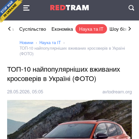
Угода
RED
TRAM
П
літика
Суспільство
Економіка
Наука та IT
Шоу бізнес
Новини
Наука та IT
ТОП-10 найпопулярніших вживаних кросоверів в Україні
(ФОТО)
ТОП-10 найпопулярніших вживаних
кросоверів в Україні (ФОТО)
28.05.2026, 05:05
avtodream.org