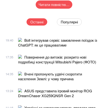
Читати повністю…
Останні
Популярні
Bolt інтегрував сервіс замовлення поїздок із
19:40
ChatGPT: як це працюватиме
Повернення до витоків: розкрито нові
17:35
подробиці конструкції Mitsubishi Pajero (ФОТО)
Вчені пропонують удвічі скоротити
14:35
населення Землі: у чому причина
ASUS представила ігровий монітор ROG
13:24
DreamChaser XG259QNSR Gen 2
Українці за кордоном можуть продати авто
11:16