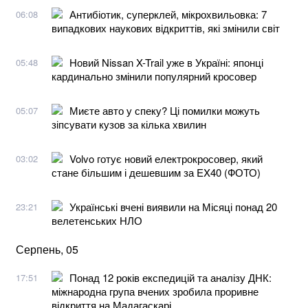
Антибіотик, суперклей, мікрохвильовка: 7
06:08
випадкових наукових відкриттів, які змінили світ
Новий Nissan X-Trail уже в Україні: японці
05:48
кардинально змінили популярний кросовер
Миєте авто у спеку? Ці помилки можуть
05:07
зіпсувати кузов за кілька хвилин
Volvo готує новий електрокросовер, який
03:02
стане більшим і дешевшим за EX40 (ФОТО)
Українські вчені виявили на Місяці понад 20
23:21
велетенських НЛО
Серпень, 05
Понад 12 років експедицій та аналізу ДНК:
17:51
міжнародна група вчених зробила проривне
відкриття на Мадагаскарі