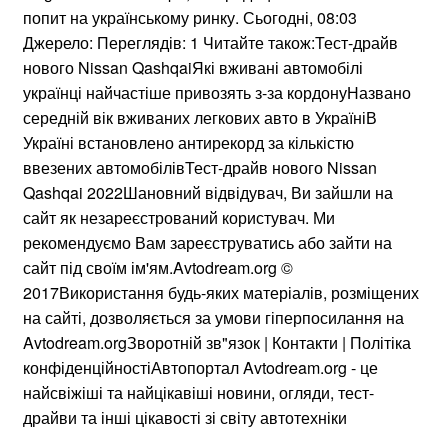
попит на українському ринку. Сьогодні, 08:03
Джерело: Переглядів: 1 Читайте також:Тест-драйв
нового Nissan QashqaiЯкі вживані автомобілі
українці найчастіше привозять з-за кордонуНазвано
середній вік вживаних легкових авто в УкраїніВ
Україні встановлено антирекорд за кількістю
ввезених автомобілівТест-драйв нового Nissan
Qashqai 2022Шановний відвідувач, Ви зайшли на
сайт як незареєстрований користувач. Ми
рекомендуємо Вам зареєструватись або зайти на
сайт під своїм ім'ям.Avtodream.org ©
2017Використання будь-яких матеріалів, розміщених
на сайті, дозволяється за умови гіперпосилання на
Avtodream.orgЗворотній зв"язок | Контакти | Політіка
конфіденційностіАвтопортал Avtodream.org - це
найсвіжіші та найцікавіші новини, огляди, тест-
драйви та інші цікавості зі світу автотехніки