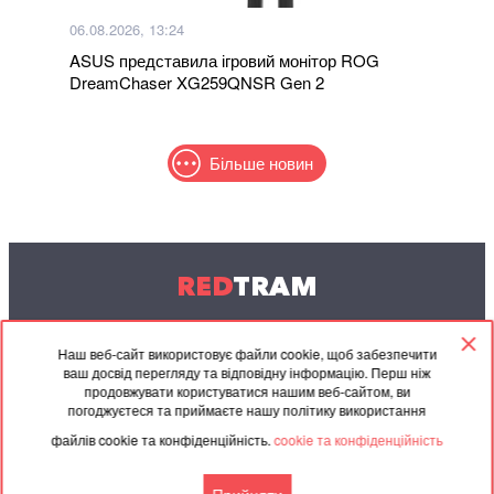
06.08.2026, 13:24
ASUS представила ігровий монітор ROG
DreamChaser XG259QNSR Gen 2
Більше новин
RED
TRAM
© 2004-2026 Redtram, Ltd.
Наш веб-сайт використовує файли cookie, щоб забезпечити
ваш досвід перегляду та відповідну інформацію. Перш ніж
Співпраця
Архів
Контакти
продовжувати користуватися нашим веб-сайтом, ви
погоджуєтеся та приймаєте нашу політику використання
Партнерські
Угода
файлів cookie та конфіденційність.
cookie та конфіденційність
матеріали