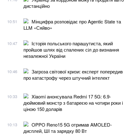
дистанційно
Мінцифра розповідає про Agentic State та
10:51
LLM «Сяйво»
Історія польського парашутиста, який
10:47
пройшов шлях від спалених сіл до визнання
незалежної України
Загроза світової кризи: експерт попередив
10:46
про катастрофу через штучний інтелект
Xiaomi анонсувала Redmi 17 5G: 6.9-
10:33
дюймовий монстр з батареєю на чотири роки і
ціною 150 доларів
OPPO Reno15 5G отримав AMOLED-
10:13
дисплей, ШІ та зарядку 80 Вт