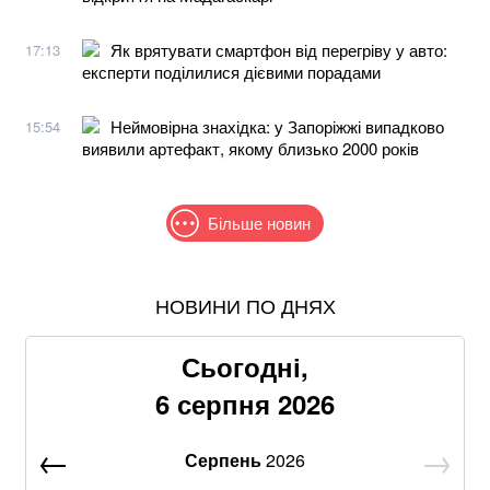
Як врятувати смартфон від перегріву у авто:
17:13
експерти поділилися дієвими порадами
Неймовірна знахідка: у Запоріжжі випадково
15:54
виявили артефакт, якому близько 2000 років
Більше новин
НОВИНИ ПО ДНЯХ
Знищені печі, склади та роки роботи: що
залишилося після удару по "Епіцентру"
Сьогодні,
Без води не вижити: Шмигаль розкрив, куди планує
6 серпня 2026
бити Росія
Серпень
2026
Не лишилось ні стін, ні одягу: балістика РФ знищила
склади PUMA та INTERTOP