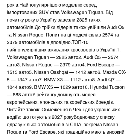
років.Найпопулярнішою моделлю серед
імпортованих SUV став Volkswagen Tiguan. Від
початку року в Україну завезли 2825 таких
автомобілів.До трійки лідерів також увійшли Audi Q5
та Nissan Rogue. Попит на ці моделі склав 2574 та
2379 автомобілів відповідно.ТОП-10
найпопулярніших вживаних кросоверів в Україні:1.
Volkswagen Tiguan — 2825 авто2. Audi Q5 — 2574
авто3. Nissan Rogue — 2379 авто4. Ford Escape —
1513 авто5. Nissan Qashqai — 1412 авто6. Mazda CX-
5 — 1347 авто7. BMW X3 — 1112 авто8. Audi Q7 —
1044 авто9. BMW X5 — 1029 авто10. Hyundai Tucson
— 888 автоУ рейтингу домінують моделі
європейських, японських та корейських брендів.
Читайте також: Обмеження в Чехії для українських
водіїв: що готують з 2027 рокуВодночас у списку
одразу кілька автомобілів зі США, зокрема Nissan
Rogue та Ford Escape, які традиційно мають високий