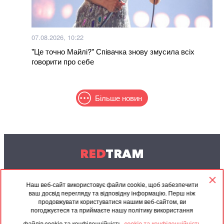
07.08.2026, 10:22
"Це точно Майлі?" Співачка знову змусила всіх
говорити про себе
Більше новин
RED
TRAM
© 2004-2026 Redtram, Ltd.
Наш веб-сайт використовує файли cookie, щоб забезпечити
ваш досвід перегляду та відповідну інформацію. Перш ніж
Співпраця
Архів
Контакти
продовжувати користуватися нашим веб-сайтом, ви
погоджуєтеся та приймаєте нашу політику використання
Партнерські
Угода
файлів cookie та конфіденційність.
cookie та конфіденційність