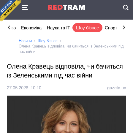
Угода
RED
TRAM
П
ільство
Економіка
Наука та IT
Шоу бізнес
Спорт
Стил
Новини
Шоу бізнес
Олена Кравець відповіла, чи бачиться із Зеленськими під
час війни
Олена Кравець відповіла, чи бачиться
із Зеленськими під час війни
27.05.2026, 10:10
gazeta.ua