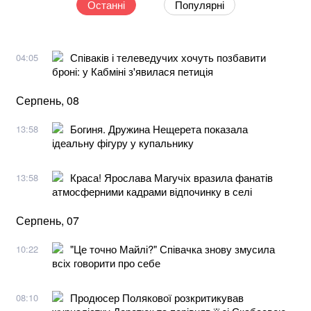
Останні
Популярні
Співаків і телеведучих хочуть позбавити
04:05
броні: у Кабміні з'явилася петиція
Серпень, 08
Богиня. Дружина Нещерета показала
13:58
ідеальну фігуру у купальнику
Краса! Ярослава Магучіх вразила фанатів
13:58
атмосферними кадрами відпочинку в селі
Серпень, 07
"Це точно Майлі?" Співачка знову змусила
10:22
всіх говорити про себе
Продюсер Полякової розкритикував
08:10