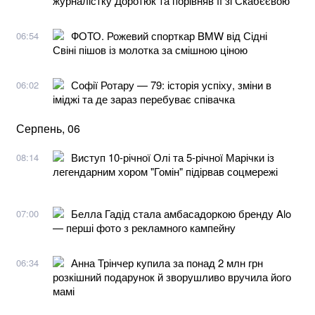
журналістку Доротюк та порівняв її зі Скабєєвою
ФОТО. Рожевий спорткар BMW від Сідні
06:54
Свіні пішов із молотка за смішною ціною
Софії Ротару — 79: історія успіху, зміни в
06:02
іміджі та де зараз перебуває співачка
Серпень, 06
Виступ 10-річної Олі та 5-річної Марічки із
08:14
легендарним хором "Гомін" підірвав соцмережі
Белла Гадід стала амбасадоркою бренду Alo
07:00
— перші фото з рекламного кампейну
Анна Трінчер купила за понад 2 млн грн
06:34
розкішний подарунок й зворушливо вручила його
мамі