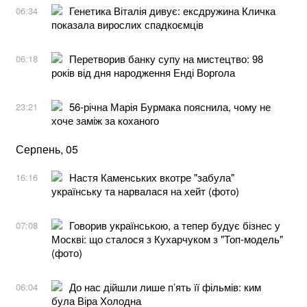
Генетика Віталія дивує: ексдружина Кличка
06:34
показала вирослих спадкоємців
Перетворив банку супу на мистецтво: 98
06:18
років від дня народження Енді Воргола
56-річна Марія Бурмака пояснила, чому не
23:21
хоче заміж за коханого
Серпень, 05
Настя Каменських вкотре "забула"
16:16
українську та нарвалася на хейт (фото)
Говорив українською, а тепер будує бізнес у
07:08
Москві: що сталося з Кухарчуком з "Топ-модель"
(фото)
До нас дійшли лише п’ять її фільмів: ким
06:04
була Віра Холодна