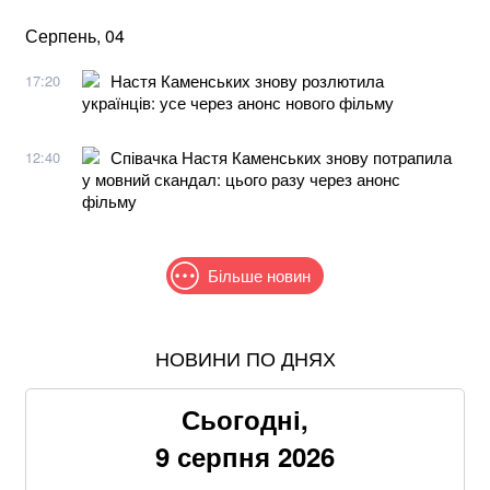
Серпень, 04
Настя Каменських знову розлютила
17:20
українців: усе через анонс нового фільму
Співачка Настя Каменських знову потрапила
12:40
у мовний скандал: цього разу через анонс
фільму
Більше новин
НОВИНИ ПО ДНЯХ
Співаків і телеведучих хочуть позбавити броні: у
Кабміні з'явилася петиція
Сьогодні,
Понад 9,2 млрд грн: що відомо про нову гучну
9 серпня 2026
справу "ПриватБанку"