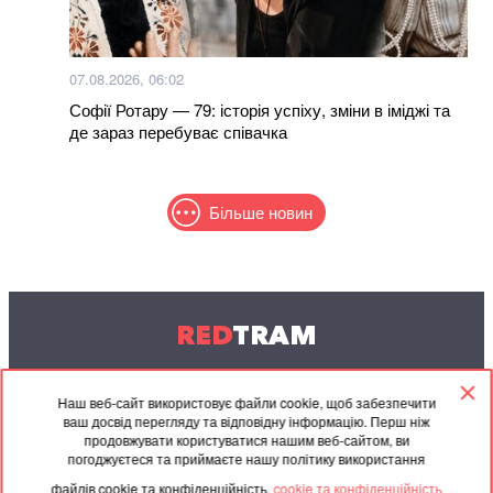
07.08.2026, 06:02
Софії Ротару — 79: історія успіху, зміни в іміджі та
де зараз перебуває співачка
Більше новин
RED
TRAM
© 2004-2026 Redtram, Ltd.
Наш веб-сайт використовує файли cookie, щоб забезпечити
ваш досвід перегляду та відповідну інформацію. Перш ніж
Співпраця
Архів
Контакти
продовжувати користуватися нашим веб-сайтом, ви
погоджуєтеся та приймаєте нашу політику використання
Партнерські
Угода
файлів cookie та конфіденційність.
cookie та конфіденційність