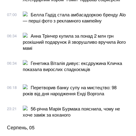
Белла Гадід стала амбасадоркою бренду Alo
07:00
— перші фото з рекламного кампейну
Анна Трінчер купила за понад 2 млн грн
06:34
розкішний подарунок й зворушливо вручила його
мамі
Генетика Віталія дивує: ексдружина Кличка
06:34
показала вирослих спадкоємців
Перетворив банку супу на мистецтво: 98
06:18
років від дня народження Енді Воргола
56-річна Марія Бурмака пояснила, чому не
23:21
хоче заміж за коханого
Серпень, 05