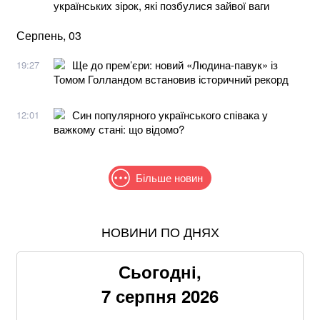
українських зірок, які позбулися зайвої ваги
Серпень, 03
Ще до прем’єри: новий «Людина-павук» із
19:27
Томом Голландом встановив історичний рекорд
Син популярного українського співака у
12:01
важкому стані: що відомо?
Більше новин
НОВИНИ ПО ДНЯХ
В МЗС заявили, що слова Залужного щодо членства
в НАТО були вирвані з контексту
Сьогодні,
Понад 9,2 млрд грн: що відомо про нову гучну
7 серпня 2026
справу "ПриватБанку"