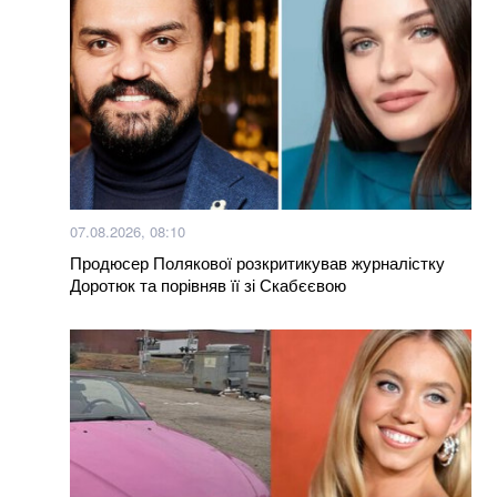
маршрутника: захист клопотав про відвід судді через
упередженість
Google прибирає одну з найзручніших функцій
Gmail: що зміниться вже у 2027 році
Залишилося мало часу: розвідка США шокувала
новим прогнозом щодо нападу Путіна на НАТО
07.08.2026, 08:10
Що відбувається з ціною на гречку та чого очікувати
Продюсер Полякової розкритикував журналістку
далі: чи варто робити запаси крупи
Доротюк та порівняв її зі Скабєєвою
Більше новин