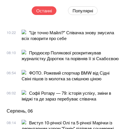
Останні
Популярні
"Це точно Майлі?" Співачка знову змусила
10:22
всіх говорити про себе
Продюсер Полякової розкритикував
08:10
журналістку Доротюк та порівняв її зі Скабєєвою
ФОТО. Рожевий спорткар BMW від Сідні
06:54
Свіні пішов із молотка за смішною ціною
Софії Ротару — 79: історія успіху, зміни в
06:02
іміджі та де зараз перебуває співачка
Серпень, 06
Виступ 10-річної Олі та 5-річної Марічки із
08:14
легендарним хором "Гомін" підірвав соцмережі