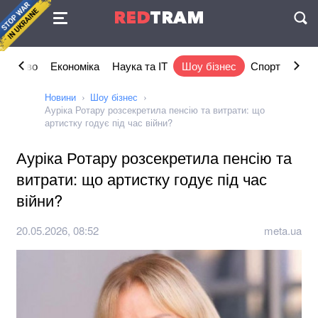
Угода
RED
TRAM
П
ільство
Економіка
Наука та IT
Шоу бізнес
Спорт
Стил
Новини
Шоу бізнес
Ауріка Ротару розсекретила пенсію та витрати: що
артистку годує під час війни?
Ауріка Ротару розсекретила пенсію та
витрати: що артистку годує під час
війни?
20.05.2026, 08:52
meta.ua