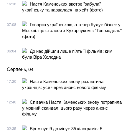
Настя Каменських вкотре "забула"
16:16
українську та нарвалася на хейт (фото)
Говорив українською, а тепер будує бізнес у
07:08
Москві: що сталося з Кухарчуком з "Топ-модель"
(фото)
До нас дійшли лише п’ять її фільмів: ким
06:04
була Віра Холодна
Серпень, 04
Настя Каменських знову розлютила
17:20
українців: усе через анонс нового фільму
Співачка Настя Каменських знову потрапила
12:40
у мовний скандал: цього разу через анонс
фільму
Від мінус 9 до мінус 35 кілограмів: 5
02:35